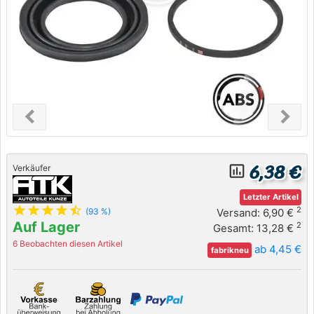
chevron_left
chevron_right
Previous
Next
6,38 €
insert_chart_outlined
Verkäufer
Letzter Artikel
star
star
star
star
star_half
2
Versand: 6,90 €
(93 %)
Auf Lager
2
Gesamt: 13,28 €
6 Beobachten diesen Artikel
ab 4,45 €
fabrikneu