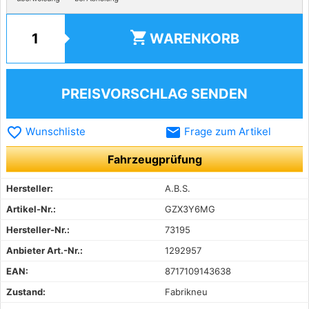
shopping_cart
WARENKORB
PREISVORSCHLAG SENDEN
favorite_border
email
Wunschliste
Frage zum Artikel
Fahrzeugprüfung
Hersteller:
A.B.S.
Artikel-Nr.:
GZX3Y6MG
Hersteller-Nr.:
73195
Anbieter Art.-Nr.:
1292957
EAN:
8717109143638
Zustand:
Fabrikneu