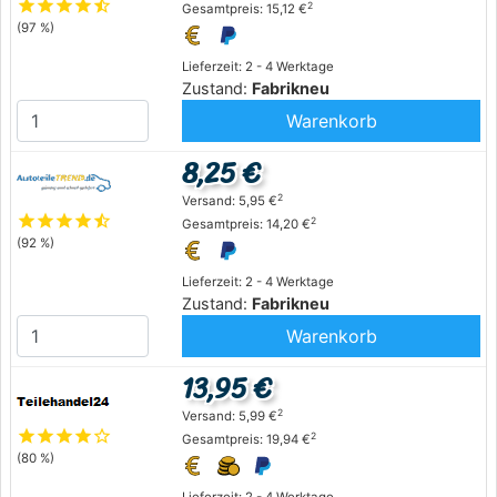
star
star
star
star
star_half
2
Gesamtpreis: 15,12 €
(97 %)
Lieferzeit: 2 - 4 Werktage
Zustand:
Fabrikneu
Warenkorb
8,25 €
2
Versand: 5,95 €
star
star
star
star
star_half
2
Gesamtpreis: 14,20 €
(92 %)
Lieferzeit: 2 - 4 Werktage
Zustand:
Fabrikneu
Warenkorb
13,95 €
2
Versand: 5,99 €
star
star
star
star
star_outline
2
Gesamtpreis: 19,94 €
(80 %)