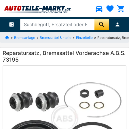
directions_car
favorite
shopping_cart
search
ballot
person
Bremsanlage
Bremssattel & -teile
Einzelteile
Reparatursatz, Bre
Reparatursatz, Bremssattel Vorderachse A.B.S.
73195