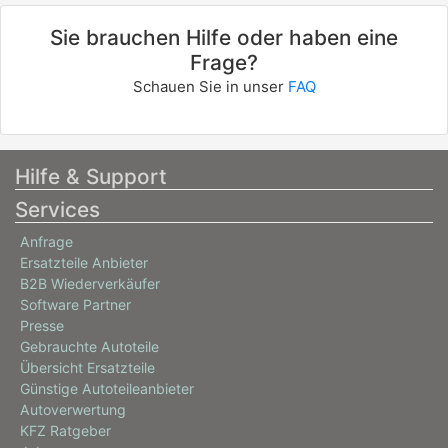
Sie brauchen Hilfe oder haben eine
Frage?
Schauen Sie in unser
FAQ
Hilfe & Support
Services
Anfrage
Ersatzteile Anbieter
B2B Wiederverkäufer
Software Partner
Presse
Gebrauchte Autoteile
Übersicht Ersatzteile
Günstige Autoteileanbieter
Autoverwertung
KFZ Ratgeber