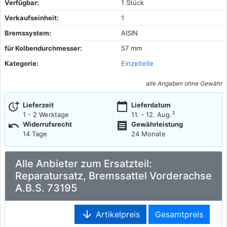
Verfügbar:
1 Stück
Verkaufseinheit:
1
Bremssystem:
AISIN
für Kolbendurchmesser:
57 mm
Kategorie:
Einzelteile
alle Angaben ohne Gewähr
more_time
calendar_today
Lieferzeit
Lieferdatum
3
1 - 2 Werktage
11. - 12. Aug.
undo
receipt
Widerrufsrecht
Gewährleistung
14 Tage
24 Monate
Alle Anbieter zum Ersatzteil:
Reparatursatz, Bremssattel Vorderachse
A.B.S. 73195
arrow_downward
Artikelpreis
Gesamtpreis