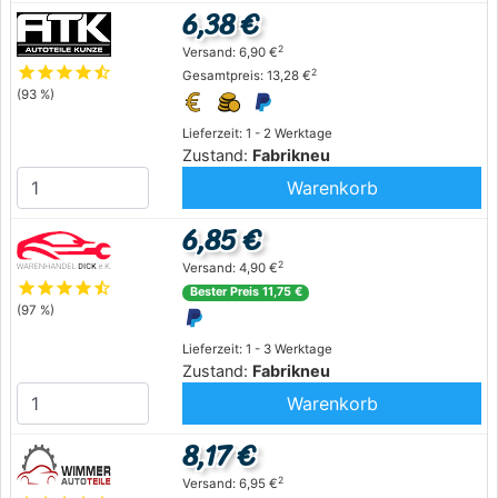
6,38 €
2
Versand: 6,90 €
star
star
star
star
star_half
2
Gesamtpreis: 13,28 €
(93 %)
Lieferzeit: 1 - 2 Werktage
Zustand:
Fabrikneu
Warenkorb
6,85 €
2
Versand: 4,90 €
star
star
star
star
star_half
Bester Preis 11,75 €
(97 %)
Lieferzeit: 1 - 3 Werktage
Zustand:
Fabrikneu
Warenkorb
8,17 €
2
Versand: 6,95 €