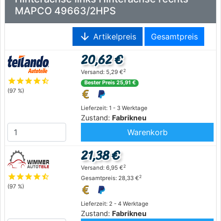
MAPCO 49663/2HPS
arrow_downward
Artikelpreis
Gesamtpreis
20,62 €
2
Versand: 5,29 €
star
star
star
star
star_half
Bester Preis 25,91 €
(97 %)
Lieferzeit: 1 - 3 Werktage
Zustand:
Fabrikneu
Warenkorb
21,38 €
2
Versand: 6,95 €
star
star
star
star
star_half
2
Gesamtpreis: 28,33 €
(97 %)
Lieferzeit: 2 - 4 Werktage
Zustand:
Fabrikneu