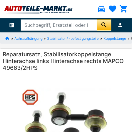
directions_car
favorite
shopping_cart
search
ballot
person
Achsaufhängung
Stabilisator / -befestigungsteile
Koppelstange
Reparatursatz, Stabilisatorkoppelstange
Hinterachse links Hinterachse rechts MAPCO
49663/2HPS