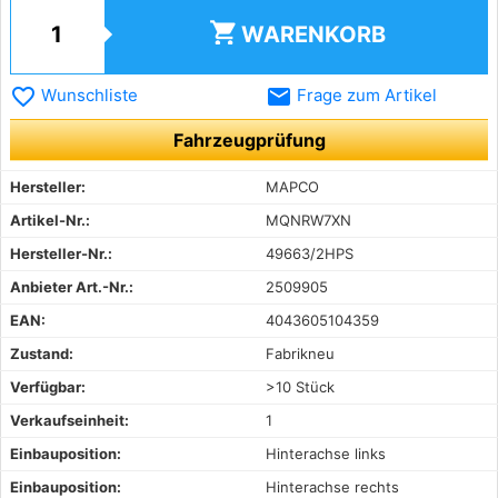
shopping_cart
WARENKORB
favorite_border
email
Wunschliste
Frage zum Artikel
Fahrzeugprüfung
Hersteller:
MAPCO
Artikel-Nr.:
MQNRW7XN
Hersteller-Nr.:
49663/2HPS
Anbieter Art.-Nr.:
2509905
EAN:
4043605104359
Zustand:
Fabrikneu
Verfügbar:
>10 Stück
Verkaufseinheit:
1
Einbauposition:
Hinterachse links
Einbauposition:
Hinterachse rechts