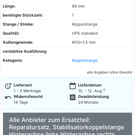
Länge:
66 mm
benötigte Stückzahl:
1
Stange / Strebe:
Koppelstange
Qualität:
HPS standard
Außengewinde:
M10x1,5 mm
verstärkte Ausführung
Kategorie:
Koppelstange
alle Angaben ohne Gewähr
more_time
calendar_today
Lieferzeit
Lieferdatum
3
1 - 3 Werktage
10. - 12. Aug.
undo
receipt
Widerrufsrecht
Gewährleistung
14 Tage
24 Monate
Alle Anbieter zum Ersatzteil:
Reparatursatz, Stabilisatorkoppelstange
Hinterachse links Hinterachse rechts