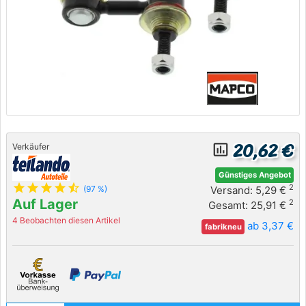
20,62 €
insert_chart_outlined
Verkäufer
Günstiges Angebot
star
star
star
star
star_half
2
Versand: 5,29 €
(97 %)
Auf Lager
2
Gesamt: 25,91 €
4 Beobachten diesen Artikel
ab 3,37 €
fabrikneu