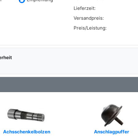
recommend
Lieferzeit:
Versandpreis:
Preis/Leistung:
erheit
Achsschenkelbolzen
Anschlagpuffer