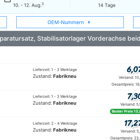
3
10. - 12. Aug.
14 Tage
arrow_right
OEM-Nummern
eparatursatz, Stabilisatorlager Vorderachse be
6,0
Lieferzeit: 1 - 3 Werktage
Zustand:
Fabrikneu
Versand: 10
Gesamtpreis: 16
7,3
Lieferzeit: 1 - 3 Werktage
Zustand:
Fabrikneu
Versand: 5
Bester Preis 13,
17,2
Lieferzeit: 2 - 4 Werktage
Zustand:
Fabrikneu
Versand: 5
Gesamtpreis: 23