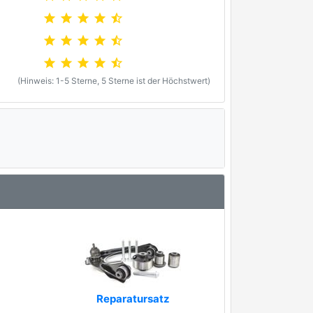
star
star
star
star
star_half
star
star
star
star
star_half
star
star
star
star
star_half
(Hinweis: 1-5 Sterne, 5 Sterne ist der Höchstwert)
Reparatursatz