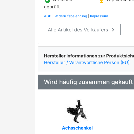
verified_user
emoji_events
geprüft
AGB
|
Widerrufsbelehrung
|
Impressum
keyboard_arrow_right
Alle Artikel des Verkäufers
Hersteller Informationen zur Produktsich
Hersteller / Verantwortliche Person (EU)
Wird häufig zusammen gekauft
Achsschenkel