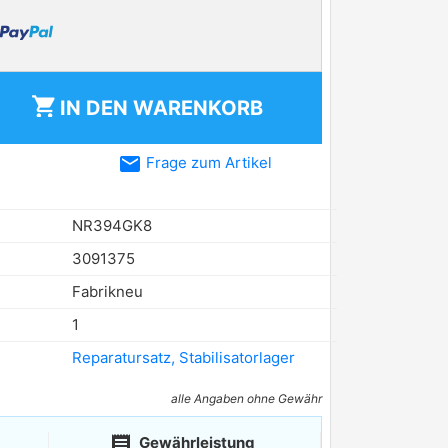
shopping_cart
IN DEN
WARENKORB
email
Frage zum Artikel
NR394GK8
3091375
Fabrikneu
1
Reparatursatz, Stabilisatorlager
alle Angaben ohne Gewähr
receipt
Gewährleistung