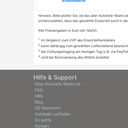
Stabilisator
Hinweis: Bitte prüfen Sie, ob das über Autoteile-Markt.d
sicherzustellen, dass das gewählte Ersatzteil auch in 
Alle Preisangaben in Euro inkl. MwSt.
1
im Vergleich zum UVP des Ersatzteilherstellers
2
kann abhängig vom gewählten Lieferzielland abweich
3
bei Zahlungseingang am heutigen Tag (z.B. via PayPal
4
wird bei Rücksendung des Altteils erstattet
Hilfe & Support
Über Autoteile-Markt.de
FAQ
Hilfe
Blog
OE-Nummern
Autoteile Leitfaden
So gehts
Kontakt