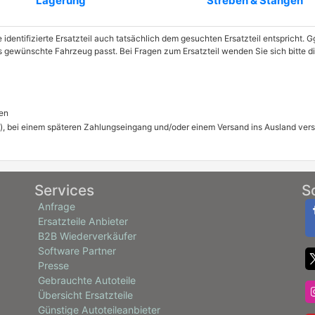
Lagerung
Streben & Stangen
e identifizierte Ersatzteil auch tatsächlich dem gesuchten Ersatzteil entspricht.
das gewünschte Fahrzeug passt. Bei Fragen zum Ersatzteil wenden Sie sich bitte 
en
), bei einem späteren Zahlungseingang und/oder einem Versand ins Ausland ver
Services
S
Anfrage
Ersatzteile Anbieter
B2B Wiederverkäufer
Software Partner
Presse
Gebrauchte Autoteile
Übersicht Ersatzteile
Günstige Autoteileanbieter