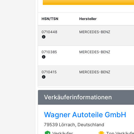
HSN/TSN
Hersteller
0710448
MERCEDES-BENZ
info
0710385
MERCEDES-BENZ
info
0710415
MERCEDES-BENZ
info
0710449
MERCEDES-BENZ
Verkäuferinformationen
info
Wagner Autoteile GmbH
79539 Lörrach, Deutschland
Verkäufer
Top Verkäufe