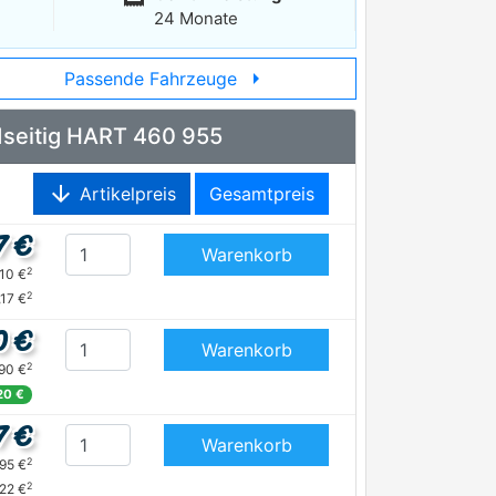
24 Monate
arrow_right
Passende Fahrzeuge
idseitig HART 460 955
arrow_downward
Artikelpreis
Gesamtpreis
7 €
Warenkorb
2
,10 €
2
,17 €
0 €
Warenkorb
2
,90 €
20 €
7 €
Warenkorb
2
,95 €
2
,22 €