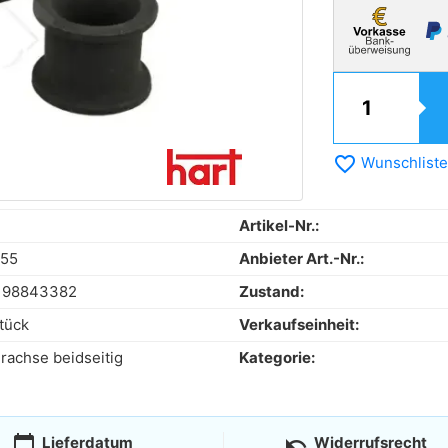
favorite_border
Wunschliste
Artikel-Nr.:
955
Anbieter Art.-Nr.:
198843382
Zustand:
tück
Verkaufseinheit:
rachse beidseitig
Kategorie:
calendar_today
undo
Lieferdatum
Widerrufsrecht