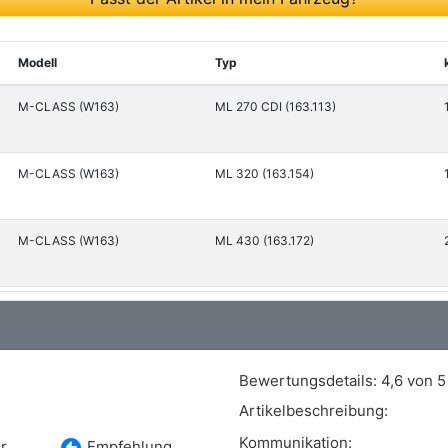
Modell
Typ
M-CLASS (W163)
ML 270 CDI (163.113)
M-CLASS (W163)
ML 320 (163.154)
M-CLASS (W163)
ML 430 (163.172)
M-CLASS (W163)
ML 55 AMG (163.174)
Bewertungsdetails:
4,6 von 5
Artikelbeschreibung:
Kommunikation:
r
Empfehlung