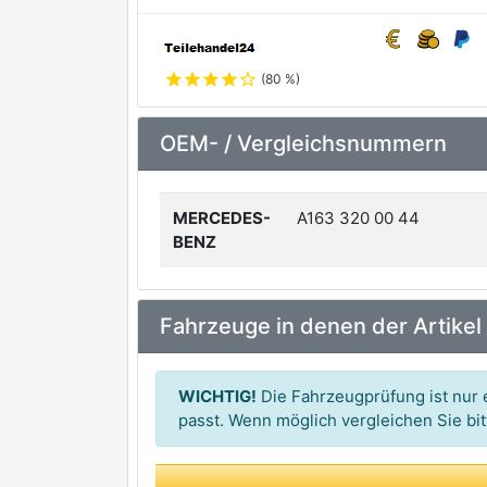
star
star
star
star
star_outline
(80 %)
OEM- / Vergleichsnummern
MERCEDES-
A163 320 00 44
BENZ
Fahrzeuge in denen der Artikel
WICHTIG!
Die Fahrzeugprüfung ist nur e
passt. Wenn möglich vergleichen Sie b