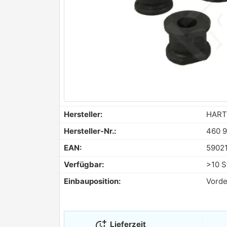
Hersteller:
HART
Hersteller-Nr.:
460 
EAN:
5902
Verfügbar:
>10 S
Einbauposition:
Vorde
more_time
Lieferzeit