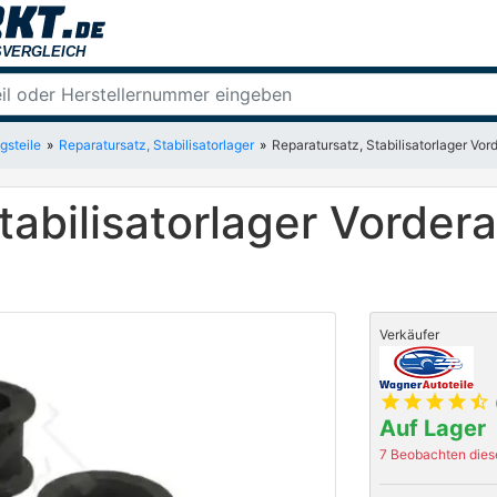
gsteile
Reparatursatz, Stabilisatorlager
Reparatursatz, Stabilisatorlager Vo
tabilisatorlager Vorder
Verkäufer
star
star
star
star
star_half
Auf Lager
7 Beobachten diese