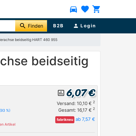
directions_car
favorite
shopping_cart
search
Finden
B2B
person
Login
rderachse beidseitig HART 460 955
achse beidseitig
6,07 €
insert_chart_outlined
2
Versand: 10,10 €
2
Gesamt: 16,17 €
(93 %)
ab 7,57 €
fabrikneu
n Artikel