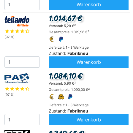
Warenkorb
1.014,67 €
2
Versand: 5,29 €
star
star
star
star
star_half
2
Gesamtpreis: 1.019,96 €
(97 %)
Lieferzeit: 1 - 3 Werktage
Zustand:
Fabrikneu
Warenkorb
1.084,10 €
2
Versand: 5,90 €
star
star
star
star
star_half
2
Gesamtpreis: 1.090,00 €
(97 %)
Lieferzeit: 1 - 3 Werktage
Zustand:
Fabrikneu
Warenkorb