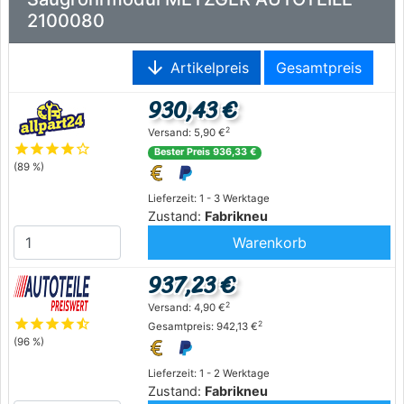
2100080
arrow_downward
Artikelpreis
Gesamtpreis
930,43 €
2
Versand: 5,90 €
star
star
star
star
star_outline
Bester Preis 936,33 €
(89 %)
Lieferzeit: 1 - 3 Werktage
Zustand:
Fabrikneu
Warenkorb
937,23 €
2
Versand: 4,90 €
star
star
star
star
star_half
2
Gesamtpreis: 942,13 €
(96 %)
Lieferzeit: 1 - 2 Werktage
Zustand:
Fabrikneu