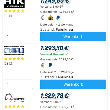
1.249,65 €
2
Versand: 6,90 €
star
star
star
star
star_half
2
Gesamtpreis: 1.256,55 €
(93 %)
Lieferzeit: 1 - 2 Werktage
Zustand:
Fabrikneu
Warenkorb
1.293,30 €
2
Versand: Kostenlos
star
star
star
star
star_half
2
Gesamtpreis: 1.293,30 €
(93 %)
Lieferzeit: 2 - 5 Werktage
Zustand:
Fabrikneu
Warenkorb
1.329,78 €
2
Versand: 6,95 €
star
star
star
star
star_half
2
Gesamtpreis: 1.336,73 €