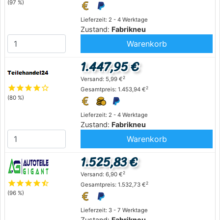
(97 %)
Lieferzeit: 2 - 4 Werktage
Zustand:
Fabrikneu
Warenkorb
1.447,95 €
2
Versand: 5,99 €
star
star
star
star
star_outline
2
Gesamtpreis: 1.453,94 €
(80 %)
Lieferzeit: 2 - 4 Werktage
Zustand:
Fabrikneu
Warenkorb
1.525,83 €
2
Versand: 6,90 €
star
star
star
star
star_half
2
Gesamtpreis: 1.532,73 €
(96 %)
Lieferzeit: 3 - 7 Werktage
Zustand:
Fabrikneu