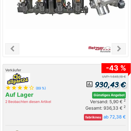
chevron_left
chevron_right
Previous
Next
-43 %
Verkäufer
UVP: 1.645,18 €
930,43 €
insert_chart_outlined
star
star
star
star
star_outline
(89 %)
Auf Lager
Günstiges Angebot
2
Versand: 5,90 €
2 Beobachten diesen Artikel
2
Gesamt: 936,33 €
ab 72,38 €
fabrikneu