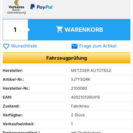
shopping_cart
WARENKORB
favorite_border
email
Wunschliste
Frage zum Artikel
Fahrzeugprüfung
Hersteller:
METZGER AUTOTEILE
Artikel-Nr.:
5J7Y5QRK
Hersteller-Nr.:
2100080
EAN:
4062101090416
Zustand:
Fabrikneu
Verfügbar:
2 Stück
Verkaufseinheit:
1
Ergänzungsartikel /
mit Stellelement