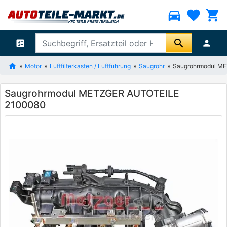
directions_car
favorite
shopping_cart
search
ballot
person
Motor
Luftfilterkasten / Luftführung
Saugrohr
Saugrohrmodul M
Saugrohrmodul METZGER AUTOTEILE
2100080