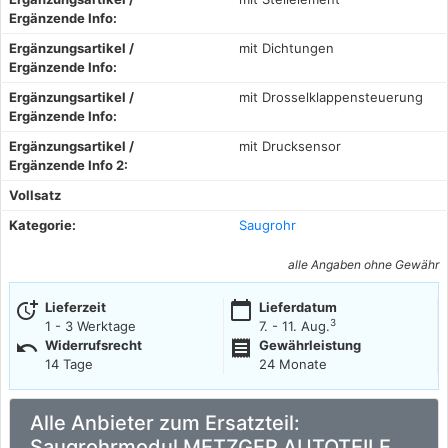
Ergänzende Info:
Ergänzungsartikel /
mit Dichtungen
Ergänzende Info:
Ergänzungsartikel /
mit Drosselklappensteuerung
Ergänzende Info:
Ergänzungsartikel /
mit Drucksensor
Ergänzende Info 2:
Vollsatz
Kategorie:
Saugrohr
alle Angaben ohne Gewähr
more_time
calendar_today
Lieferzeit
Lieferdatum
3
1 - 3 Werktage
7. - 11. Aug.
undo
receipt
Widerrufsrecht
Gewährleistung
14 Tage
24 Monate
Alle Anbieter zum Ersatzteil:
Saugrohrmodul METZGER AUTOTEILE