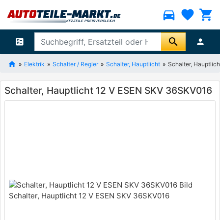
directions_car
favorite
shopping_cart
search
ballot
person
Elektrik
Schalter / Regler
Schalter, Hauptlicht
Schalter, Hauptli
Schalter, Hauptlicht 12 V ESEN SKV 36SKV016