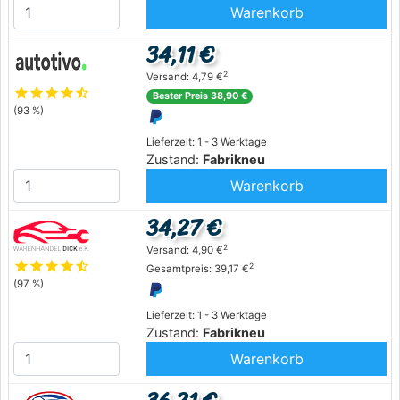
Warenkorb
34,11 €
2
Versand: 4,79 €
star
star
star
star
star_half
Bester Preis 38,90 €
(93 %)
Lieferzeit: 1 - 3 Werktage
Zustand:
Fabrikneu
Warenkorb
34,27 €
2
Versand: 4,90 €
star
star
star
star
star_half
2
Gesamtpreis: 39,17 €
(97 %)
Lieferzeit: 1 - 3 Werktage
Zustand:
Fabrikneu
Warenkorb