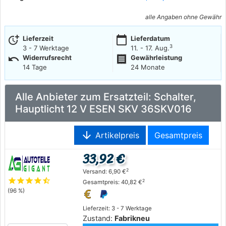
alle Angaben ohne Gewähr
more_time
calendar_today
Lieferzeit
Lieferdatum
3
3 - 7 Werktage
11. - 17. Aug.
undo
receipt
Widerrufsrecht
Gewährleistung
14 Tage
24 Monate
Alle Anbieter zum Ersatzteil: Schalter,
Hauptlicht 12 V ESEN SKV 36SKV016
arrow_downward
Artikelpreis
Gesamtpreis
33,92 €
2
Versand: 6,90 €
star
star
star
star
star_half
2
Gesamtpreis: 40,82 €
(96 %)
Lieferzeit: 3 - 7 Werktage
Zustand:
Fabrikneu