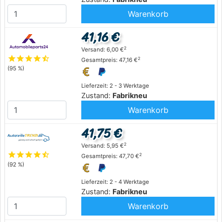
Warenkorb
41,16 €
2
Versand: 6,00 €
star
star
star
star
star_half
2
Gesamtpreis: 47,16 €
(95 %)
Lieferzeit: 2 - 3 Werktage
Zustand:
Fabrikneu
Warenkorb
41,75 €
2
Versand: 5,95 €
star
star
star
star
star_half
2
Gesamtpreis: 47,70 €
(92 %)
Lieferzeit: 2 - 4 Werktage
Zustand:
Fabrikneu
Warenkorb