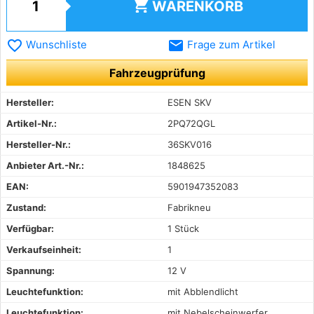
shopping_cart
WARENKORB
favorite_border
email
Wunschliste
Frage zum Artikel
Fahrzeugprüfung
Hersteller:
ESEN SKV
Artikel-Nr.:
2PQ72QGL
Hersteller-Nr.:
36SKV016
Anbieter Art.-Nr.:
1848625
EAN:
5901947352083
Zustand:
Fabrikneu
Verfügbar:
1 Stück
Verkaufseinheit:
1
Spannung:
12 V
Leuchtefunktion:
mit Abblendlicht
Leuchtefunktion:
mit Nebelscheinwerfer