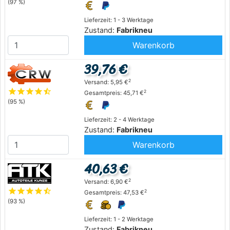
(97 %)
Lieferzeit: 1 - 3 Werktage
Zustand:
Fabrikneu
Warenkorb
39,76 €
2
Versand: 5,95 €
star
star
star
star
star_half
2
Gesamtpreis: 45,71 €
(95 %)
Lieferzeit: 2 - 4 Werktage
Zustand:
Fabrikneu
Warenkorb
40,63 €
2
Versand: 6,90 €
star
star
star
star
star_half
2
Gesamtpreis: 47,53 €
(93 %)
Lieferzeit: 1 - 2 Werktage
Zustand:
Fabrikneu