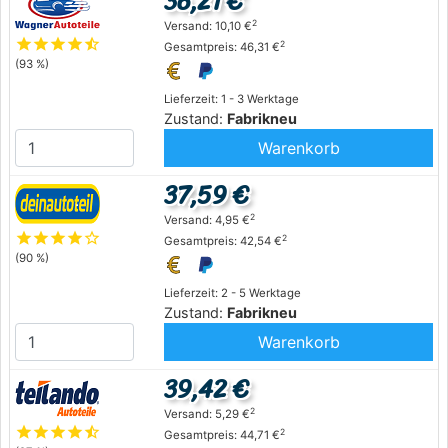
36,21 €
2
Versand: 10,10 €
star
star
star
star
star_half
2
Gesamtpreis: 46,31 €
(93 %)
Lieferzeit: 1 - 3 Werktage
Zustand:
Fabrikneu
Warenkorb
37,59 €
2
Versand: 4,95 €
star
star
star
star
star_outline
2
Gesamtpreis: 42,54 €
(90 %)
Lieferzeit: 2 - 5 Werktage
Zustand:
Fabrikneu
Warenkorb
39,42 €
2
Versand: 5,29 €
star
star
star
star
star_half
2
Gesamtpreis: 44,71 €