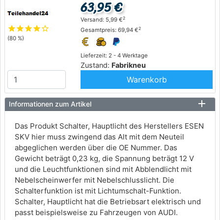
63,95 €
2
Versand: 5,99 €
star
star
star
star
star_outline
2
Gesamtpreis: 69,94 €
(80 %)
Lieferzeit: 2 - 4 Werktage
Zustand:
Fabrikneu
Warenkorb
Informationen zum Artikel
Das Produkt Schalter, Hauptlicht des Herstellers ESEN
SKV hier muss zwingend das Alt mit dem Neuteil
abgeglichen werden über die OE Nummer. Das
Gewicht beträgt 0,23 kg, die Spannung beträgt 12 V
und die Leuchtfunktionen sind mit Abblendlicht mit
Nebelscheinwerfer mit Nebelschlusslicht. Die
Schalterfunktion ist mit Lichtumschalt-Funktion.
Schalter, Hauptlicht hat die Betriebsart elektrisch und
passt beispielsweise zu Fahrzeugen von AUDI.