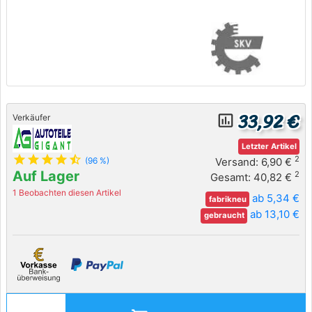
33,92 €
insert_chart_outlined
Verkäufer
Letzter Artikel
star
star
star
star
star_half
2
Versand: 6,90 €
(96 %)
Auf Lager
2
Gesamt: 40,82 €
1 Beobachten diesen Artikel
ab 5,34 €
fabrikneu
ab 13,10 €
gebraucht