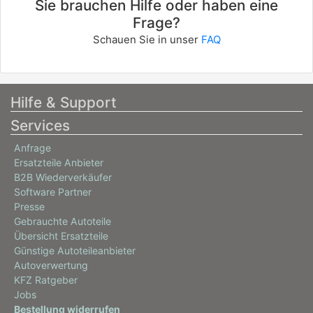
Sie brauchen Hilfe oder haben eine
Frage?
Schauen Sie in unser
FAQ
Hilfe & Support
Services
Anfrage
Ersatzteile Anbieter
B2B Wiederverkäufer
Software Partner
Presse
Gebrauchte Autoteile
Übersicht Ersatzteile
Günstige Autoteileanbieter
Autoverwertung
KFZ Ratgeber
Jobs
Bestellung widerrufen