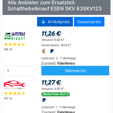
Alle Anbieter zum Ersatzteil:
Schalthebelknauf ESEN SKV 63SKV123
arrow_downward
Artikelpreis
Gesamtpreis
11,26 €
2
Versand: 6,90 €
star
star
star
star
star_half
2
Gesamtpreis: 18,16 €
(96 %)
Lieferzeit: 3 - 7 Werktage
Zustand:
Fabrikneu
Warenkorb
11,27 €
2
Versand: 4,90 €
star
star
star
star
star_half
Bester Preis 16,17 €
(97 %)
Lieferzeit: 1 - 3 Werktage
Zustand:
Fabrikneu