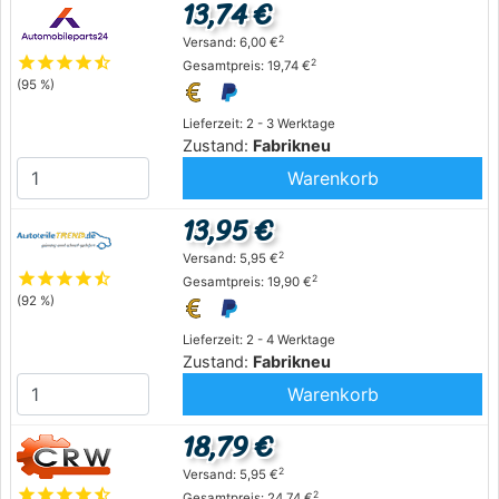
13,74 €
2
Versand: 6,00 €
star
star
star
star
star_half
2
Gesamtpreis: 19,74 €
(95 %)
Lieferzeit: 2 - 3 Werktage
Zustand:
Fabrikneu
Warenkorb
13,95 €
2
Versand: 5,95 €
star
star
star
star
star_half
2
Gesamtpreis: 19,90 €
(92 %)
Lieferzeit: 2 - 4 Werktage
Zustand:
Fabrikneu
Warenkorb
18,79 €
2
Versand: 5,95 €
star
star
star
star
star_half
2
Gesamtpreis: 24,74 €