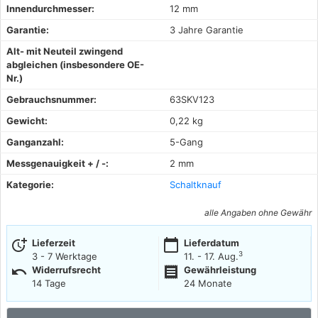
Innendurchmesser:
12 mm
Garantie:
3 Jahre Garantie
Alt- mit Neuteil zwingend
abgleichen (insbesondere OE-
Nr.)
Gebrauchsnummer:
63SKV123
Gewicht:
0,22 kg
Ganganzahl:
5-Gang
Messgenauigkeit + / -:
2 mm
Kategorie:
Schaltknauf
alle Angaben ohne Gewähr
more_time
calendar_today
Lieferzeit
Lieferdatum
3
3 - 7 Werktage
11. - 17. Aug.
undo
receipt
Widerrufsrecht
Gewährleistung
14 Tage
24 Monate