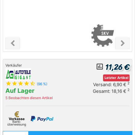
chevron_left
chevron_right
Previous
Next
11,26 €
insert_chart_outlined
Verkäufer
Letzter Artikel
star
star
star
star
star_half
2
Versand: 6,90 €
(96 %)
Auf Lager
2
Gesamt: 18,16 €
5 Beobachten diesen Artikel