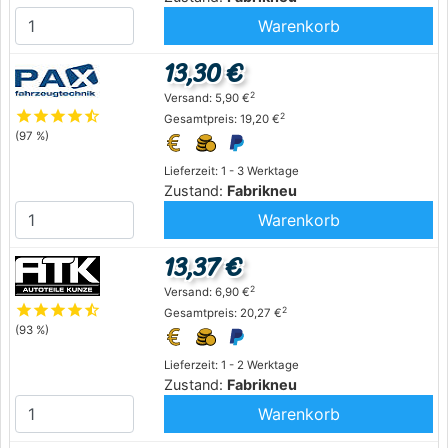
Warenkorb
13,30 €
2
Versand: 5,90 €
star
star
star
star
star_half
2
Gesamtpreis: 19,20 €
(97 %)
Lieferzeit: 1 - 3 Werktage
Zustand:
Fabrikneu
Warenkorb
13,37 €
2
Versand: 6,90 €
star
star
star
star
star_half
2
Gesamtpreis: 20,27 €
(93 %)
Lieferzeit: 1 - 2 Werktage
Zustand:
Fabrikneu
Warenkorb