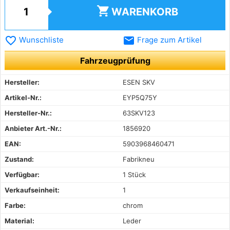
shopping_cart
WARENKORB
favorite_border
email
Wunschliste
Frage zum Artikel
Fahrzeugprüfung
Hersteller:
ESEN SKV
Artikel-Nr.:
EYP5Q75Y
Hersteller-Nr.:
63SKV123
Anbieter Art.-Nr.:
1856920
EAN:
5903968460471
Zustand:
Fabrikneu
Verfügbar:
1 Stück
Verkaufseinheit:
1
Farbe:
chrom
Material:
Leder