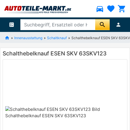
directions_car
favorite
shopping_cart
search
ballot
person
Innenausstattung
Schaltknauf
Schalthebelknauf ESEN SKV 63SK
Schalthebelknauf ESEN SKV 63SKV123