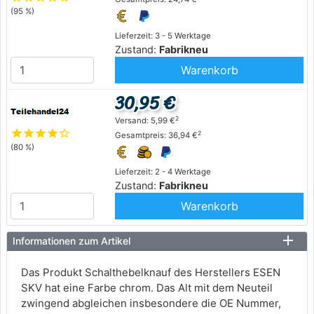
(95 %)
Lieferzeit: 3 - 5 Werktage
Zustand:
Fabrikneu
Warenkorb
30,95 €
2
Versand: 5,99 €
star
star
star
star
star_outline
2
Gesamtpreis: 36,94 €
(80 %)
Lieferzeit: 2 - 4 Werktage
Zustand:
Fabrikneu
Warenkorb
Informationen zum Artikel
Das Produkt Schalthebelknauf des Herstellers ESEN
SKV hat eine Farbe chrom. Das Alt mit dem Neuteil
zwingend abgleichen insbesondere die OE Nummer,