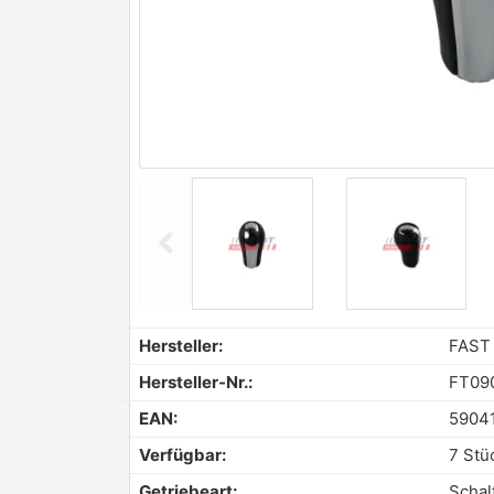
chevron_left
Previous
Hersteller:
FAST
Hersteller-Nr.:
FT09
EAN:
5904
Verfügbar:
7 Stü
Getriebeart:
Schal