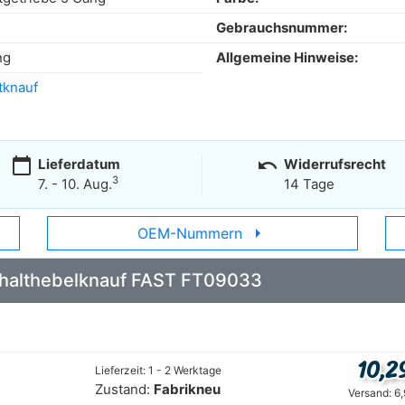
Gebrauchsnummer:
ng
Allgemeine Hinweise:
tknauf
calendar_today
undo
Lieferdatum
Widerrufsrecht
3
7. - 10. Aug.
14 Tage
arrow_right
OEM-Nummern
Schalthebelknauf FAST FT09033
10,2
Lieferzeit: 1 - 2 Werktage
Zustand:
Fabrikneu
Versand: 6