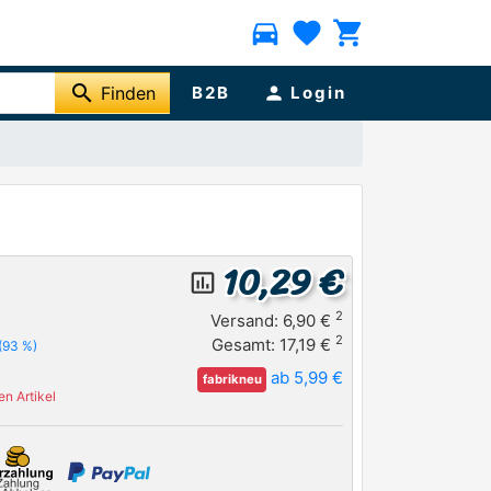
directions_car
favorite
shopping_cart
search
Finden
B2B
person
Login
10,29 €
insert_chart_outlined
2
Versand: 6,90 €
2
Gesamt: 17,19 €
(93 %)
ab 5,99 €
fabrikneu
n Artikel