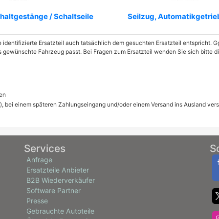
haltgestänge / Schaltseile
Seilzug, Automatikgetrie
e identifizierte Ersatzteil auch tatsächlich dem gesuchten Ersatzteil entspricht.
as gewünschte Fahrzeug passt. Bei Fragen zum Ersatzteil wenden Sie sich bitte 
en
), bei einem späteren Zahlungseingang und/oder einem Versand ins Ausland ver
Services
S
Anfrage
Ersatzteile Anbieter
B2B Wiederverkäufer
Software Partner
Presse
Gebrauchte Autoteile