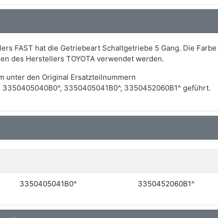
ers FAST hat die Getriebeart Schaltgetriebe 5 Gang. Die Farbe 
gen des Herstellers TOYOTA verwendet werden.
m unter den Original Ersatzteilnummern
, 3350405040B0^, 3350405041B0^, 3350452060B1^ geführt.
3350405041B0^
3350452060B1^