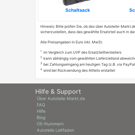
Schaltsack
Sc
Hinweis: Bitte prüfen Sie, ob das über Autoteile-Markt.d
sicherzustellen, dass das gewählte Ersatzteil auch in d
Alle Preisangaben in Euro inkl. MwSt.
1
im Vergleich zum UVP des Ersatzteilherstellers
2
kann abhängig vom gewählten Lieferzielland abweich
3
bei Zahlungseingang am heutigen Tag (z.B. via PayPal
4
wird bei Rücksendung des Altteils erstattet
Hilfe & Support
Über Autoteile-Markt.de
FAQ
Hilfe
Blog
OE-Nummern
Autoteile Leitfaden