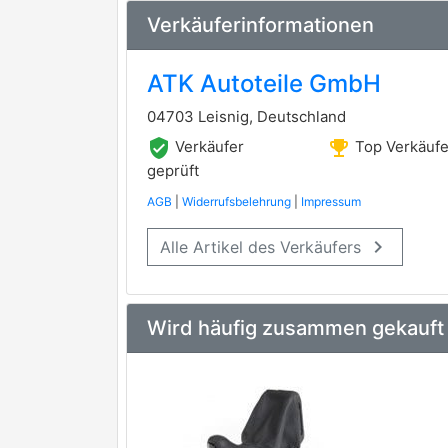
Verkäuferinformationen
ATK Autoteile GmbH
04703 Leisnig, Deutschland
verified_user
emoji_events
Verkäufer
Top Verkäufe
geprüft
AGB
|
Widerrufsbelehrung
|
Impressum
keyboard_arrow_right
Alle Artikel des Verkäufers
Wird häufig zusammen gekauft