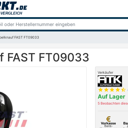
ebelknauf FAST FT09033
uf FAST FT09033
Verkäufer
star
star
star
star
star_half
Auf Lager
5 Beobachten diese