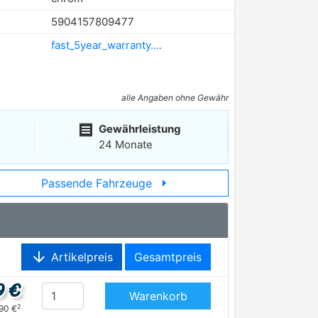
5904157809477
fast_5year_warranty....
alle Angaben ohne Gewähr
receipt
Gewährleistung
24 Monate
arrow_right
Passende Fahrzeuge
arrow_downward
Artikelpreis
Gesamtpreis
9 €
Warenkorb
2
,90 €