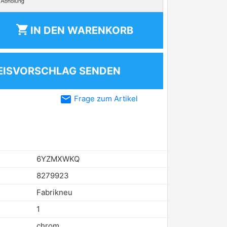
shopping_cart
IN DEN
WARENKORB
EISVORSCHLAG SENDEN
email
Frage zum Artikel
6YZMXWKQ
8279923
Fabrikneu
1
chrom