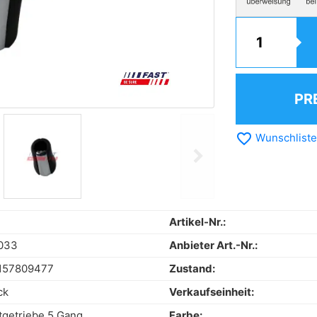
PR
favorite_border
Wunschliste
chevron_right
Next
Artikel-Nr.:
033
Anbieter Art.-Nr.:
157809477
Zustand:
ck
Verkaufseinheit:
tgetriebe 5 Gang
Farbe: