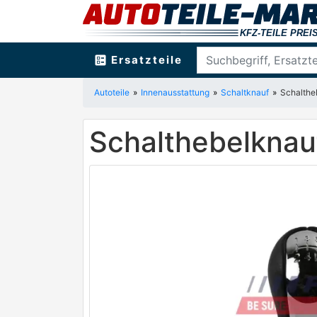
ballot
Ersatzteile
Autoteile
Innenausstattung
Schaltknauf
Schalth
Schalthebelkna