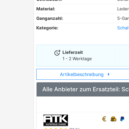
Material:
Leder
Ganganzahl:
5-Ga
Kategorie:
Schal
more_time
Lieferzeit
1 - 2 Werktage
arrow_right
Artikelbeschreibung
Alle Anbieter zum Ersatzteil: 