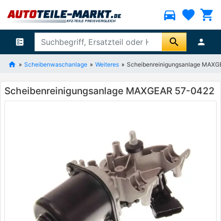
directions_car
favorite
shopping_cart
search
ballot
person
Scheibenwaschanlage
Weiteres
Scheibenreinigungsanlage MAX
Scheibenreinigungsanlage MAXGEAR 57-0422