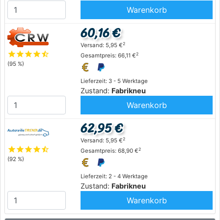
Warenkorb
60,16 €
2
Versand: 5,95 €
star
star
star
star
star_half
2
Gesamtpreis: 66,11 €
(95 %)
Lieferzeit: 3 - 5 Werktage
Zustand:
Fabrikneu
Warenkorb
62,95 €
2
Versand: 5,95 €
star
star
star
star
star_half
2
Gesamtpreis: 68,90 €
(92 %)
Lieferzeit: 2 - 4 Werktage
Zustand:
Fabrikneu
Warenkorb