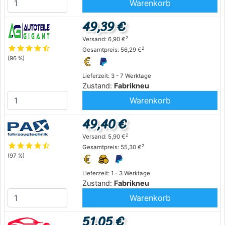
Warenkorb
49,39 €
2
Versand: 6,90 €
star
star
star
star
star_half
2
Gesamtpreis: 56,29 €
(96 %)
Lieferzeit: 3 - 7 Werktage
Zustand:
Fabrikneu
Warenkorb
49,40 €
2
Versand: 5,90 €
star
star
star
star
star_half
2
Gesamtpreis: 55,30 €
(97 %)
Lieferzeit: 1 - 3 Werktage
Zustand:
Fabrikneu
Warenkorb
51,05 €