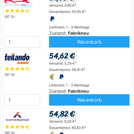
2
Versand: 4,90 €
star
star
star
star
star_half
2
Gesamtpreis: 55,95 €
(97 %)
Lieferzeit: 1 - 3 Werktage
Zustand:
Fabrikneu
Warenkorb
54,62 €
2
Versand: 5,29 €
star
star
star
star
star_half
2
Gesamtpreis: 59,91 €
(97 %)
Lieferzeit: 1 - 3 Werktage
Zustand:
Fabrikneu
Warenkorb
54,82 €
2
Versand: 6,00 €
star
star
star
star
star_half
2
Gesamtpreis: 60,82 €
(95 %)