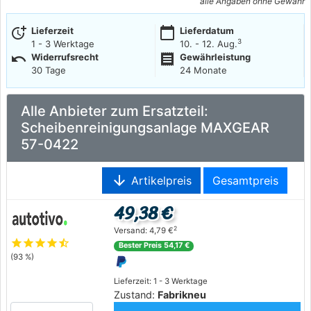
alle Angaben ohne Gewähr
more_time
calendar_today
Lieferzeit
Lieferdatum
3
1 - 3 Werktage
10. - 12. Aug.
undo
receipt
Widerrufsrecht
Gewährleistung
30 Tage
24 Monate
Alle Anbieter zum Ersatzteil:
Scheibenreinigungsanlage MAXGEAR
57-0422
arrow_downward
Artikelpreis
Gesamtpreis
49,38 €
2
Versand: 4,79 €
star
star
star
star
star_half
Bester Preis 54,17 €
(93 %)
Lieferzeit: 1 - 3 Werktage
Zustand:
Fabrikneu