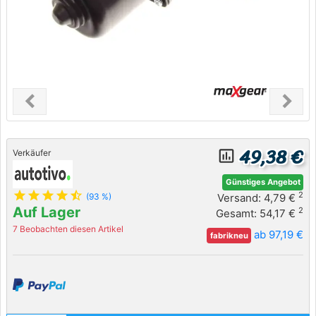
chevron_left
chevron_right
Previous
Next
49,38 €
insert_chart_outlined
Verkäufer
Günstiges Angebot
star
star
star
star
star_half
2
Versand: 4,79 €
(93 %)
Auf Lager
2
Gesamt: 54,17 €
7 Beobachten diesen Artikel
ab 97,19 €
fabrikneu