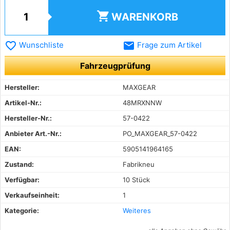
shopping_cart
WARENKORB
favorite_border
email
Wunschliste
Frage zum Artikel
Fahrzeugprüfung
Hersteller:
MAXGEAR
Artikel-Nr.:
48MRXNNW
Hersteller-Nr.:
57-0422
Anbieter Art.-Nr.:
PO_MAXGEAR_57-0422
EAN:
5905141964165
Zustand:
Fabrikneu
Verfügbar:
10 Stück
Verkaufseinheit:
1
Kategorie:
Weiteres