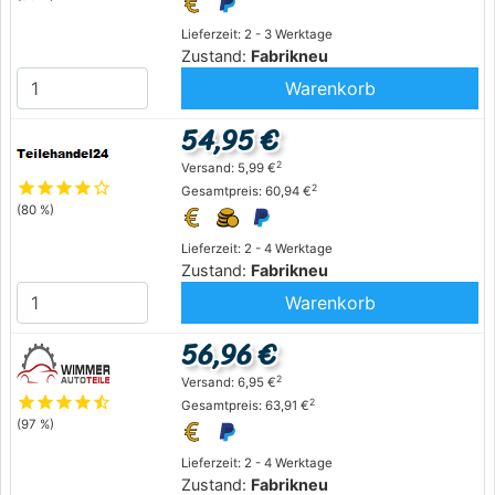
Lieferzeit: 2 - 3 Werktage
Zustand:
Fabrikneu
Warenkorb
54,95 €
2
Versand: 5,99 €
star
star
star
star
star_outline
2
Gesamtpreis: 60,94 €
(80 %)
Lieferzeit: 2 - 4 Werktage
Zustand:
Fabrikneu
Warenkorb
56,96 €
2
Versand: 6,95 €
star
star
star
star
star_half
2
Gesamtpreis: 63,91 €
(97 %)
Lieferzeit: 2 - 4 Werktage
Zustand:
Fabrikneu