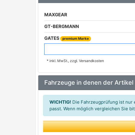
MAXGEAR
GT-BERGMANN
GATES
premium Marke
NTY
* inkl. MwSt., zzgl. Versandkosten
ORIGINAL IMPERIUM
Dr.Motor Automotive
Fahrzeuge in denen der Artikel
METZGER AUTOTEILE
VAICO
premium Marke
WICHTIG!
Die Fahrzeugprüfung ist nur e
ESEN SKV
passt. Wenn möglich vergleichen Sie b
MEAT & DORIA
Metalcaucho