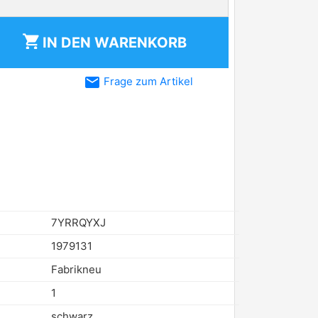
shopping_cart
IN DEN
WARENKORB
email
Frage zum Artikel
7YRRQYXJ
1979131
Fabrikneu
1
schwarz