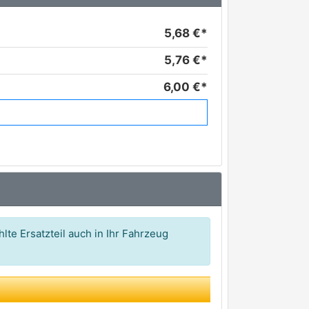
5,68 €*
5,76 €*
6,00 €*
6,78 €*
9,19 €*
11,25 €*
12,05 €*
13,17 €*
lte Ersatzteil auch in Ihr Fahrzeug
13,70 €*
20,08 €*
20,34 €*