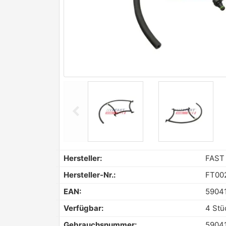
chevron_left
Previous
Hersteller:
FAST
Hersteller-Nr.:
FT00
EAN:
5904
Verfügbar:
4 Stü
Gebrauchsnummer:
5904