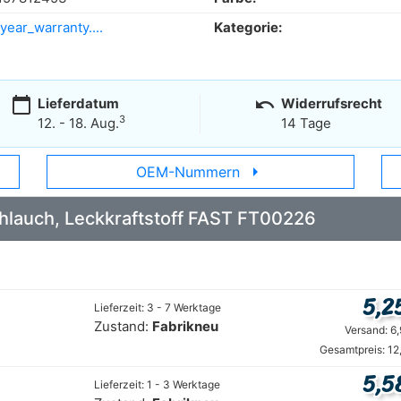
year_warranty....
Kategorie:
calendar_today
undo
Lieferdatum
Widerrufsrecht
3
12. - 18. Aug.
14 Tage
arrow_right
OEM-Nummern
Schlauch, Leckkraftstoff FAST FT00226
5,2
Lieferzeit: 3 - 7 Werktage
Zustand:
Fabrikneu
Versand: 6
Gesamtpreis: 12
5,5
Lieferzeit: 1 - 3 Werktage