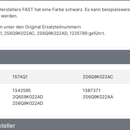
Herstellers FAST hat eine Farbe schwarz. Es kann beispielswei
 werden.
m unter den Original Ersatzteilnummern
1, 2S6Q9K022AC, 2S6Q9K022AD, 1225789 geführt.
1574Q1
2S6Q9K022AC
1342595
1387371
2Q6S9K022AD
2S6Q9K022AA
2S6Q9K022AD
teller