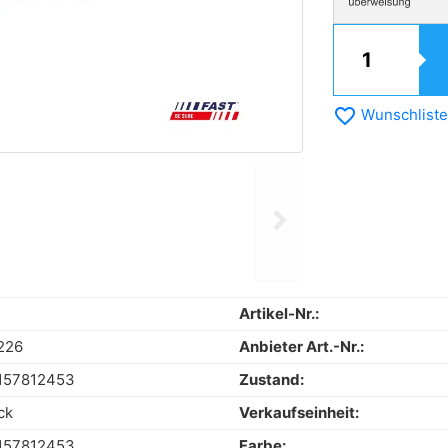
favorite_border
Wunschliste
chevron_right
Next
Artikel-Nr.:
226
Anbieter Art.-Nr.:
157812453
Zustand:
ck
Verkaufseinheit:
157812453
Farbe: