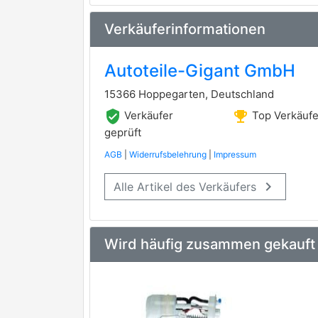
A.Z. Meisterteile
Verkäuferinformationen
AKRON-MALÒ
Autoteile-Gigant GmbH
CAUTEX
15366 Hoppegarten, Deutschland
DYS
verified_user
emoji_events
Verkäufer
Top Verkäufe
FARE SA
geprüft
AGB
|
Widerrufsbelehrung
|
Impressum
GOOM
keyboard_arrow_right
Alle Artikel des Verkäufers
HOFFER
MEHA AUTOMOTIVE
NIFEA
Wird häufig zusammen gekauft
PLYOM
RAPRO