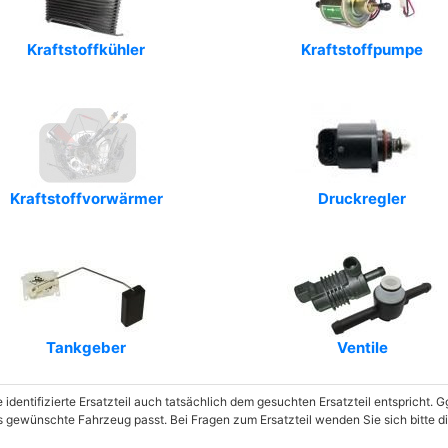
Art.-Nr.: 83.6009
Kraftstoffkühler
Art.-Nr.: T492047
Kraftstoffpumpe
Art.-Nr.: 68-18597
Art.-Nr.: 530423
Art.-Nr.: SC1204
Kraftstoffvorwärmer
Druckregler
Art.-Nr.: 470027
Art.-Nr.: WIN0500149
Tankgeber
Ventile
e identifizierte Ersatzteil auch tatsächlich dem gesuchten Ersatzteil entspricht.
as gewünschte Fahrzeug passt. Bei Fragen zum Ersatzteil wenden Sie sich bitte 