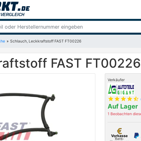
che
Schlauch, Leckkraftstoff FAST FT00226
raftstoff FAST FT00226
Verkäufer
star
star
star
star
star_half
Auf Lager
1 Beobachten diese