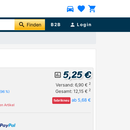
directions_car
favorite
shopping_cart
search
Finden
B2B
person
Login
5,25 €
insert_chart_outlined
2
Versand: 6,90 €
2
Gesamt: 12,15 €
(96 %)
ab 5,68 €
fabrikneu
n Artikel