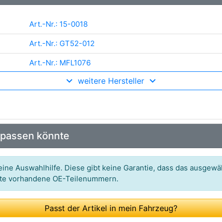
Art.-Nr.: 15-0018
Art.-Nr.: GT52-012
Art.-Nr.: MFL1076
weitere Hersteller
Art.-Nr.: BPP-CT-028
Art.-Nr.: 85048
Art.-Nr.: DRM6001,DRM03L,DRM03T
 passen könnte
Art.-Nr.: 0840058
Art.-Nr.: V25-1478
ine Auswahlhilfe. Diese gibt keine Garantie, dass das ausgewäh
itte vorhandene OE-Teilenummern.
Art.-Nr.: 54SKV285
Art.-Nr.: 9792
Passt der Artikel in mein Fahrzeug?
Art.-Nr.: 92047