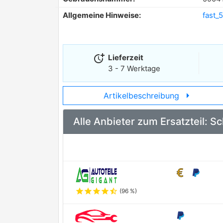
Allgemeine Hinweise:
fast_5
more_time
Lieferzeit
3 - 7 Werktage
arrow_right
Artikelbeschreibung
Alle Anbieter zum Ersatzteil: 
star
star
star
star
star_half
(96 %)