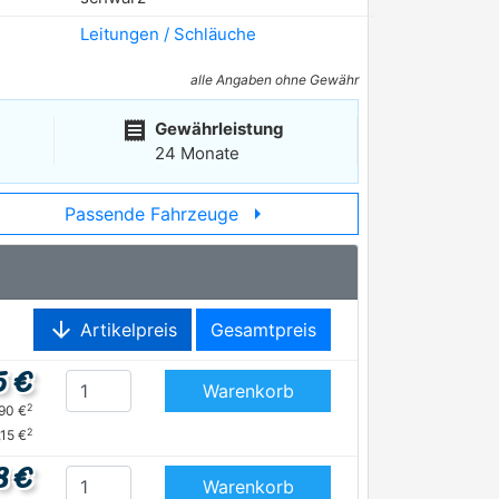
Leitungen / Schläuche
alle Angaben ohne Gewähr
receipt
Gewährleistung
24 Monate
arrow_right
Passende Fahrzeuge
arrow_downward
Artikelpreis
Gesamtpreis
5 €
Warenkorb
2
,90 €
2
,15 €
8 €
Warenkorb