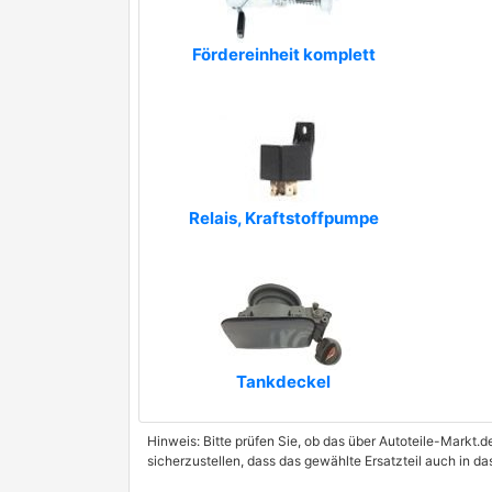
SIDAT
STC
Fördereinheit komplett
TALOSA
TRICLO
UNIGOM
Relais, Kraftstoffpumpe
VEMA
WINTECH AUTO - WTW
Tankdeckel
Hinweis: Bitte prüfen Sie, ob das über Autoteile-Markt.d
sicherzustellen, dass das gewählte Ersatzteil auch in d