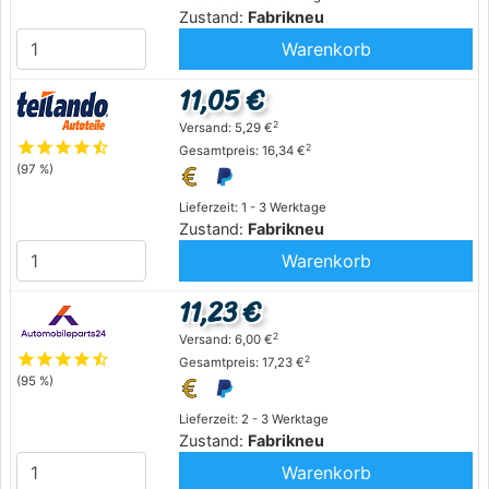
Zustand:
Fabrikneu
Warenkorb
11,05 €
2
Versand: 5,29 €
star
star
star
star
star_half
2
Gesamtpreis: 16,34 €
(97 %)
Lieferzeit: 1 - 3 Werktage
Zustand:
Fabrikneu
Warenkorb
11,23 €
2
Versand: 6,00 €
star
star
star
star
star_half
2
Gesamtpreis: 17,23 €
(95 %)
Lieferzeit: 2 - 3 Werktage
Zustand:
Fabrikneu
Warenkorb