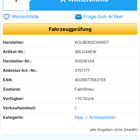
favorite_border
email
Wunschliste
Frage zum Artikel
Fahrzeugprüfung
Hersteller:
KOLBENSCHMIDT
Artikel-Nr.:
48LG4XEW
Hersteller-Nr.:
50006144
Anbieter Art.-Nr.:
3151177
EAN:
4028977682155
Zustand:
Fabrikneu
Verfügbar:
>10 Stück
Verkaufseinheit:
1
Kategorie:
Kipp- / Schlepphebel
alle Angaben ohne Gewähr