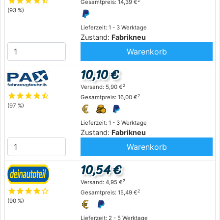
star
star
star
star
star_half
2
Gesamtpreis: 14,39 €
(93 %)
Lieferzeit: 1 - 3 Werktage
Zustand:
Fabrikneu
Warenkorb
10,10 €
2
Versand: 5,90 €
star
star
star
star
star_half
2
Gesamtpreis: 16,00 €
(97 %)
Lieferzeit: 1 - 3 Werktage
Zustand:
Fabrikneu
Warenkorb
10,54 €
2
Versand: 4,95 €
star
star
star
star
star_outline
2
Gesamtpreis: 15,49 €
(90 %)
Lieferzeit: 2 - 5 Werktage