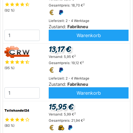
star
star
star
star
star_half
2
Gesamtpreis: 18,70 €
(92 %)
Lieferzeit: 2 - 4 Werktage
Zustand:
Fabrikneu
Warenkorb
13,17 €
2
Versand: 5,95 €
star
star
star
star
star_half
2
Gesamtpreis: 19,12 €
(95 %)
Lieferzeit: 2 - 4 Werktage
Zustand:
Fabrikneu
Warenkorb
15,95 €
2
Versand: 5,99 €
star
star
star
star
star_outline
2
Gesamtpreis: 21,94 €
(80 %)