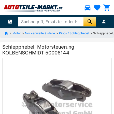
directions_car
favorite
shopping_cart
search
ballot
person
Motor
Nockenwelle & -teile
Kipp- / Schlepphebel
Schlepphebel
Schlepphebel, Motorsteuerung
KOLBENSCHMIDT 50006144