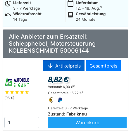
more_time
calendar_today
Lieferzeit
Lieferdatum
3
3 - 7 Werktage
12. - 18. Aug.
undo
receipt
Widerrufsrecht
Gewährleistung
14 Tage
24 Monate
Alle Anbieter zum Ersatzteil:
Schlepphebel, Motorsteuerung
KOLBENSCHMIDT 50006144
arrow_downward
Artikelpreis
Gesamtpreis
8,82 €
2
Versand: 6,90 €
star
star
star
star
star_half
2
Gesamtpreis: 15,72 €
(96 %)
Lieferzeit: 3 - 7 Werktage
Zustand:
Fabrikneu
Warenkorb