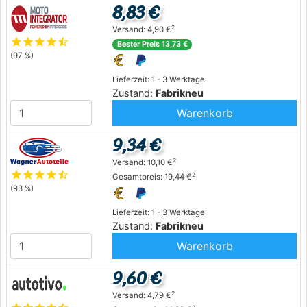
8,83 €
2
Versand: 4,90 €
star
star
star
star
star_half
Bester Preis 13,73 €
(97 %)
Lieferzeit: 1 - 3 Werktage
Zustand:
Fabrikneu
Warenkorb
9,34 €
2
Versand: 10,10 €
star
star
star
star
star_half
2
Gesamtpreis: 19,44 €
(93 %)
Lieferzeit: 1 - 3 Werktage
Zustand:
Fabrikneu
Warenkorb
9,60 €
2
Versand: 4,79 €