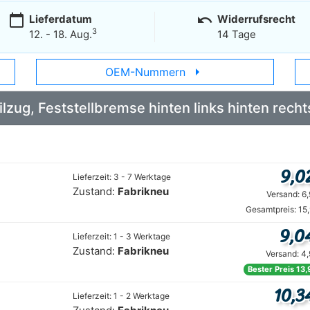
calendar_today
undo
Lieferdatum
Widerrufsrecht
3
12. - 18. Aug.
14 Tage
arrow_right
OEM-Nummern
Seilzug, Feststellbremse hinten links hinten r
9,0
Lieferzeit: 3 - 7 Werktage
Zustand:
Fabrikneu
Versand: 6
Gesamtpreis: 15
9,0
Lieferzeit: 1 - 3 Werktage
Zustand:
Fabrikneu
Versand: 4
Bester Preis 13,
10,3
Lieferzeit: 1 - 2 Werktage