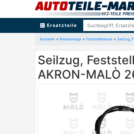
ballot
Ersatzteile
Autoteile
Bremsanlage
Feststellbremse
Seilzug, 
Seilzug, Feststel
AKRON-MALÒ 2