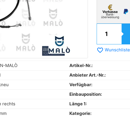
favorite_border
Wunschliste
N-MALÒ
Artikel-Nr.:
1
Anbieter Art.-Nr.:
kneu
Verfügbar:
Einbauposition:
n rechts
Länge 1:
 mm
Kategorie: