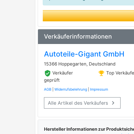
Verkäuferinformationen
Autoteile-Gigant GmbH
15366 Hoppegarten, Deutschland
verified_user
emoji_events
Verkäufer
Top Verkäufe
geprüft
AGB
|
Widerrufsbelehrung
|
Impressum
keyboard_arrow_right
Alle Artikel des Verkäufers
Hersteller Informationen zur Produktsich