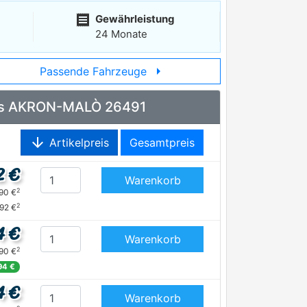
receipt
Gewährleistung
24 Monate
arrow_right
Passende Fahrzeuge
echts AKRON-MALÒ 26491
arrow_downward
Artikelpreis
Gesamtpreis
2 €
Warenkorb
2
,90 €
2
,92 €
4 €
Warenkorb
2
,90 €
94 €
4 €
Warenkorb