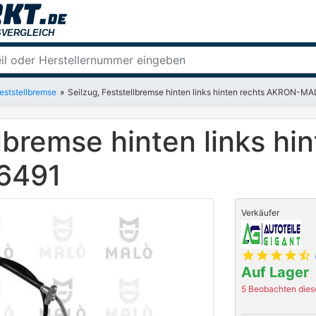
Feststellbremse
Seilzug, Feststellbremse hinten links hinten rechts AKRON-M
lbremse hinten links hi
6491
Verkäufer
star
star
star
star
star_half
Auf Lager
5 Beobachten diese