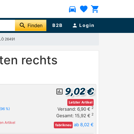
directions_car
favorite
shopping_cart
search
Finden
B2B
person
Login
ALÒ 26491
nten rechts
9,02 €
insert_chart_outlined
Letzter Artikel
2
Versand: 6,90 €
(96 %)
2
Gesamt: 15,92 €
n Artikel
ab 8,02 €
fabrikneu