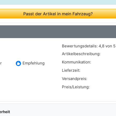
Passt der Artikel in mein Fahrzeug?
Bewertungsdetails:
4,8 von 5
Artikelbeschreibung:
Kommunikation:
recommend
r
Empfehlung
Lieferzeit:
Versandpreis:
Preis/Leistung:
erheit