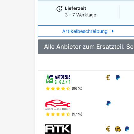
more_time
Lieferzeit
3 - 7 Werktage
arrow_right
Artikelbeschreibung
Alle Anbieter zum Ersatzteil: 
star
star
star
star
star_half
(96 %)
star
star
star
star
star_half
(97 %)