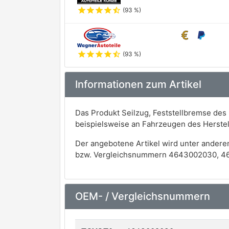
star
star
star
star
star_half
(93 %)
star
star
star
star
star_half
(93 %)
Informationen zum Artikel
Das Produkt Seilzug, Feststellbremse de
beispielsweise an Fahrzeugen des Herst
Der angebotene Artikel wird unter andere
bzw. Vergleichsnummern 4643002030, 46
OEM- / Vergleichsnummern