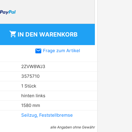
shopping_cart
IN DEN
WARENKORB
email
Frage zum Artikel
2ZVW8WJ3
3575710
1 Stück
hinten links
1580 mm
Seilzug, Feststellbremse
alle Angaben ohne Gewähr