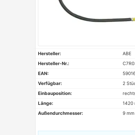
Hersteller:
ABE
Hersteller-Nr.:
C7R0
EAN:
5901
Verfügbar:
2 Stü
Einbauposition:
recht
Länge:
1420
Außendurchmesser:
9 mm