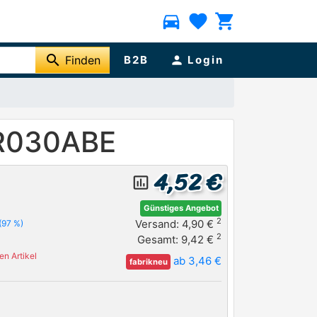
directions_car
favorite
shopping_cart
search
Finden
B2B
person
Login
7R030ABE
4,52 €
insert_chart_outlined
Günstiges Angebot
2
Versand: 4,90 €
(97 %)
2
Gesamt: 9,42 €
n Artikel
ab 3,46 €
fabrikneu