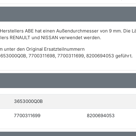
s Herstellers ABE hat einen Außendurchmesser von 9 mm. Die 
ellers RENAULT und NISSAN verwendet werden.
m unter den Original Ersatzteilnummern
653000Q0B, 7700311698, 7700311699, 8200694053 geführt.
3653000Q0B
7700311699
8200694053