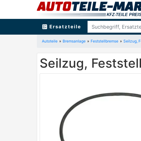
ballot
Ersatzteile
Autoteile
Bremsanlage
Feststellbremse
Seilzug, 
Seilzug, Festst