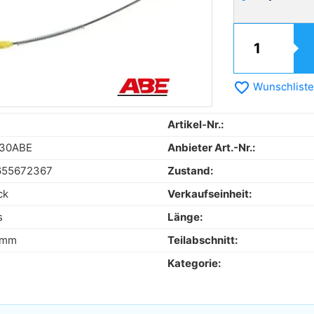
favorite_border
Wunschliste
Artikel-Nr.:
30ABE
Anbieter Art.-Nr.:
655672367
Zustand:
ck
Verkaufseinheit:
s
Länge:
 mm
Teilabschnitt:
Kategorie: