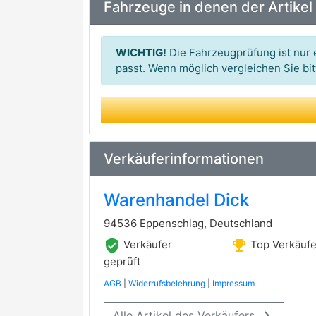
Fahrzeuge in denen der Artikel
WICHTIG!
Die Fahrzeugprüfung ist nur e
passt. Wenn möglich vergleichen Sie b
Verkäuferinformationen
Warenhandel Dick
94536 Eppenschlag, Deutschland
verified_user
emoji_events
Verkäufer
Top Verkäufe
geprüft
AGB
|
Widerrufsbelehrung
|
Impressum
keyboard_arrow_right
Alle Artikel des Verkäufers