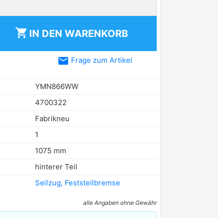
shopping_cart
IN DEN
WARENKORB
email
Frage zum Artikel
YMN866WW
4700322
Fabrikneu
1
1075 mm
hinterer Teil
Seilzug, Feststellbremse
alle Angaben ohne Gewähr