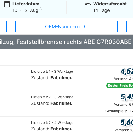
calendar_today
undo
Lieferdatum
Widerrufsrecht
3
10. - 12. Aug.
14 Tage
arrow_right
OEM-Nummern
Seilzug, Feststellbremse rechts ABE C7R030ABE
4,5
Lieferzeit: 1 - 3 Werktage
Zustand:
Fabrikneu
Versand: 4
Bester Preis 9,
5,4
Lieferzeit: 2 - 3 Werktage
Zustand:
Fabrikneu
Versand: 6
Gesamtpreis: 11
5,6
Lieferzeit: 2 - 4 Werktage
Zustand:
Fabrikneu
Versand: 6