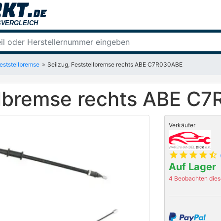
Feststellbremse
Seilzug, Feststellbremse rechts ABE C7R030ABE
ellbremse rechts ABE C
Verkäufer
star
star
star
star
star_half
Auf Lager
4 Beobachten diese