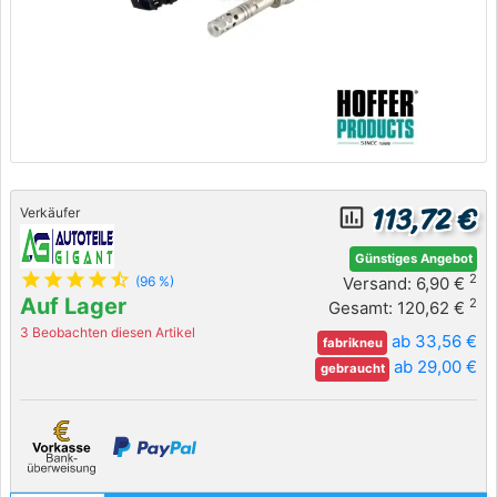
113,72 €
insert_chart_outlined
Verkäufer
Günstiges Angebot
star
star
star
star
star_half
2
Versand: 6,90 €
(96 %)
Auf Lager
2
Gesamt: 120,62 €
3 Beobachten diesen Artikel
ab 33,56 €
fabrikneu
ab 29,00 €
gebraucht