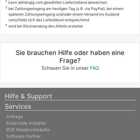
2
kann abhängig vom gewählten Lieferzielland abweichen
2.0 D 4WD
3
bei Zahlungseingang am heutigen Tag (z.B. via PayPal), bei einem
späteren Zahlungseingang und/oder einem Versand ins Ausland
110 / 150
verschiebt sich das Lieferdatum entsprechend
4
10/2006 - heute
wird bei Rücksendung des Altteils erstattet
0035AFX
OPEL
Sie brauchen Hilfe oder haben eine
ANTARA A (L07)
Frage?
2.0 CDTI 4x4
Schauen Sie in unser
FAQ
110 / 150
08/2006 - 12/2011
Hilfe & Support
Services
Anfrage
Ersatzteile Anbieter
B2B Wiederverkäufer
Software Partner