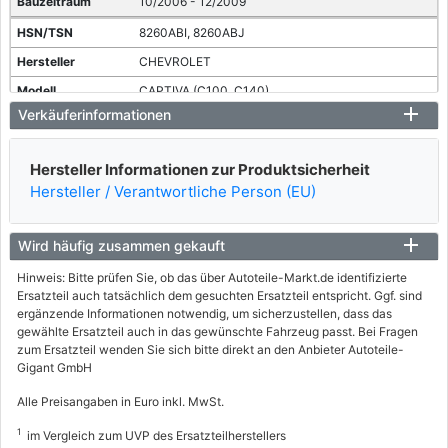
10/2006 - 12/2009
8260ABI, 8260ABJ
CHEVROLET
CAPTIVA (C100, C140)
Verkäuferinformationen
2.0 D
110 / 150
Hersteller Informationen zur Produktsicherheit
08/2007 - heute
Hersteller / Verantwortliche Person (EU)
8260ABF, 8260ABH
CHEVROLET
Wird häufig zusammen gekauft
CAPTIVA (C100, C140)
Hinweis: Bitte prüfen Sie, ob das über Autoteile-Markt.de identifizierte
Ersatzteil auch tatsächlich dem gesuchten Ersatzteil entspricht. Ggf. sind
2.0 D 4WD
ergänzende Informationen notwendig, um sicherzustellen, dass das
93 / 126
gewählte Ersatzteil auch in das gewünschte Fahrzeug passt. Bei Fragen
zum Ersatzteil wenden Sie sich bitte direkt an den Anbieter Autoteile-
10/2006 - 12/2009
Gigant GmbH
8260AAK, 8260AAO
Alle Preisangaben in Euro inkl. MwSt.
CHEVROLET
1
im Vergleich zum UVP des Ersatzteilherstellers
CAPTIVA (C100, C140)