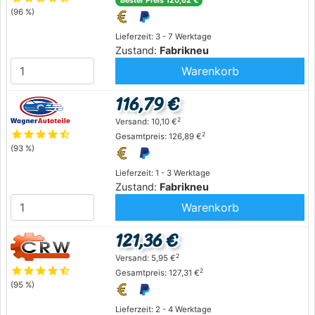
Bester Preis 120,62 €
(96 %)
Lieferzeit: 3 - 7 Werktage
Zustand:
Fabrikneu
Warenkorb
116,79 €
2
Versand: 10,10 €
star
star
star
star
star_half
2
Gesamtpreis: 126,89 €
(93 %)
Lieferzeit: 1 - 3 Werktage
Zustand:
Fabrikneu
Warenkorb
121,36 €
2
Versand: 5,95 €
star
star
star
star
star_half
2
Gesamtpreis: 127,31 €
(95 %)
Lieferzeit: 2 - 4 Werktage