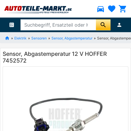
directions_car
favorite
shopping_cart
search
ballot
person
Elektrik
Sensoren
Sensor, Abgastemperatur
Sensor, Abgastempe
Sensor, Abgastemperatur 12 V HOFFER
7452572