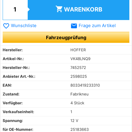
shopping_cart
WARENKORB
favorite_border
email
Wunschliste
Frage zum Artikel
Fahrzeugprüfung
Hersteller:
HOFFER
Artikel-Nr.:
VK48LNQ9
Hersteller-Nr.:
7452572
Anbieter Art.-Nr.:
2598025
EAN:
8033419233310
Zustand:
Fabrikneu
Verfügbar:
4 Stück
Verkaufseinheit:
1
Spannung:
12 V
für OE-Nummer:
25183663