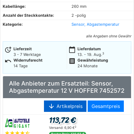
Kabellänge:
260 mm
Anzahl der Steckkontakte:
2 -polig
Kategorie:
Sensor, Abgastemperatur
alle Angaben ohne Gewähr
more_time
calendar_today
Lieferzeit
Lieferdatum
3
3 - 7 Werktage
13. - 19. Aug.
undo
receipt
Widerrufsrecht
Gewährleistung
14 Tage
24 Monate
Alle Anbieter zum Ersatzteil: Sensor,
Abgastemperatur 12 V HOFFER 7452572
arrow_downward
Artikelpreis
Gesamtpreis
113,72 €
2
Versand: 6,90 €
star
star
star
star
star_half