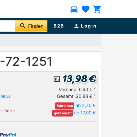
directions_car
favorite
shopping_cart
search
Finden
B2B
person
Login
0-72-1251
13,98 €
insert_chart_outlined
2
Versand: 6,90 €
2
Gesamt: 20,88 €
(96 %)
ab 2,70 €
fabrikneu
n Artikel
ab 17,00 €
gebraucht