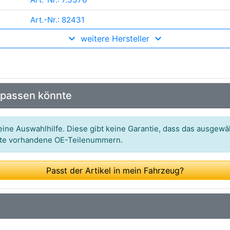
Art.-Nr.: 82431
weitere Hersteller
Art.-Nr.: 175216
Art.-Nr.: 115 175
Art.-Nr.: 0905450
 passen könnte
Art.-Nr.: 8626 29011
Art.-Nr.: 6PT 013 113-291
ine Auswahlhilfe. Diese gibt keine Garantie, dass das ausgewäh
itte vorhandene OE-Teilenummern.
Art.-Nr.: V10-72-1251
Art.-Nr.: 56402
Passt der Artikel in mein Fahrzeug?
Art.-Nr.: at10290
Art.-Nr.: BSP25092
Art.-Nr.: TS10474