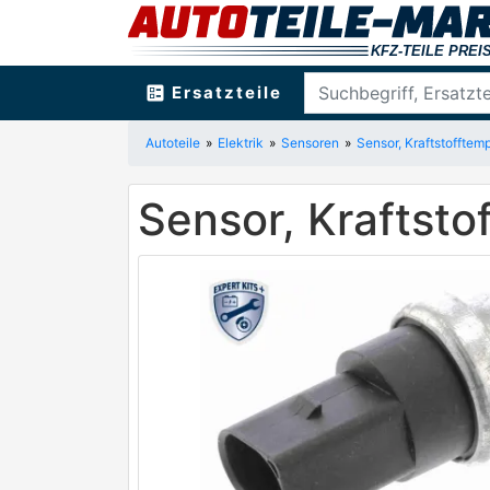
ballot
Ersatzteile
Autoteile
Elektrik
Sensoren
Sensor, Kraftstofftem
Sensor, Kraftst