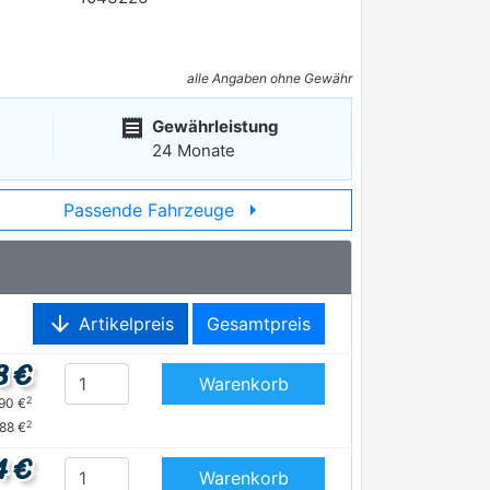
alle Angaben ohne Gewähr
receipt
Gewährleistung
24 Monate
arrow_right
Passende Fahrzeuge
arrow_downward
Artikelpreis
Gesamtpreis
8 €
Warenkorb
2
,90 €
2
,88 €
4 €
Warenkorb