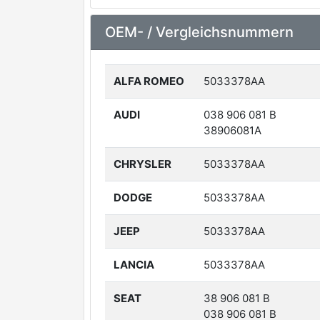
OEM- / Vergleichsnummern
ALFA ROMEO
5033378AA
AUDI
038 906 081 B
38906081A
CHRYSLER
5033378AA
DODGE
5033378AA
JEEP
5033378AA
LANCIA
5033378AA
SEAT
38 906 081 B
038 906 081 B