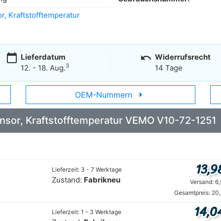
r, Kraftstofftemperatur
calendar_today
undo
Lieferdatum
Widerrufsrecht
3
12. - 18. Aug.
14 Tage
arrow_right
OEM-Nummern
Sensor, Kraftstofftemperatur VEMO V10-72-1251
13,9
Lieferzeit: 3 - 7 Werktage
Zustand:
Fabrikneu
Versand: 6
Gesamtpreis: 20
14,0
Lieferzeit: 1 - 3 Werktage