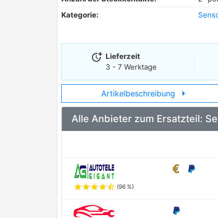
Kategorie:
Senso
more_time
Lieferzeit
3 - 7 Werktage
arrow_right
Artikelbeschreibung
Alle Anbieter zum Ersatzteil: 
star
star
star
star
star_half
(96 %)