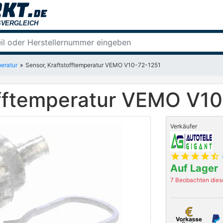
peratur
Sensor, Kraftstofftemperatur VEMO V10-72-1251
offtemperatur VEMO V1
Verkäufer
star
star
star
star
star_half
Auf Lager
7 Beobachten diese