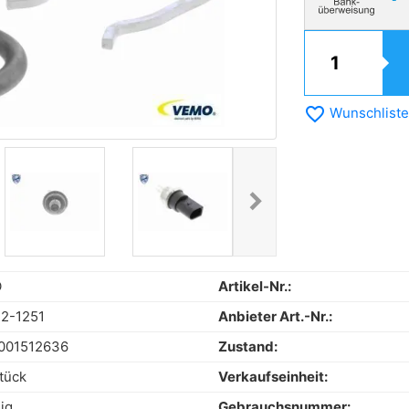
favorite_border
Wunschliste
chevron_right
Next
O
Artikel-Nr.:
2-1251
Anbieter Art.-Nr.:
001512636
Zustand:
tück
Verkaufseinheit:
ig
Gebrauchsnummer: