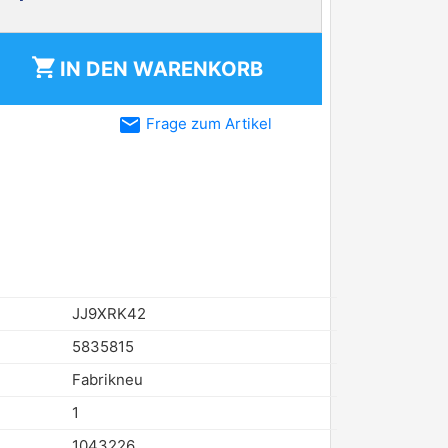
shopping_cart
IN DEN
WARENKORB
email
Frage zum Artikel
JJ9XRK42
5835815
Fabrikneu
1
1043226