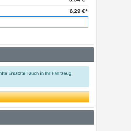
6,29 €*
6,65 €*
7,66 €*
10,02 €*
10,55 €*
12,23 €*
lte Ersatzteil auch in Ihr Fahrzeug
13,98 €*
17,79 €*
26,66 €*