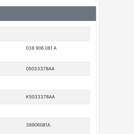
038 906 081 A
05033378AA
K5033378AA
38906081A