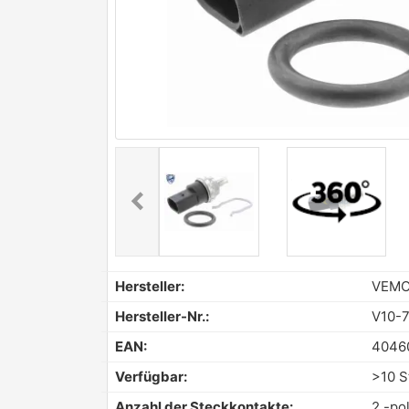
chevron_left
Previous
Hersteller:
VEM
Hersteller-Nr.:
V10-7
EAN:
4046
Verfügbar:
>10 S
Anzahl der Steckkontakte:
2 -pol