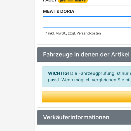
premium Marke
MEAT & DORIA
FEBI BILSTEIN
premium Marke
* inkl. MwSt., zzgl. Versandkosten
TOPRAN
METZGER AUTOTEILE
Fahrzeuge in denen der Artikel
TRISCAN
premium Marke
HELLA
premium Marke
WICHTIG!
Die Fahrzeugprüfung ist nur e
VEMO
passt. Wenn möglich vergleichen Sie b
premium Marke
AIC
at autoteile germany
BUGIAD
Verkäuferinformationen
DELPHI