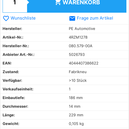
shopping_cart
WARENKORB
favorite_border
email
Wunschliste
Frage zum Artikel
Hersteller:
PE Automotive
Artikel-Nr.:
4RZM1278
Hersteller-Nr.:
080.579-00A
Anbieter Art.-Nr.:
5026793
EAN:
4044407386622
Zustand:
Fabrikneu
Verfügbar:
>10 Stück
Verkaufseinheit:
1
Einbautiefe:
186 mm
Durchmesser:
14 mm
Länge:
229 mm
Gewicht:
0,105 kg