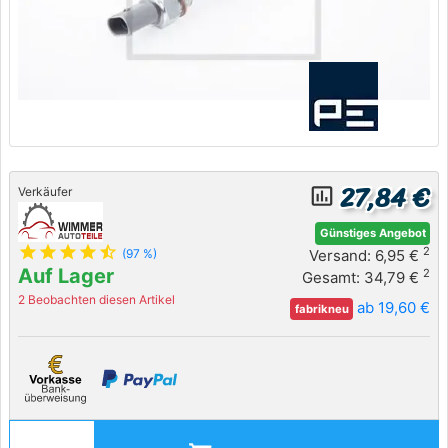
27,84 €
insert_chart_outlined
Verkäufer
Günstiges Angebot
star
star
star
star
star_half
2
Versand: 6,95 €
(97 %)
Auf Lager
2
Gesamt: 34,79 €
2 Beobachten diesen Artikel
ab 19,60 €
fabrikneu