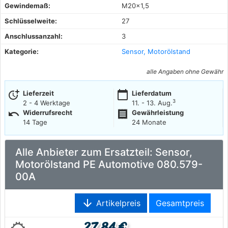
Gewindemaß:
M20x1,5
Schlüsselweite:
27
Anschlussanzahl:
3
Kategorie:
Sensor, Motorölstand
alle Angaben ohne Gewähr
more_time
calendar_today
Lieferzeit
Lieferdatum
3
2 - 4 Werktage
11. - 13. Aug.
undo
receipt
Widerrufsrecht
Gewährleistung
14 Tage
24 Monate
Alle Anbieter zum Ersatzteil: Sensor,
Motorölstand PE Automotive 080.579-
00A
arrow_downward
Artikelpreis
Gesamtpreis
27,84 €