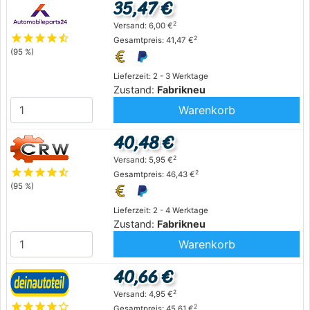
35,47 €
2
Versand: 6,00 €
star
star
star
star
star_half
2
Gesamtpreis: 41,47 €
(95 %)
Lieferzeit: 2 - 3 Werktage
Zustand:
Fabrikneu
Warenkorb
40,48 €
2
Versand: 5,95 €
star
star
star
star
star_half
2
Gesamtpreis: 46,43 €
(95 %)
Lieferzeit: 2 - 4 Werktage
Zustand:
Fabrikneu
Warenkorb
40,66 €
2
Versand: 4,95 €
star
star
star
star
star_outline
2
Gesamtpreis: 45,61 €