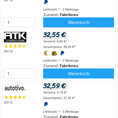
(97 %)
Lieferzeit: 1 - 3 Werktage
Zustand:
Fabrikneu
Warenkorb
32,55 €
2
Versand: 6,90 €
star
star
star
star
star_half
2
Gesamtpreis: 39,45 €
(93 %)
Lieferzeit: 1 - 2 Werktage
Zustand:
Fabrikneu
Warenkorb
32,59 €
2
Versand: 4,79 €
star
star
star
star
star_half
2
Gesamtpreis: 37,38 €
(93 %)
Lieferzeit: 1 - 3 Werktage
Zustand:
Fabrikneu