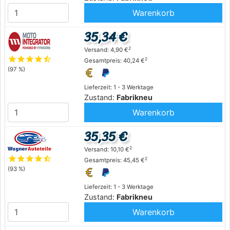
Warenkorb
35,34 €
2
Versand: 4,90 €
star
star
star
star
star_half
2
Gesamtpreis: 40,24 €
(97 %)
Lieferzeit: 1 - 3 Werktage
Zustand:
Fabrikneu
Warenkorb
35,35 €
2
Versand: 10,10 €
star
star
star
star
star_half
2
Gesamtpreis: 45,45 €
(93 %)
Lieferzeit: 1 - 3 Werktage
Zustand:
Fabrikneu
Warenkorb