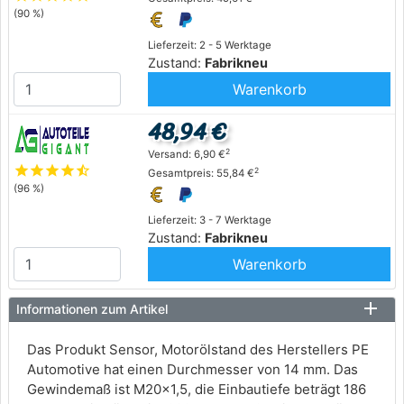
(90 %)
Lieferzeit: 2 - 5 Werktage
Zustand:
Fabrikneu
Warenkorb
48,94 €
2
Versand: 6,90 €
star
star
star
star
star_half
2
Gesamtpreis: 55,84 €
(96 %)
Lieferzeit: 3 - 7 Werktage
Zustand:
Fabrikneu
Warenkorb
Informationen zum Artikel
Das Produkt Sensor, Motorölstand des Herstellers PE
Automotive hat einen Durchmesser von 14 mm. Das
Gewindemaß ist M20x1,5, die Einbautiefe beträgt 186