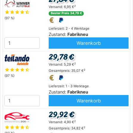
2
Versand: 6,95 €
star
star
star
star
star_half
Bester Preis 34,79 €
(97 %)
Lieferzeit: 2 - 4 Werktage
Zustand:
Fabrikneu
Warenkorb
29,78 €
2
Versand: 5,29 €
star
star
star
star
star_half
2
Gesamtpreis: 35,07 €
(97 %)
Lieferzeit: 1 - 3 Werktage
Zustand:
Fabrikneu
Warenkorb
29,92 €
2
Versand: 4,90 €
star
star
star
star
star_half
2
Gesamtpreis: 34,82 €