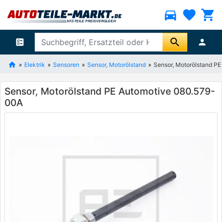
directions_car
favorite
shopping_cart
search
ballot
person
Elektrik
Sensoren
Sensor, Motorölstand
Sensor, Motorölstand P
Sensor, Motorölstand PE Automotive 080.579-
00A