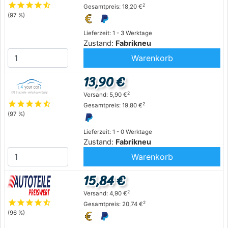
star
star
star
star
star_half
2
Gesamtpreis: 18,20 €
(97 %)
Lieferzeit: 1 - 3 Werktage
Zustand:
Fabrikneu
Warenkorb
13,90 €
2
Versand: 5,90 €
star
star
star
star
star_half
2
Gesamtpreis: 19,80 €
(97 %)
Lieferzeit: 1 - 0 Werktage
Zustand:
Fabrikneu
Warenkorb
15,84 €
2
Versand: 4,90 €
star
star
star
star
star_half
2
Gesamtpreis: 20,74 €
(96 %)