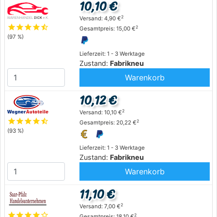
10,10 €
2
Versand: 4,90 €
star
star
star
star
star_half
2
Gesamtpreis: 15,00 €
(97 %)
Lieferzeit: 1 - 3 Werktage
Zustand:
Fabrikneu
Warenkorb
10,12 €
2
Versand: 10,10 €
star
star
star
star
star_half
2
Gesamtpreis: 20,22 €
(93 %)
Lieferzeit: 1 - 3 Werktage
Zustand:
Fabrikneu
Warenkorb
11,10 €
2
Versand: 7,00 €
star
star
star
star
star_outline
2
Gesamtpreis: 18,10 €