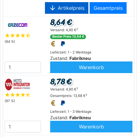
arrow_downward
Artikelpreis
Gesamtpreis
8,64 €
2
Versand: 4,90 €
star
star
star
star
star_half
Bester Preis 13,54 €
(94 %)
Lieferzeit: 1 - 2 Werktage
Zustand:
Fabrikneu
Warenkorb
8,78 €
2
Versand: 4,90 €
star
star
star
star
star_half
2
Gesamtpreis: 13,68 €
(97 %)
Lieferzeit: 1 - 3 Werktage
Zustand:
Fabrikneu
Warenkorb