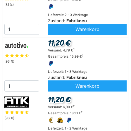
(81 %)
Lieferzeit: 2 - 3 Werktage
Zustand:
Fabrikneu
Warenkorb
11,20 €
2
Versand: 4,79 €
star
star
star
star
star_half
2
Gesamtpreis: 15,99 €
(93 %)
Lieferzeit: 1 - 3 Werktage
Zustand:
Fabrikneu
Warenkorb
11,20 €
2
Versand: 6,90 €
star
star
star
star
star_half
2
Gesamtpreis: 18,10 €
(93 %)
Lieferzeit: 1 - 2 Werktage