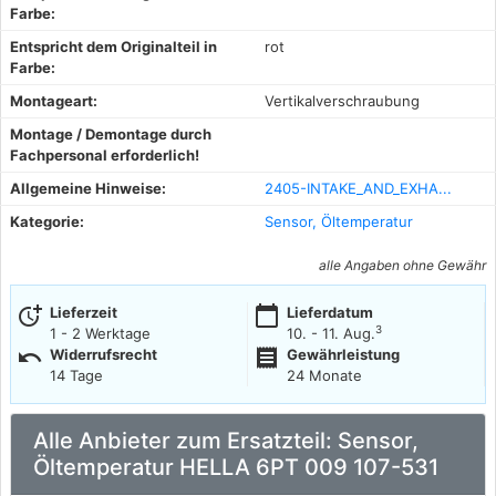
Farbe:
Entspricht dem Originalteil in
rot
Farbe:
Montageart:
Vertikalverschraubung
Montage / Demontage durch
Fachpersonal erforderlich!
Allgemeine Hinweise:
2405-INTAKE_AND_EXHA...
Kategorie:
Sensor, Öltemperatur
alle Angaben ohne Gewähr
more_time
calendar_today
Lieferzeit
Lieferdatum
3
1 - 2 Werktage
10. - 11. Aug.
undo
receipt
Widerrufsrecht
Gewährleistung
14 Tage
24 Monate
Alle Anbieter zum Ersatzteil: Sensor,
Öltemperatur HELLA 6PT 009 107-531