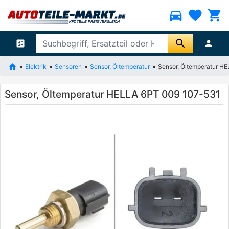
directions_car
favorite
shopping_cart
search
ballot
person
Elektrik
Sensoren
Sensor, Öltemperatur
Sensor, Öltemperatur H
Sensor, Öltemperatur HELLA 6PT 009 107-531