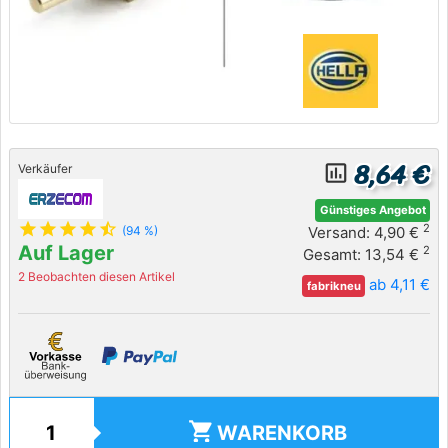
8,64 €
insert_chart_outlined
Verkäufer
Günstiges Angebot
star
star
star
star
star_half
2
Versand: 4,90 €
(94 %)
Auf Lager
2
Gesamt: 13,54 €
2 Beobachten diesen Artikel
ab 4,11 €
fabrikneu
shopping_cart
WARENKORB