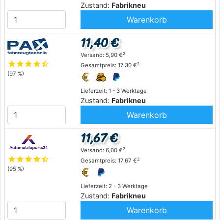
Zustand:
Fabrikneu
Warenkorb
11,40 €
2
Versand: 5,90 €
star
star
star
star
star_half
2
Gesamtpreis: 17,30 €
(97 %)
Lieferzeit: 1 - 3 Werktage
Zustand:
Fabrikneu
Warenkorb
11,67 €
2
Versand: 6,00 €
star
star
star
star
star_half
2
Gesamtpreis: 17,67 €
(95 %)
Lieferzeit: 2 - 3 Werktage
Zustand:
Fabrikneu
Warenkorb