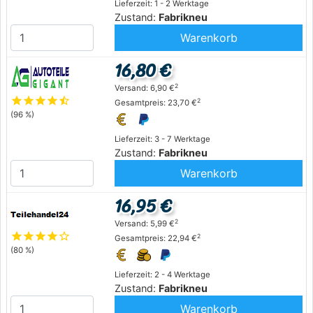
Lieferzeit: 1 - 2 Werktage
Zustand:
Fabrikneu
Warenkorb
16,80 €
2
Versand: 6,90 €
star
star
star
star
star_half
2
Gesamtpreis: 23,70 €
(96 %)
Lieferzeit: 3 - 7 Werktage
Zustand:
Fabrikneu
Warenkorb
16,95 €
2
Versand: 5,99 €
star
star
star
star
star_outline
2
Gesamtpreis: 22,94 €
(80 %)
Lieferzeit: 2 - 4 Werktage
Zustand:
Fabrikneu
Warenkorb