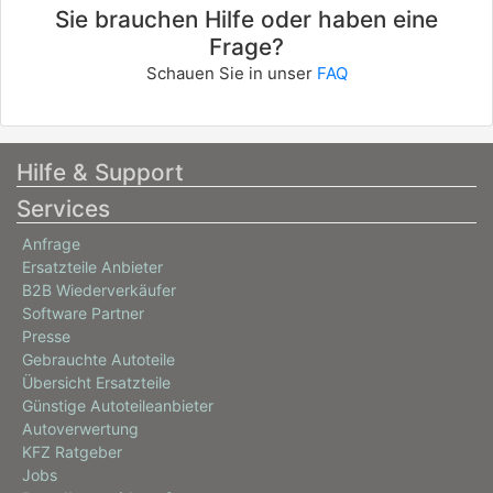
Sie brauchen Hilfe oder haben eine
Frage?
Schauen Sie in unser
FAQ
Hilfe & Support
Services
Anfrage
Ersatzteile Anbieter
B2B Wiederverkäufer
Software Partner
Presse
Gebrauchte Autoteile
Übersicht Ersatzteile
Günstige Autoteileanbieter
Autoverwertung
KFZ Ratgeber
Jobs