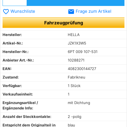
favorite_border
email
Wunschliste
Frage zum Artikel
Fahrzeugprüfung
Hersteller:
HELLA
Artikel-Nr.:
JZK1X3W5
Hersteller-Nr.:
6PT 009 107-531
Anbieter Art.-Nr.:
10288271
EAN:
4082300144727
Zustand:
Fabrikneu
Verfügbar:
1 Stück
Verkaufseinheit:
1
Ergänzungsartikel /
mit Dichtung
Ergänzende Info:
Anzahl der Steckkontakte:
2 -polig
Entspricht dem Originalteil in
blau