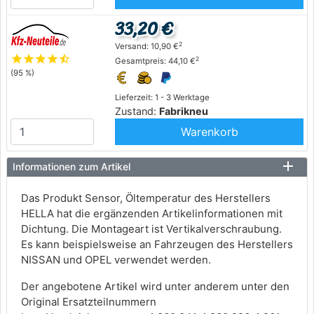
33,20 €
2
Versand: 10,90 €
star
star
star
star
star_half
2
Gesamtpreis: 44,10 €
(95 %)
Lieferzeit: 1 - 3 Werktage
Zustand:
Fabrikneu
Warenkorb
Informationen zum Artikel
Das Produkt Sensor, Öltemperatur des Herstellers
HELLA hat die ergänzenden Artikelinformationen mit
Dichtung. Die Montageart ist Vertikalverschraubung.
Es kann beispielsweise an Fahrzeugen des Herstellers
NISSAN und OPEL verwendet werden.
Der angebotene Artikel wird unter anderem unter den
Original Ersatzteilnummern