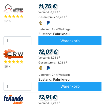
11,75 €
2
Versand: 6,95 €
star
star
star
star
star_half
2
Gesamtpreis: 18,70 €
(97 %)
Lieferzeit: 2 - 4 Werktage
Zustand:
Fabrikneu
Warenkorb
12,07 €
2
Versand: 5,95 €
star
star
star
star
star_half
2
Gesamtpreis: 18,02 €
(95 %)
Lieferzeit: 2 - 4 Werktage
Zustand:
Fabrikneu
Warenkorb
12,91 €
2
Versand: 5,29 €