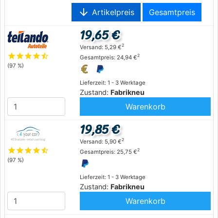
arrow_downward
Artikelpreis
Gesamtpreis
19,65 €
2
Versand: 5,29 €
star
star
star
star
star_half
2
Gesamtpreis: 24,94 €
(97 %)
Lieferzeit: 1 - 3 Werktage
Zustand:
Fabrikneu
Warenkorb
19,85 €
2
Versand: 5,90 €
star
star
star
star
star_half
2
Gesamtpreis: 25,75 €
(97 %)
Lieferzeit: 1 - 3 Werktage
Zustand:
Fabrikneu
Warenkorb