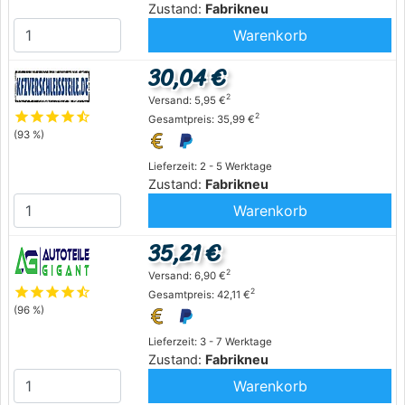
Zustand:
Fabrikneu
Warenkorb
30,04 €
2
Versand: 5,95 €
star
star
star
star
star_half
2
Gesamtpreis: 35,99 €
(93 %)
Lieferzeit: 2 - 5 Werktage
Zustand:
Fabrikneu
Warenkorb
35,21 €
2
Versand: 6,90 €
star
star
star
star
star_half
2
Gesamtpreis: 42,11 €
(96 %)
Lieferzeit: 3 - 7 Werktage
Zustand:
Fabrikneu
Warenkorb