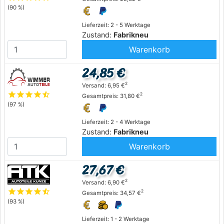
(90 %)
Lieferzeit: 2 - 5 Werktage
Zustand:
Fabrikneu
Warenkorb
24,85 €
2
Versand: 6,95 €
star
star
star
star
star_half
2
Gesamtpreis: 31,80 €
(97 %)
Lieferzeit: 2 - 4 Werktage
Zustand:
Fabrikneu
Warenkorb
27,67 €
2
Versand: 6,90 €
star
star
star
star
star_half
2
Gesamtpreis: 34,57 €
(93 %)
Lieferzeit: 1 - 2 Werktage