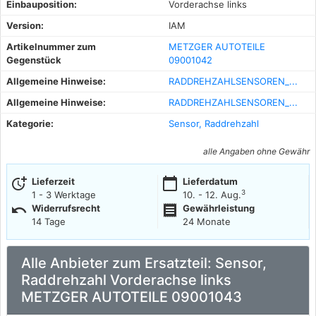
Einbauposition:
Vorderachse links
Version:
IAM
Artikelnummer zum
METZGER AUTOTEILE
Gegenstück
09001042
Allgemeine Hinweise:
RADDREHZAHLSENSOREN_...
Allgemeine Hinweise:
RADDREHZAHLSENSOREN_...
Kategorie:
Sensor, Raddrehzahl
alle Angaben ohne Gewähr
more_time
calendar_today
Lieferzeit
Lieferdatum
3
1 - 3 Werktage
10. - 12. Aug.
undo
receipt
Widerrufsrecht
Gewährleistung
14 Tage
24 Monate
Alle Anbieter zum Ersatzteil: Sensor,
Raddrehzahl Vorderachse links
METZGER AUTOTEILE 09001043