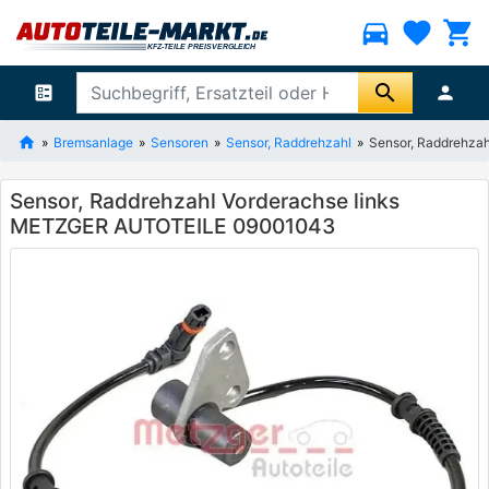
directions_car
favorite
shopping_cart
search
ballot
person
Bremsanlage
Sensoren
Sensor, Raddrehzahl
Sensor, Raddrehza
Sensor, Raddrehzahl Vorderachse links
METZGER AUTOTEILE 09001043