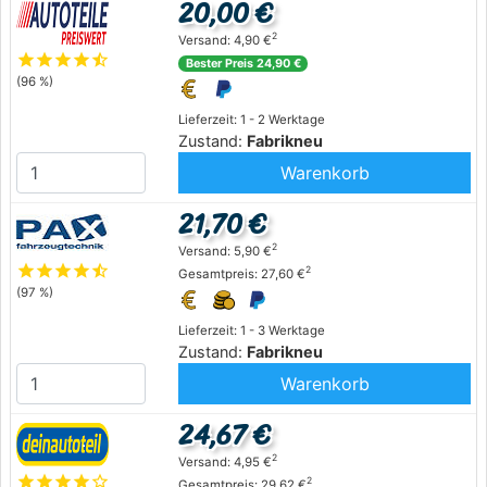
20,00 €
2
Versand: 4,90 €
star
star
star
star
star_half
Bester Preis 24,90 €
(96 %)
Lieferzeit: 1 - 2 Werktage
Zustand:
Fabrikneu
Warenkorb
21,70 €
2
Versand: 5,90 €
star
star
star
star
star_half
2
Gesamtpreis: 27,60 €
(97 %)
Lieferzeit: 1 - 3 Werktage
Zustand:
Fabrikneu
Warenkorb
24,67 €
2
Versand: 4,95 €
star
star
star
star
star_outline
2
Gesamtpreis: 29,62 €