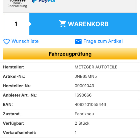
shopping_cart
WARENKORB
favorite_border
email
Wunschliste
Frage zum Artikel
Fahrzeugprüfung
Hersteller:
METZGER AUTOTEILE
Artikel-Nr.:
JNE65MN5
Hersteller-Nr.:
09001043
Anbieter Art.-Nr.:
1690666
EAN:
4062101055446
Zustand:
Fabrikneu
Verfügbar:
2 Stück
Verkaufseinheit:
1