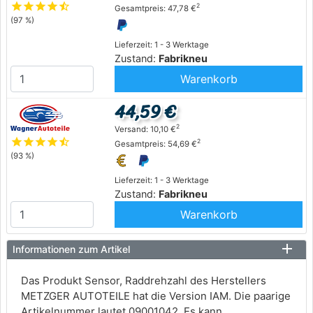
star
star
star
star
star_half
2
Gesamtpreis: 47,78 €
(97 %)
Lieferzeit: 1 - 3 Werktage
Zustand:
Fabrikneu
Warenkorb
44,59 €
2
Versand: 10,10 €
star
star
star
star
star_half
2
Gesamtpreis: 54,69 €
(93 %)
Lieferzeit: 1 - 3 Werktage
Zustand:
Fabrikneu
Warenkorb
Informationen zum Artikel
Das Produkt Sensor, Raddrehzahl des Herstellers
METZGER AUTOTEILE hat die Version IAM. Die paarige
Artikelnummer lautet 09001042. Es kann