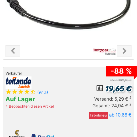
chevron_left
chevron_right
Previous
Next
-88 %
Verkäufer
UVP: 162,10 €
19,65 €
insert_chart_outlined
star
star
star
star
star_half
(97 %)
Auf Lager
2
Versand: 5,29 €
2
Gesamt: 24,94 €
4 Beobachten diesen Artikel
ab 10,66 €
fabrikneu