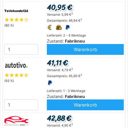
40,95 €
2
Versand: 5,99 €
star
star
star
star
star_outline
2
Gesamtpreis: 46,94 €
(80 %)
Lieferzeit: 2 - 4 Werktage
Zustand:
Fabrikneu
Warenkorb
41,11 €
2
Versand: 4,79 €
star
star
star
star
star_half
2
Gesamtpreis: 45,90 €
(93 %)
Lieferzeit: 1 - 3 Werktage
Zustand:
Fabrikneu
Warenkorb
42,88 €
2
Versand: 4,90 €