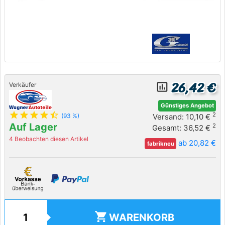
26,42 €
insert_chart_outlined
Verkäufer
Günstiges Angebot
star
star
star
star
star_half
2
Versand: 10,10 €
(93 %)
Auf Lager
2
Gesamt: 36,52 €
4 Beobachten diesen Artikel
ab 20,82 €
fabrikneu
shopping_cart
WARENKORB