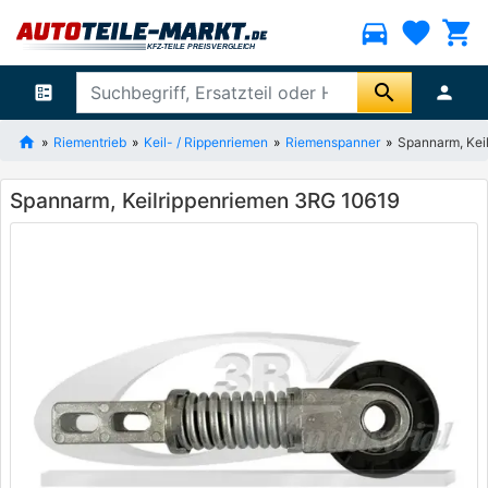
directions_car
favorite
shopping_cart
search
ballot
person
Riementrieb
Keil- / Rippenriemen
Riemenspanner
Spannarm, Kei
Spannarm, Keilrippenriemen 3RG 10619