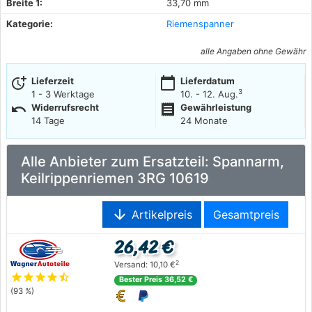
Breite 1:
33,70 mm
Kategorie:
Riemenspanner
alle Angaben ohne Gewähr
more_time
calendar_today
Lieferzeit
Lieferdatum
3
1 - 3 Werktage
10. - 12. Aug.
undo
receipt
Widerrufsrecht
Gewährleistung
14 Tage
24 Monate
Alle Anbieter zum Ersatzteil: Spannarm,
Keilrippenriemen 3RG 10619
arrow_downward
Artikelpreis
Gesamtpreis
26,42 €
2
Versand: 10,10 €
star
star
star
star
star_half
Bester Preis 36,52 €
(93 %)