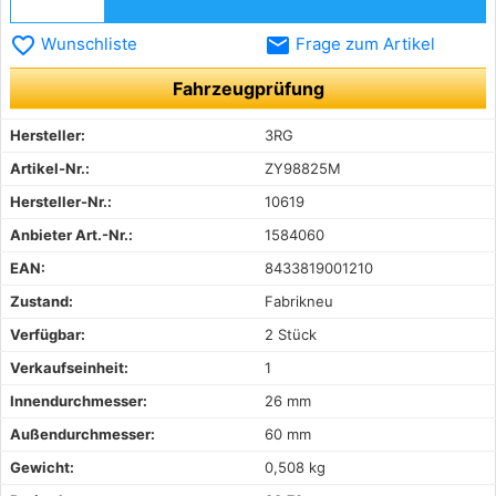
favorite_border
email
Wunschliste
Frage zum Artikel
Fahrzeugprüfung
Hersteller:
3RG
Artikel-Nr.:
ZY98825M
Hersteller-Nr.:
10619
Anbieter Art.-Nr.:
1584060
EAN:
8433819001210
Zustand:
Fabrikneu
Verfügbar:
2 Stück
Verkaufseinheit:
1
Innendurchmesser:
26 mm
Außendurchmesser:
60 mm
Gewicht:
0,508 kg