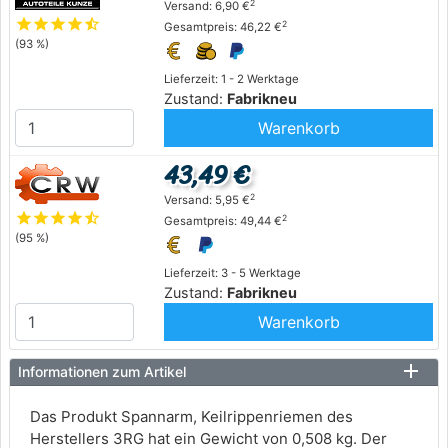
2
Versand: 6,90 €
star
star
star
star
star_half
2
Gesamtpreis: 46,22 €
(93 %)
Lieferzeit: 1 - 2 Werktage
Zustand:
Fabrikneu
Warenkorb
43,49 €
2
Versand: 5,95 €
star
star
star
star
star_half
2
Gesamtpreis: 49,44 €
(95 %)
Lieferzeit: 3 - 5 Werktage
Zustand:
Fabrikneu
Warenkorb
Informationen zum Artikel
Das Produkt Spannarm, Keilrippenriemen des
Herstellers 3RG hat ein Gewicht von 0,508 kg. Der