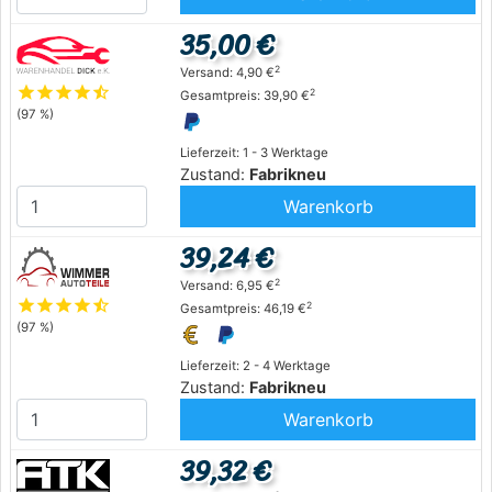
35,00 €
2
Versand: 4,90 €
star
star
star
star
star_half
2
Gesamtpreis: 39,90 €
(97 %)
Lieferzeit: 1 - 3 Werktage
Zustand:
Fabrikneu
Warenkorb
39,24 €
2
Versand: 6,95 €
star
star
star
star
star_half
2
Gesamtpreis: 46,19 €
(97 %)
Lieferzeit: 2 - 4 Werktage
Zustand:
Fabrikneu
Warenkorb
39,32 €