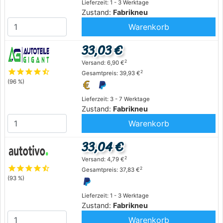
Lieferzeit: 1 - 3 Werktage
Zustand:
Fabrikneu
Warenkorb
33,03 €
2
Versand: 6,90 €
star
star
star
star
star_half
2
Gesamtpreis: 39,93 €
(96 %)
Lieferzeit: 3 - 7 Werktage
Zustand:
Fabrikneu
Warenkorb
33,04 €
2
Versand: 4,79 €
star
star
star
star
star_half
2
Gesamtpreis: 37,83 €
(93 %)
Lieferzeit: 1 - 3 Werktage
Zustand:
Fabrikneu
Warenkorb