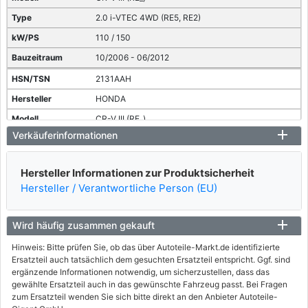
2.0 i-VTEC 4WD (RE5, RE2)
110 / 150
10/2006 - 06/2012
2131AAH
HONDA
CR-V III (RE_)
Verkäuferinformationen
2.2 i-CTDi 4WD (RE6)
103 / 140
Hersteller Informationen zur Produktsicherheit
01/2007 - heute
Hersteller / Verantwortliche Person (EU)
Wird häufig zusammen gekauft
Hinweis: Bitte prüfen Sie, ob das über Autoteile-Markt.de identifizierte
Ersatzteil auch tatsächlich dem gesuchten Ersatzteil entspricht. Ggf. sind
ergänzende Informationen notwendig, um sicherzustellen, dass das
gewählte Ersatzteil auch in das gewünschte Fahrzeug passt. Bei Fragen
zum Ersatzteil wenden Sie sich bitte direkt an den Anbieter Autoteile-