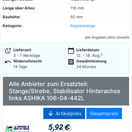
Länge über Alles:
116 mm
Bauhöhe:
60 mm
Kategorie:
Koppelstange
alle Angaben ohne Gewähr
more_time
calendar_today
Lieferzeit
Lieferdatum
3
3 - 7 Werktage
12. - 18. Aug.
undo
receipt
Widerrufsrecht
Gewährleistung
14 Tage
24 Monate
Alle Anbieter zum Ersatzteil:
Stange/Strebe, Stabilisator Hinterachse
links ASHIKA 106-04-442L
arrow_downward
Artikelpreis
Gesamtpreis
5,92 €