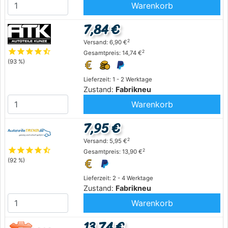
Warenkorb
7,84 €
2
Versand: 6,90 €
star
star
star
star
star_half
2
Gesamtpreis: 14,74 €
(93 %)
Lieferzeit: 1 - 2 Werktage
Zustand:
Fabrikneu
Warenkorb
7,95 €
2
Versand: 5,95 €
star
star
star
star
star_half
2
Gesamtpreis: 13,90 €
(92 %)
Lieferzeit: 2 - 4 Werktage
Zustand:
Fabrikneu
Warenkorb
13,74 €