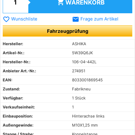
shopping_cart
WARENKORB
favorite_border
email
Wunschliste
Frage zum Artikel
Fahrzeugprüfung
Hersteller:
ASHIKA
Artikel-Nr.:
5W39Q6JK
Hersteller-Nr.:
106-04-442L
Anbieter Art.-Nr.:
274951
EAN:
8033001869545
Zustand:
Fabrikneu
Verfügbar:
1 Stück
Verkaufseinheit:
1
Einbauposition:
Hinterachse links
Außengewinde:
M10X1,25 mm
Stange / Strebe:
Koppelstange