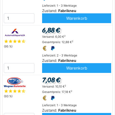
Lieferzeit: 1 - 3 Werktage
Zustand:
Fabrikneu
Warenkorb
6,88 €
2
Versand: 6,00 €
star
star
star
star
star_half
2
Gesamtpreis: 12,88 €
(95 %)
Lieferzeit: 2 - 3 Werktage
Zustand:
Fabrikneu
Warenkorb
7,08 €
2
Versand: 10,10 €
star
star
star
star
star_half
2
Gesamtpreis: 17,18 €
(93 %)
Lieferzeit: 1 - 3 Werktage
Zustand:
Fabrikneu