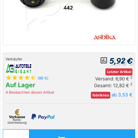
5,92 €
insert_chart_outlined
Verkäufer
Letzter Artikel
star
star
star
star
star_half
2
Versand: 6,90 €
(96 %)
Auf Lager
2
Gesamt: 12,82 €
4 Beobachten diesen Artikel
ab 3,53 €
fabrikneu