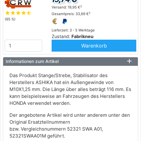
2
Versand: 19,95 €
star
star
star
star
star_half
2
Gesamtpreis: 33,69 €
(95 %)
Lieferzeit: 3 - 5 Werktage
Zustand:
Fabrikneu
Warenkorb
Informationen zum Artikel
Das Produkt Stange/Strebe, Stabilisator des
Herstellers ASHIKA hat ein Außengewinde von
M10X1,25 mm. Die Länge über alles beträgt 116 mm. Es
kann beispielsweise an Fahrzeugen des Herstellers
HONDA verwendet werden.
Der angebotene Artikel wird unter anderem unter den
Original Ersatzteilnummern
bzw. Vergleichsnummern 52321 SWA A01,
52321SWAA01M geführt.