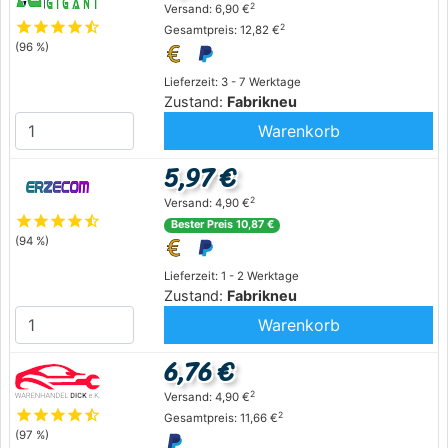
2
Versand: 6,90 €
star
star
star
star
star_half
2
Gesamtpreis: 12,82 €
(96 %)
Lieferzeit: 3 - 7 Werktage
Zustand:
Fabrikneu
Warenkorb
5,97 €
2
Versand: 4,90 €
star
star
star
star
star_half
Bester Preis 10,87 €
(94 %)
Lieferzeit: 1 - 2 Werktage
Zustand:
Fabrikneu
Warenkorb
6,76 €
2
Versand: 4,90 €
star
star
star
star
star_half
2
Gesamtpreis: 11,66 €
(97 %)