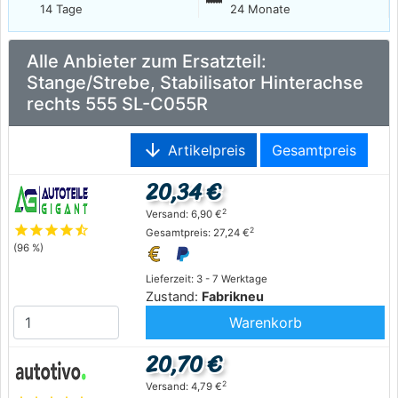
14 Tage
24 Monate
Alle Anbieter zum Ersatzteil:
Stange/Strebe, Stabilisator Hinterachse
rechts 555 SL-C055R
arrow_downward
Artikelpreis
Gesamtpreis
20,34 €
2
Versand: 6,90 €
star
star
star
star
star_half
2
Gesamtpreis: 27,24 €
(96 %)
Lieferzeit: 3 - 7 Werktage
Zustand:
Fabrikneu
Warenkorb
20,70 €
2
Versand: 4,79 €