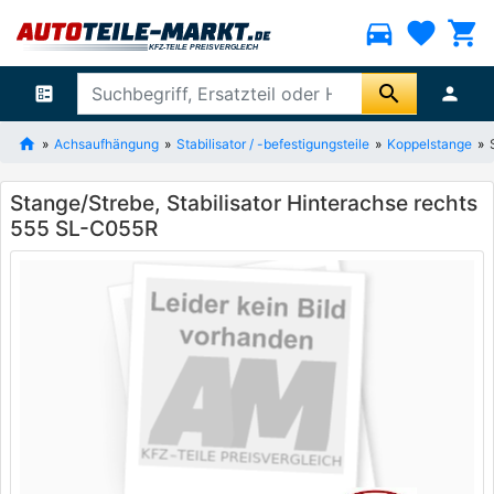
directions_car
favorite
shopping_cart
search
ballot
person
Achsaufhängung
Stabilisator / -befestigungsteile
Koppelstange
Stange/Strebe, Stabilisator Hinterachse rechts
555 SL-C055R