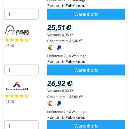
Lieferzeit: 1 - 3 Werktage
Zustand:
Fabrikneu
Warenkorb
25,51 €
2
Versand: 6,95 €
star
star
star
star
star_half
2
Gesamtpreis: 32,46 €
(97 %)
Lieferzeit: 2 - 4 Werktage
Zustand:
Fabrikneu
Warenkorb
26,92 €
2
Versand: 6,00 €
star
star
star
star
star_half
2
Gesamtpreis: 32,92 €
(95 %)
Lieferzeit: 2 - 3 Werktage
Zustand:
Fabrikneu
Warenkorb