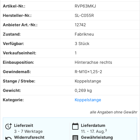
Artikel-Nr.:
RVP63MKJ
Hersteller-Nr.:
SL-C055R
Anbieter Art.-Nr.:
12742
Zustand:
Fabrikneu
Verfügbar:
3 Stück
Verkaufseinheit:
1
Einbauposition:
Hinterachse rechts
Gewindemaß:
R-M10×1,25-2
Stange / Strebe:
Koppelstange
Gewicht:
0,269 kg
Kategorie:
Koppelstange
alle Angaben ohne Gewähr
more_time
calendar_today
Lieferzeit
Lieferdatum
3
3 - 7 Werktage
11. - 17. Aug.
undo
receipt
Widerrufsrecht
Gewährleistung