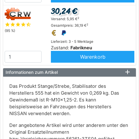
30,24 €
2
Versand: 5,95 €
star
star
star
star
star_half
2
Gesamtpreis: 36,19 €
(95 %)
Lieferzeit: 3 - 5 Werktage
Zustand:
Fabrikneu
Warenkorb
Informationen zum Artikel
Das Produkt Stange/Strebe, Stabilisator des
Herstellers 555 hat ein Gewicht von 0,269 kg. Das
Gewindemaß ist R-M10×1,25-2. Es kann
beispielsweise an Fahrzeugen des Herstellers
NISSAN verwendet werden.
Der angebotene Artikel wird unter anderem unter den
Original Ersatzteilnummern
bzw. Vergleichsnummern 56261-3TS0A geführt.