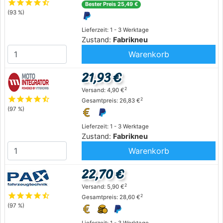
star
star
star
star
star_half
Bester Preis 25,49 €
(93 %)
Lieferzeit: 1 - 3 Werktage
Zustand:
Fabrikneu
Warenkorb
21,93 €
2
Versand: 4,90 €
star
star
star
star
star_half
2
Gesamtpreis: 26,83 €
(97 %)
Lieferzeit: 1 - 3 Werktage
Zustand:
Fabrikneu
Warenkorb
22,70 €
2
Versand: 5,90 €
star
star
star
star
star_half
2
Gesamtpreis: 28,60 €
(97 %)