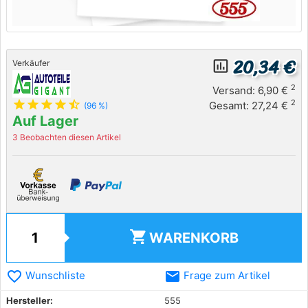
20,34 €
insert_chart_outlined
Verkäufer
2
Versand: 6,90 €
star
star
star
star
star_half
2
Gesamt: 27,24 €
(96 %)
Auf Lager
3 Beobachten diesen Artikel
shopping_cart
WARENKORB
favorite_border
email
Wunschliste
Frage zum Artikel
Hersteller:
555