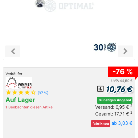
chevron_left
chevron_right
Previous
Next
-76 %
Verkäufer
UVP: 44,50 €
10,76 €
insert_chart_outlined
star
star
star
star
star_half
(97 %)
Auf Lager
Günstiges Angebot
2
Versand: 6,95 €
1 Beobachten diesen Artikel
2
Gesamt: 17,71 €
ab 3,03 €
fabrikneu