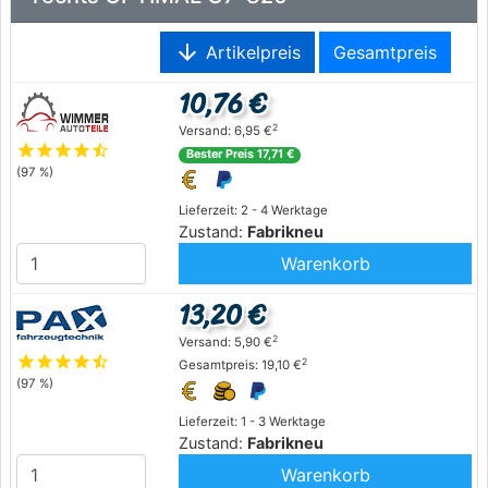
arrow_downward
Artikelpreis
Gesamtpreis
10,76 €
2
Versand: 6,95 €
star
star
star
star
star_half
Bester Preis 17,71 €
(97 %)
Lieferzeit: 2 - 4 Werktage
Zustand:
Fabrikneu
Warenkorb
13,20 €
2
Versand: 5,90 €
star
star
star
star
star_half
2
Gesamtpreis: 19,10 €
(97 %)
Lieferzeit: 1 - 3 Werktage
Zustand:
Fabrikneu
Warenkorb