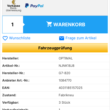
shopping_cart
WARENKORB
favorite_border
email
Wunschliste
Frage zum Artikel
Fahrzeugprüfung
Hersteller:
OPTIMAL
Artikel-Nr.:
NJNK18J8
Hersteller-Nr.:
G7-820
Anbieter Art.-Nr.:
1084770
EAN:
4031185157025
Zustand:
Fabrikneu
Verfügbar:
3 Stück
Verkaufseinheit:
1