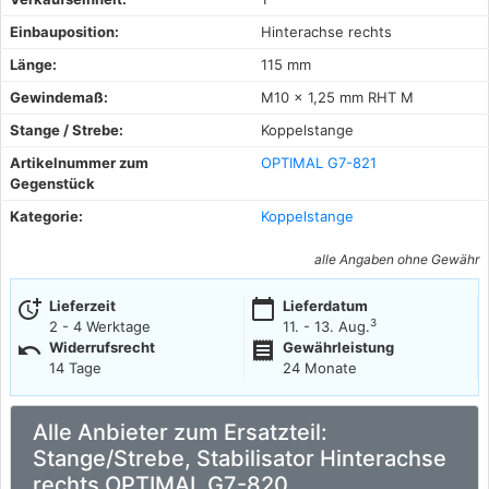
Einbauposition:
Hinterachse rechts
Länge:
115 mm
Gewindemaß:
M10 x 1,25 mm RHT M
Stange / Strebe:
Koppelstange
Artikelnummer zum
OPTIMAL G7-821
Gegenstück
Kategorie:
Koppelstange
alle Angaben ohne Gewähr
more_time
calendar_today
Lieferzeit
Lieferdatum
3
2 - 4 Werktage
11. - 13. Aug.
undo
receipt
Widerrufsrecht
Gewährleistung
14 Tage
24 Monate
Alle Anbieter zum Ersatzteil:
Stange/Strebe, Stabilisator Hinterachse
rechts OPTIMAL G7-820