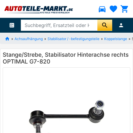
directions_car
favorite
shopping_cart
search
ballot
person
Achsaufhängung
Stabilisator / -befestigungsteile
Koppelstange
Stange/Strebe, Stabilisator Hinterachse rechts
OPTIMAL G7-820