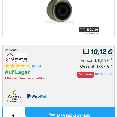
10,12 €
insert_chart_outlined
Verkäufer
2
Versand: 6,95 €
star
star
star
star
star_half
2
Gesamt: 17,07 €
(97 %)
Auf Lager
ab 4,35 €
fabrikneu
1 Beobachten diesen Artikel
shopping_cart
WARENKORB