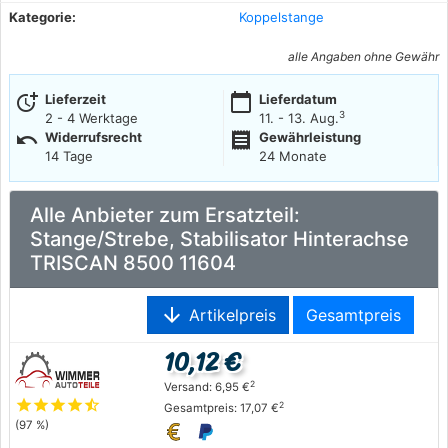
Kategorie:
Koppelstange
alle Angaben ohne Gewähr
more_time
calendar_today
Lieferzeit
Lieferdatum
3
2 - 4 Werktage
11. - 13. Aug.
undo
receipt
Widerrufsrecht
Gewährleistung
14 Tage
24 Monate
Alle Anbieter zum Ersatzteil:
Stange/Strebe, Stabilisator Hinterachse
TRISCAN 8500 11604
arrow_downward
Artikelpreis
Gesamtpreis
10,12 €
2
Versand: 6,95 €
star
star
star
star
star_half
2
Gesamtpreis: 17,07 €
(97 %)