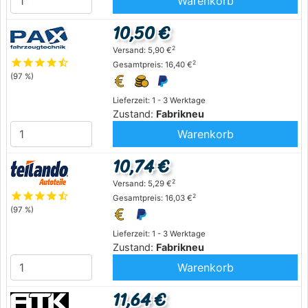
Warenkorb
10,50 €
2
Versand: 5,90 €
star
star
star
star
star_half
2
Gesamtpreis: 16,40 €
(97 %)
Lieferzeit: 1 - 3 Werktage
Zustand:
Fabrikneu
Warenkorb
10,74 €
2
Versand: 5,29 €
star
star
star
star
star_half
2
Gesamtpreis: 16,03 €
(97 %)
Lieferzeit: 1 - 3 Werktage
Zustand:
Fabrikneu
Warenkorb
11,64 €