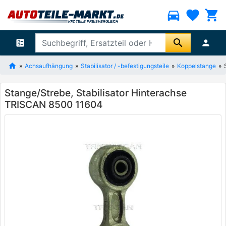
directions_car
favorite
shopping_cart
search
ballot
person
Achsaufhängung
Stabilisator / -befestigungsteile
Koppelstange
Stange/Strebe, Stabilisator Hinterachse
TRISCAN 8500 11604