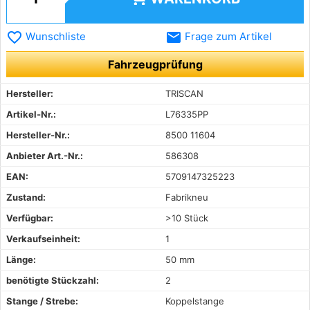
favorite_border
email
Wunschliste
Frage zum Artikel
Fahrzeugprüfung
Hersteller:
TRISCAN
Artikel-Nr.:
L76335PP
Hersteller-Nr.:
8500 11604
Anbieter Art.-Nr.:
586308
EAN:
5709147325223
Zustand:
Fabrikneu
Verfügbar:
>10 Stück
Verkaufseinheit:
1
Länge:
50 mm
benötigte Stückzahl:
2
Stange / Strebe:
Koppelstange