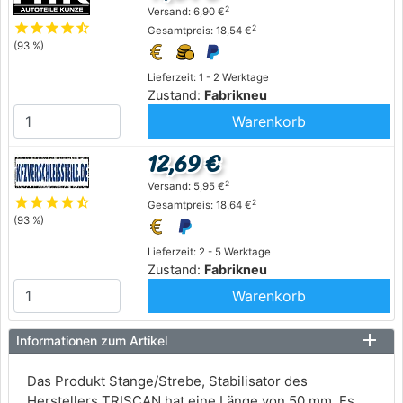
2
Versand: 6,90 €
star
star
star
star
star_half
2
Gesamtpreis: 18,54 €
(93 %)
Lieferzeit: 1 - 2 Werktage
Zustand:
Fabrikneu
Warenkorb
12,69 €
2
Versand: 5,95 €
star
star
star
star
star_half
2
Gesamtpreis: 18,64 €
(93 %)
Lieferzeit: 2 - 5 Werktage
Zustand:
Fabrikneu
Warenkorb
Informationen zum Artikel
Das Produkt Stange/Strebe, Stabilisator des
Herstellers TRISCAN hat eine Länge von 50 mm. Es