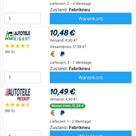
Lieferzeit: 2 - 4 Werktage
Zustand:
Fabrikneu
Warenkorb
10,48 €
2
Versand: 6,90 €
star
star
star
star
star_half
2
Gesamtpreis: 17,38 €
(96 %)
Lieferzeit: 3 - 7 Werktage
Zustand:
Fabrikneu
Warenkorb
10,49 €
2
Versand: 4,90 €
star
star
star
star
star_half
Bester Preis 15,39 €
(96 %)
Lieferzeit: 1 - 2 Werktage
Zustand:
Fabrikneu