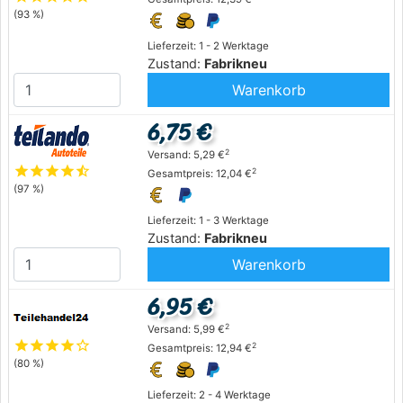
(93 %)
Lieferzeit: 1 - 2 Werktage
Zustand:
Fabrikneu
Warenkorb
6,75 €
2
Versand: 5,29 €
star
star
star
star
star_half
2
Gesamtpreis: 12,04 €
(97 %)
Lieferzeit: 1 - 3 Werktage
Zustand:
Fabrikneu
Warenkorb
6,95 €
2
Versand: 5,99 €
star
star
star
star
star_outline
2
Gesamtpreis: 12,94 €
(80 %)
Lieferzeit: 2 - 4 Werktage