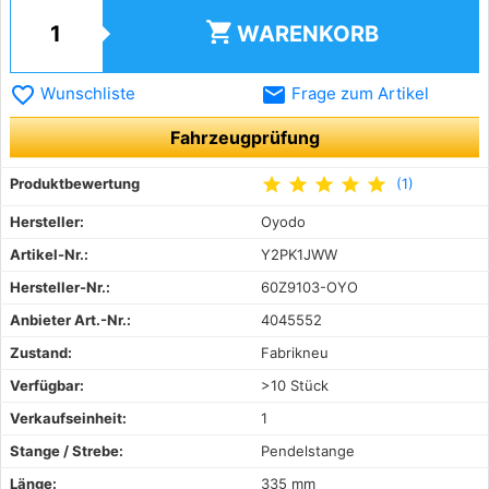
shopping_cart
WARENKORB
favorite_border
email
Wunschliste
Frage zum Artikel
Fahrzeugprüfung
star
star
star
star
star
Produktbewertung
(1)
Hersteller:
Oyodo
Artikel-Nr.:
Y2PK1JWW
Hersteller-Nr.:
60Z9103-OYO
Anbieter Art.-Nr.:
4045552
Zustand:
Fabrikneu
Verfügbar:
>10 Stück
Verkaufseinheit:
1
Stange / Strebe:
Pendelstange
Länge:
335 mm