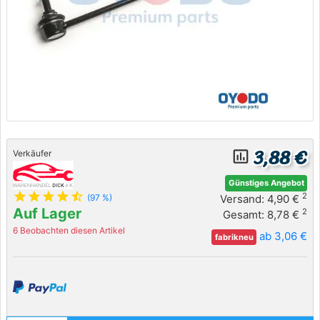
3,88 €
insert_chart_outlined
Verkäufer
Günstiges Angebot
star
star
star
star
star_half
2
Versand: 4,90 €
(97 %)
Auf Lager
2
Gesamt: 8,78 €
6 Beobachten diesen Artikel
ab 3,06 €
fabrikneu