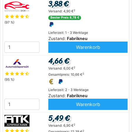
3,88 €
2
Versand: 4,90 €
star
star
star
star
star_half
Bester Preis 8,78 €
(97 %)
Lieferzeit: 1 - 3 Werktage
Zustand:
Fabrikneu
Warenkorb
4,66 €
2
Versand: 6,00 €
star
star
star
star
star_half
2
Gesamtpreis: 10,66 €
(95 %)
Lieferzeit: 2 - 3 Werktage
Zustand:
Fabrikneu
Warenkorb
5,49 €
2
Versand: 6,90 €
star
star
star
star
star_half
2
Gesamtpreis: 12,39 €