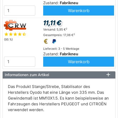
Zustand:
Fabrikneu
Warenkorb
11,11 €
2
Versand: 5,95 €
star
star
star
star
star_half
2
Gesamtpreis: 17,06 €
(95 %)
Lieferzeit: 3 - 5 Werktage
Zustand:
Fabrikneu
Warenkorb
Informationen zum Artikel
Das Produkt Stange/Strebe, Stabilisator des
Herstellers Oyodo hat eine Länge von 335 mm. Das
Gewindemaß ist MM10X1.5. Es kann beispielsweise an
Fahrzeugen des Herstellers PEUGEOT und CITROËN
verwendet werden.