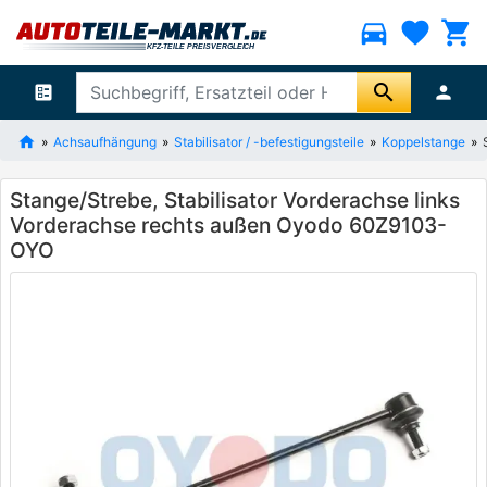
directions_car
favorite
shopping_cart
search
ballot
person
Achsaufhängung
Stabilisator / -befestigungsteile
Koppelstange
Stange/Strebe, Stabilisator Vorderachse links
Vorderachse rechts außen Oyodo 60Z9103-
OYO