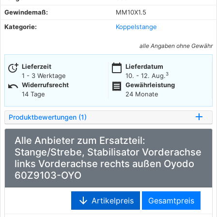
Gewindemaß:
MM10X1.5
Kategorie:
Koppelstange
alle Angaben ohne Gewähr
more_time
calendar_today
Lieferzeit
Lieferdatum
3
1 - 3 Werktage
10. - 12. Aug.
undo
receipt
Widerrufsrecht
Gewährleistung
14 Tage
24 Monate
Produktbewertungen (1)
Alle Anbieter zum Ersatzteil:
Stange/Strebe, Stabilisator Vorderachse
links Vorderachse rechts außen Oyodo
60Z9103-OYO
arrow_downward
Artikelpreis
Gesamtpreis