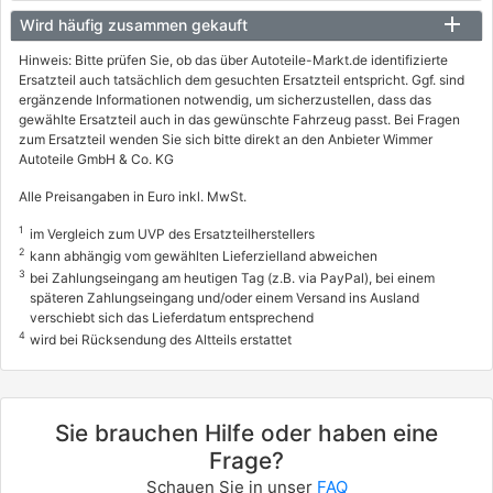
07/2019 - heute
Wird häufig zusammen gekauft
1889AGQ
info
Hinweis: Bitte prüfen Sie, ob das über Autoteile-Markt.de identifizierte
Ersatzteil auch tatsächlich dem gesuchten Ersatzteil entspricht. Ggf. sind
PEUGEOT
ergänzende Informationen notwendig, um sicherzustellen, dass das
gewählte Ersatzteil auch in das gewünschte Fahrzeug passt. Bei Fragen
208 II (UB_, UP_, UW_, UJ_)
zum Ersatzteil wenden Sie sich bitte direkt an den Anbieter Wimmer
Autoteile GmbH & Co. KG
e-208
115 / 156
Alle Preisangaben in Euro inkl. MwSt.
01/2023 - heute
1
im Vergleich zum UVP des Ersatzteilherstellers
2
kann abhängig vom gewählten Lieferzielland abweichen
1889ACH
3
info
bei Zahlungseingang am heutigen Tag (z.B. via PayPal), bei einem
späteren Zahlungseingang und/oder einem Versand ins Ausland
PEUGEOT
verschiebt sich das Lieferdatum entsprechend
4
wird bei Rücksendung des Altteils erstattet
208 II (UB_, UP_, UW_, UJ_)
e-208
100 / 136
Sie brauchen Hilfe oder haben eine
06/2019 - heute
Frage?
Schauen Sie in unser
FAQ