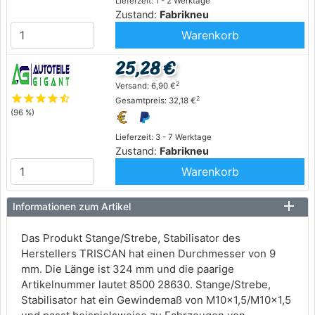
Lieferzeit: 1 - 2 Werktage
Zustand:
Fabrikneu
Warenkorb
25,28 €
2
Versand: 6,90 €
star
star
star
star
star_half
2
Gesamtpreis: 32,18 €
(96 %)
Lieferzeit: 3 - 7 Werktage
Zustand:
Fabrikneu
Warenkorb
Informationen zum Artikel
Das Produkt Stange/Strebe, Stabilisator des
Herstellers TRISCAN hat einen Durchmesser von 9
mm. Die Länge ist 324 mm und die paarige
Artikelnummer lautet 8500 28630. Stange/Strebe,
Stabilisator hat ein Gewindemaß von M10x1,5/M10x1,5