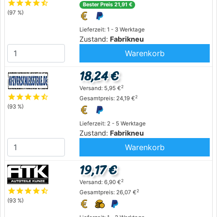
star
star
star
star
star_half
Bester Preis 21,91 €
(97 %)
Lieferzeit: 1 - 3 Werktage
Zustand:
Fabrikneu
Warenkorb
18,24 €
2
Versand: 5,95 €
star
star
star
star
star_half
2
Gesamtpreis: 24,19 €
(93 %)
Lieferzeit: 2 - 5 Werktage
Zustand:
Fabrikneu
Warenkorb
19,17 €
2
Versand: 6,90 €
star
star
star
star
star_half
2
Gesamtpreis: 26,07 €
(93 %)