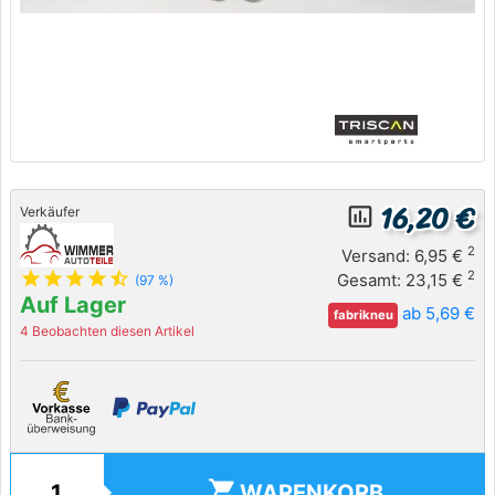
16,20 €
insert_chart_outlined
Verkäufer
2
Versand: 6,95 €
star
star
star
star
star_half
2
Gesamt: 23,15 €
(97 %)
Auf Lager
ab 5,69 €
fabrikneu
4 Beobachten diesen Artikel
shopping_cart
WARENKORB