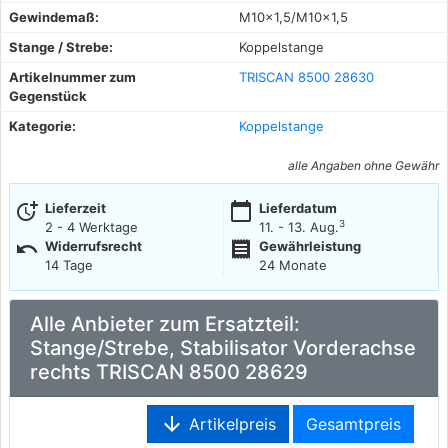
Gewindemaß:
M10x1,5/M10x1,5
Stange / Strebe:
Koppelstange
Artikelnummer zum
TRISCAN 8500 28630
Gegenstück
Kategorie:
Koppelstange
alle Angaben ohne Gewähr
more_time
calendar_today
Lieferzeit
Lieferdatum
3
2 - 4 Werktage
11. - 13. Aug.
undo
receipt
Widerrufsrecht
Gewährleistung
14 Tage
24 Monate
Alle Anbieter zum Ersatzteil:
Stange/Strebe, Stabilisator Vorderachse
rechts TRISCAN 8500 28629
arrow_downward
Artikelpreis
Gesamtpreis