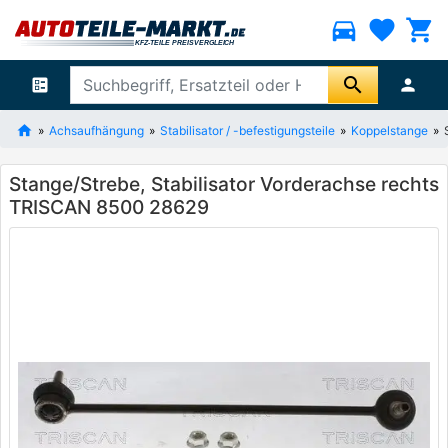
directions_car
favorite
shopping_cart
search
ballot
person
Achsaufhängung
Stabilisator / -befestigungsteile
Koppelstange
Stange/Strebe, Stabilisator Vorderachse rechts
TRISCAN 8500 28629