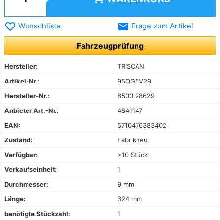
favorite_border
email
Wunschliste
Frage zum Artikel
Fahrzeugprüfung
Hersteller:
TRISCAN
Artikel-Nr.:
95QG5V29
Hersteller-Nr.:
8500 28629
Anbieter Art.-Nr.:
4841147
EAN:
5710476383402
Zustand:
Fabrikneu
Verfügbar:
>10 Stück
Verkaufseinheit:
1
Durchmesser:
9 mm
Länge:
324 mm
benötigte Stückzahl:
1