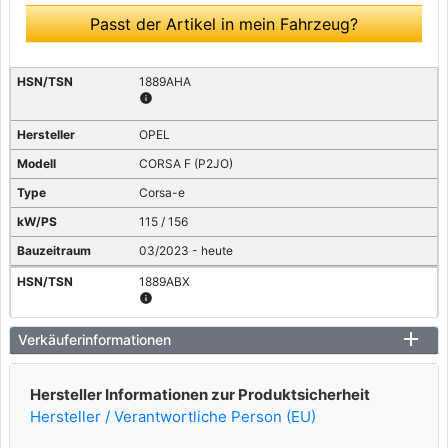
Passt der Artikel in mein Fahrzeug?
1889AHA
info
OPEL
CORSA F (P2JO)
Corsa-e
115 / 156
03/2023 - heute
1889ABX
info
OPEL
Verkäuferinformationen
CORSA F (P2JO)
Hersteller Informationen zur Produktsicherheit
Corsa-e (68)
Hersteller / Verantwortliche Person (EU)
100 / 136