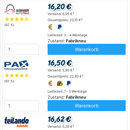
16,20 €
2
Versand: 6,95 €
star
star
star
star
star_half
2
Gesamtpreis: 23,15 €
(97 %)
Lieferzeit: 2 - 4 Werktage
Zustand:
Fabrikneu
Warenkorb
16,50 €
2
Versand: 5,90 €
star
star
star
star
star_half
2
Gesamtpreis: 22,40 €
(97 %)
Lieferzeit: 1 - 3 Werktage
Zustand:
Fabrikneu
Warenkorb
16,62 €
2
Versand: 5,29 €