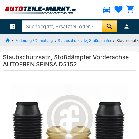
directions_car
favorite
shopping_cart
search
ballot
person
Federung / Dämpfung
Staubschutzsatz, Stoßdämpfer
Staubschutz
Staubschutzsatz, Stoßdämpfer Vorderachse
AUTOFREN SEINSA D5152