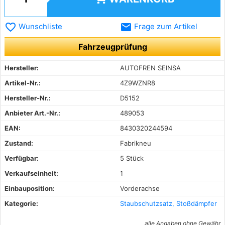
favorite_border
email
Wunschliste
Frage zum Artikel
Fahrzeugprüfung
Hersteller:
AUTOFREN SEINSA
Artikel-Nr.:
4Z9WZNR8
Hersteller-Nr.:
D5152
Anbieter Art.-Nr.:
489053
EAN:
8430320244594
Zustand:
Fabrikneu
Verfügbar:
5 Stück
Verkaufseinheit:
1
Einbauposition:
Vorderachse
Kategorie:
Staubschutzsatz, Stoßdämpfer
alle Angaben ohne Gewähr