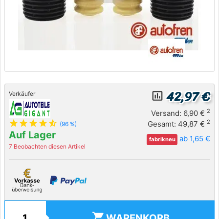
42,97 €
insert_chart_outlined
Verkäufer
2
Versand: 6,90 €
star
star
star
star
star_half
2
Gesamt: 49,87 €
(96 %)
Auf Lager
ab 1,65 €
fabrikneu
7 Beobachten diesen Artikel
shopping_cart
WARENKORB