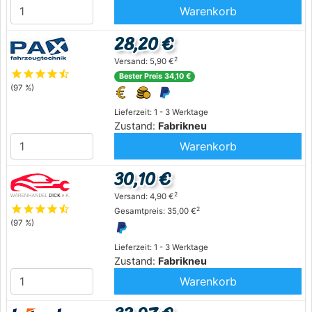
Warenkorb
28,20 €
2
Versand: 5,90 €
star
star
star
star
star_half
Bester Preis 34,10 €
(97 %)
Lieferzeit: 1 - 3 Werktage
Zustand:
Fabrikneu
Warenkorb
30,10 €
2
Versand: 4,90 €
star
star
star
star
star_half
2
Gesamtpreis: 35,00 €
(97 %)
Lieferzeit: 1 - 3 Werktage
Zustand:
Fabrikneu
Warenkorb