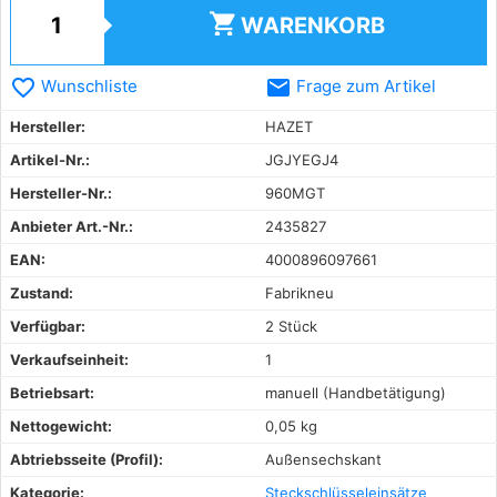
shopping_cart
WARENKORB
favorite_border
email
Wunschliste
Frage zum Artikel
Hersteller:
HAZET
Artikel-Nr.:
JGJYEGJ4
Hersteller-Nr.:
960MGT
Anbieter Art.-Nr.:
2435827
EAN:
4000896097661
Zustand:
Fabrikneu
Verfügbar:
2 Stück
Verkaufseinheit:
1
Betriebsart:
manuell (Handbetätigung)
Nettogewicht:
0,05 kg
Abtriebsseite (Profil):
Außensechskant
Kategorie:
Steckschlüsseleinsätze