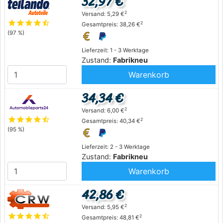
32,97 €
2
Versand: 5,29 €
star
star
star
star
star_half
2
Gesamtpreis: 38,26 €
(97 %)
Lieferzeit: 1 - 3 Werktage
Zustand:
Fabrikneu
Warenkorb
34,34 €
2
Versand: 6,00 €
star
star
star
star
star_half
2
Gesamtpreis: 40,34 €
(95 %)
Lieferzeit: 2 - 3 Werktage
Zustand:
Fabrikneu
Warenkorb
42,86 €
2
Versand: 5,95 €
star
star
star
star
star_half
2
Gesamtpreis: 48,81 €