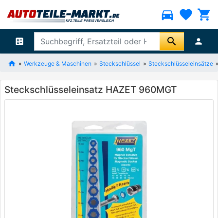
directions_car
favorite
shopping_cart
search
ballot
person
Werkzeuge & Maschinen
Steckschlüssel
Steckschlüsseleinsätze
Steckschlüsseleinsatz HAZET 960MGT