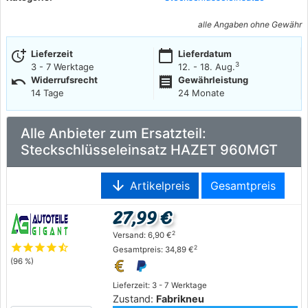
alle Angaben ohne Gewähr
more_time
calendar_today
Lieferzeit
Lieferdatum
3
3 - 7 Werktage
12. - 18. Aug.
undo
receipt
Widerrufsrecht
Gewährleistung
14 Tage
24 Monate
Alle Anbieter zum Ersatzteil:
Steckschlüsseleinsatz HAZET 960MGT
arrow_downward
Artikelpreis
Gesamtpreis
27,99 €
2
Versand: 6,90 €
star
star
star
star
star_half
2
Gesamtpreis: 34,89 €
(96 %)
Lieferzeit: 3 - 7 Werktage
Zustand:
Fabrikneu