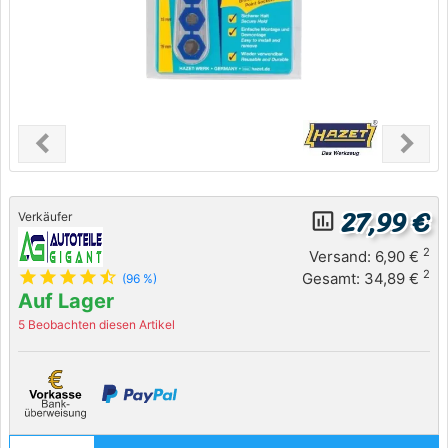
chevron_left
chevron_right
Previous
Next
27,99 €
insert_chart_outlined
Verkäufer
2
Versand: 6,90 €
star
star
star
star
star_half
2
Gesamt: 34,89 €
(96 %)
Auf Lager
5 Beobachten diesen Artikel