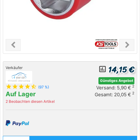
chevron_left
chevron_right
Previous
Next
14,15 €
insert_chart_outlined
Verkäufer
Günstiges Angebot
star
star
star
star
star_half
2
Versand: 5,90 €
(97 %)
Auf Lager
2
Gesamt: 20,05 €
2 Beobachten diesen Artikel