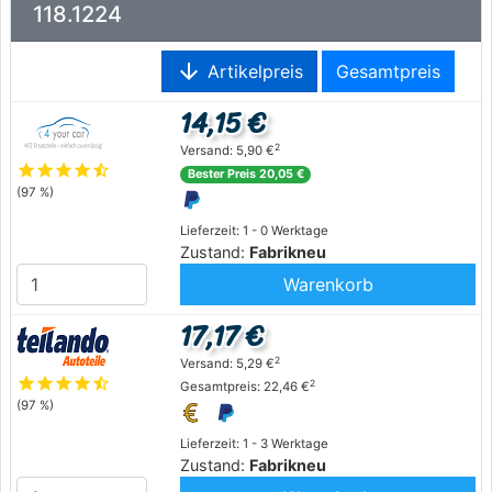
118.1224
arrow_downward
Artikelpreis
Gesamtpreis
14,15 €
2
Versand: 5,90 €
star
star
star
star
star_half
Bester Preis 20,05 €
(97 %)
Lieferzeit: 1 - 0 Werktage
Zustand:
Fabrikneu
Warenkorb
17,17 €
2
Versand: 5,29 €
star
star
star
star
star_half
2
Gesamtpreis: 22,46 €
(97 %)
Lieferzeit: 1 - 3 Werktage
Zustand:
Fabrikneu