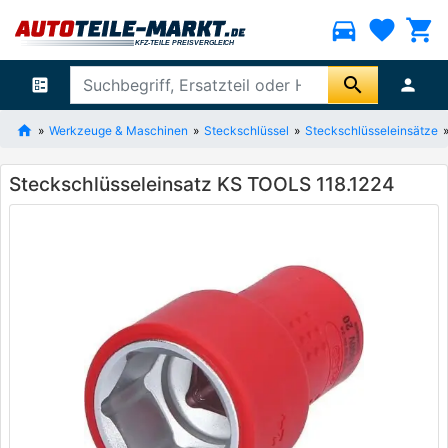
directions_car
favorite
shopping_cart
search
ballot
person
Werkzeuge & Maschinen
Steckschlüssel
Steckschlüsseleinsätze
Steckschlüsseleinsatz KS TOOLS 118.1224