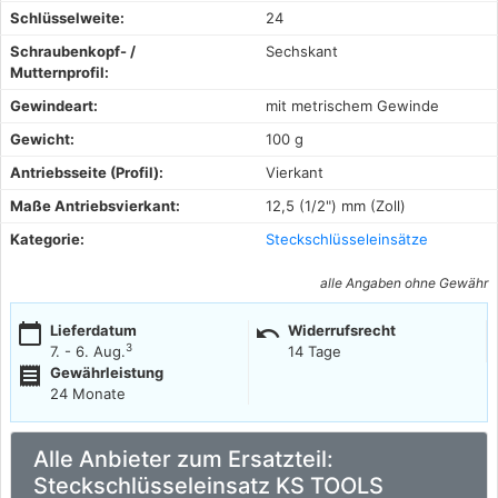
Schlüsselweite:
24
Schraubenkopf- /
Sechskant
Mutternprofil:
Gewindeart:
mit metrischem Gewinde
Gewicht:
100 g
Antriebsseite (Profil):
Vierkant
Maße Antriebsvierkant:
12,5 (1/2") mm (Zoll)
Kategorie:
Steckschlüsseleinsätze
alle Angaben ohne Gewähr
calendar_today
undo
Lieferdatum
Widerrufsrecht
3
7. - 6. Aug.
14 Tage
receipt
Gewährleistung
24 Monate
Alle Anbieter zum Ersatzteil:
Steckschlüsseleinsatz KS TOOLS