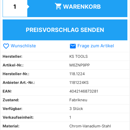
shopping_cart
WARENKORB
PREISVORSCHLAG SENDEN
favorite_border
email
Wunschliste
Frage zum Artikel
Hersteller:
KS TOOLS
Artikel-Nr.:
M6ZNP9PP
Hersteller-Nr.:
118.1224
Anbieter Art.-Nr.:
1181224KS
EAN:
4042146873281
Zustand:
Fabrikneu
Verfügbar:
3 Stück
Verkaufseinheit:
1
Material:
Chrom-Vanadium-Stahl