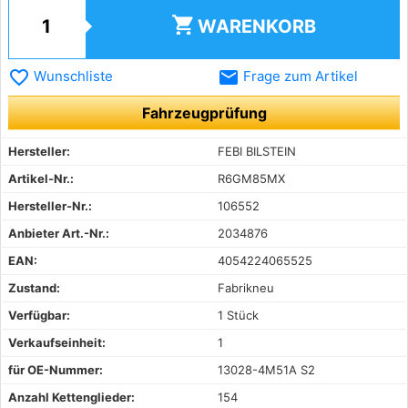
shopping_cart
WARENKORB
favorite_border
email
Wunschliste
Frage zum Artikel
Fahrzeugprüfung
Hersteller:
FEBI BILSTEIN
Artikel-Nr.:
R6GM85MX
Hersteller-Nr.:
106552
Anbieter Art.-Nr.:
2034876
EAN:
4054224065525
Zustand:
Fabrikneu
Verfügbar:
1 Stück
Verkaufseinheit:
1
für OE-Nummer:
13028-4M51A S2
Anzahl Kettenglieder:
154