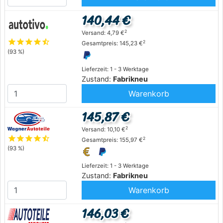
140,44 €
2
Versand: 4,79 €
star
star
star
star
star_half
2
Gesamtpreis: 145,23 €
(93 %)
Lieferzeit: 1 - 3 Werktage
Zustand:
Fabrikneu
Warenkorb
145,87 €
2
Versand: 10,10 €
star
star
star
star
star_half
2
Gesamtpreis: 155,97 €
(93 %)
Lieferzeit: 1 - 3 Werktage
Zustand:
Fabrikneu
Warenkorb
146,03 €