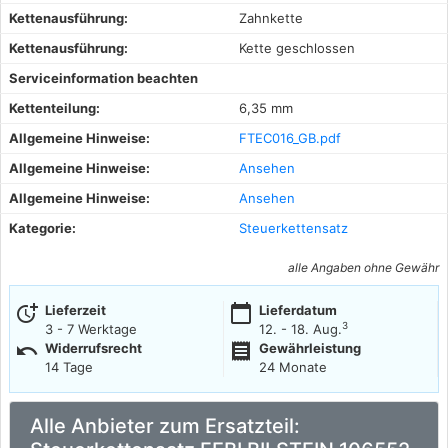
Kettenausführung:
Zahnkette
Kettenausführung:
Kette geschlossen
Serviceinformation beachten
Kettenteilung:
6,35 mm
Allgemeine Hinweise:
FTEC016_GB.pdf
Allgemeine Hinweise:
Ansehen
Allgemeine Hinweise:
Ansehen
Kategorie:
Steuerkettensatz
alle Angaben ohne Gewähr
more_time
calendar_today
Lieferzeit
Lieferdatum
3
3 - 7 Werktage
12. - 18. Aug.
undo
receipt
Widerrufsrecht
Gewährleistung
14 Tage
24 Monate
Alle Anbieter zum Ersatzteil: