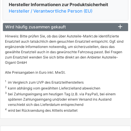
Hersteller Informationen zur Produktsicherheit
1.5
Hersteller / Verantwortliche Person (EU)
72 / 98
10/2002 - 09/2006
Wird häufig zusammen gekauft
3144029, 9648395
info
Hinweis: Bitte prüfen Sie, ob das über Autoteile-Markt.de identifizierte
Ersatzteil auch tatsächlich dem gesuchten Ersatzteil entspricht. Ggf. sind
NISSAN
ergänzende Informationen notwendig, um sicherzustellen, dass das
gewählte Ersatzteil auch in das gewünschte Fahrzeug passt. Bei Fragen
ALMERA II Hatchback (N16)
zum Ersatzteil wenden Sie sich bitte direkt an den Anbieter Autoteile-
Gigant GmbH
1.5
72 / 98
Alle Preisangaben in Euro inkl. MwSt.
10/2002 - 09/2006
1
im Vergleich zum UVP des Ersatzteilherstellers
2
kann abhängig vom gewählten Lieferzielland abweichen
9648353
3
info
bei Zahlungseingang am heutigen Tag (z.B. via PayPal), bei einem
späteren Zahlungseingang und/oder einem Versand ins Ausland
NISSAN
verschiebt sich das Lieferdatum entsprechend
4
wird bei Rücksendung des Altteils erstattet
ALMERA II Hatchback (N16)
1.5
66 / 90