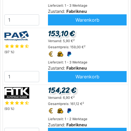
Lieferzeit: 1 - 3 Werktage
Zustand:
Fabrikneu
Warenkorb
153,10 €
2
Versand: 5,90 €
star
star
star
star
star_half
2
Gesamtpreis: 159,00 €
(97 %)
Lieferzeit: 1 - 3 Werktage
Zustand:
Fabrikneu
Warenkorb
154,22 €
2
Versand: 6,90 €
star
star
star
star
star_half
2
Gesamtpreis: 161,12 €
(93 %)
Lieferzeit: 1 - 2 Werktage
Zustand:
Fabrikneu