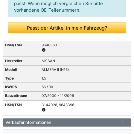
passt. Wenn möglich vergleichen Sie bitte
vorhandene OE-Teilenummern.
Passt der Artikel in mein Fahrzeug?
9648363
info
NISSAN
ALMERA II (N16)
1.5
66 / 90
07/2000 - 11/2006
3144028, 9648396
info
NISSAN
Verkäuferinformationen
ALMERA II (N16)