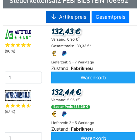
Steuerkettensatz FEBI BILSTEIN 106552
arrow_downward
Artikelpreis
Gesamtpreis
132,43 €
2
Versand: 6,90 €
star
star
star
star
star_half
2
Gesamtpreis: 139,33 €
(96 %)
Lieferzeit: 3 - 7 Werktage
Zustand:
Fabrikneu
Warenkorb
132,44 €
2
Versand: 5,95 €
star
star
star
star
star_half
Bester Preis 138,39 €
(93 %)
Lieferzeit: 2 - 5 Werktage
Zustand:
Fabrikneu
Warenkorb