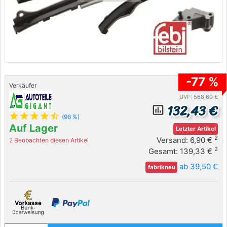
-77 %
Verkäufer
UVP: 568,60 €
132,43 €
insert_chart_outlined
star
star
star
star
star_half
(96 %)
Auf Lager
Letzter Artikel
2
Versand: 6,90 €
2 Beobachten diesen Artikel
2
Gesamt: 139,33 €
ab 39,50 €
fabrikneu