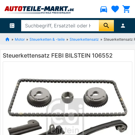
directions_car
favorite
shopping_cart
search
ballot
person
Motor
Steuerketten & -teile
Steuerkettensatz
Steuerkettensatz 
Steuerkettensatz FEBI BILSTEIN 106552