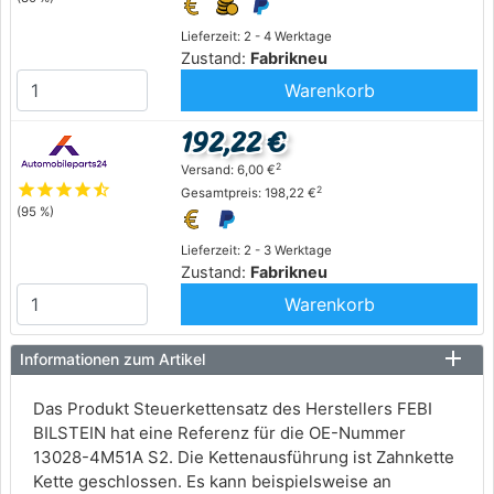
Lieferzeit: 2 - 4 Werktage
Zustand:
Fabrikneu
Warenkorb
192,22 €
2
Versand: 6,00 €
star
star
star
star
star_half
2
Gesamtpreis: 198,22 €
(95 %)
Lieferzeit: 2 - 3 Werktage
Zustand:
Fabrikneu
Warenkorb
Informationen zum Artikel
Das Produkt Steuerkettensatz des Herstellers FEBI
BILSTEIN hat eine Referenz für die OE-Nummer
13028-4M51A S2. Die Kettenausführung ist Zahnkette
Kette geschlossen. Es kann beispielsweise an