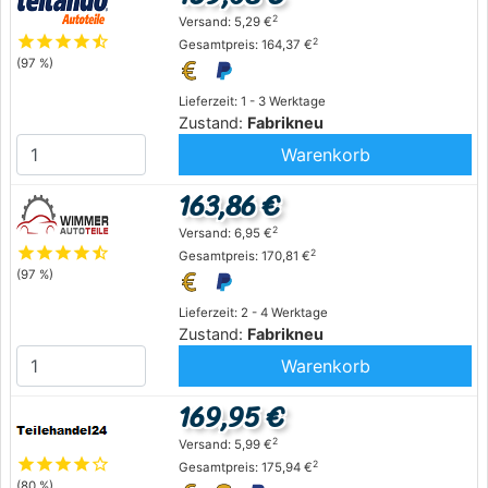
2
Versand: 5,29 €
star
star
star
star
star_half
2
Gesamtpreis: 164,37 €
(97 %)
Lieferzeit: 1 - 3 Werktage
Zustand:
Fabrikneu
Warenkorb
163,86 €
2
Versand: 6,95 €
star
star
star
star
star_half
2
Gesamtpreis: 170,81 €
(97 %)
Lieferzeit: 2 - 4 Werktage
Zustand:
Fabrikneu
Warenkorb
169,95 €
2
Versand: 5,99 €
star
star
star
star
star_outline
2
Gesamtpreis: 175,94 €
(80 %)