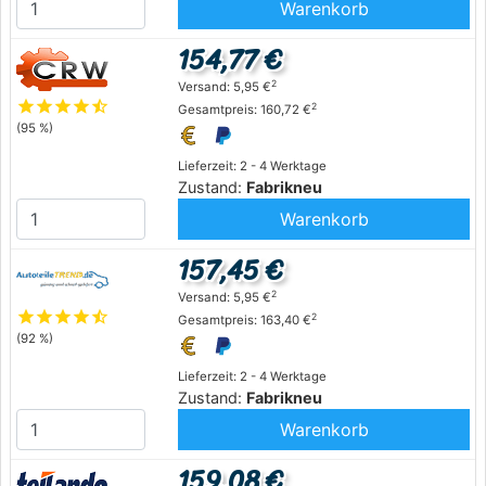
Warenkorb
154,77 €
2
Versand: 5,95 €
star
star
star
star
star_half
2
Gesamtpreis: 160,72 €
(95 %)
Lieferzeit: 2 - 4 Werktage
Zustand:
Fabrikneu
Warenkorb
157,45 €
2
Versand: 5,95 €
star
star
star
star
star_half
2
Gesamtpreis: 163,40 €
(92 %)
Lieferzeit: 2 - 4 Werktage
Zustand:
Fabrikneu
Warenkorb
159,08 €