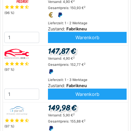
2
Versand: 4,90 €
star
star
star
star
star_half
2
Gesamtpreis: 150,93 €
(96 %)
Lieferzeit: 1 - 2 Werktage
Zustand:
Fabrikneu
Warenkorb
147,87 €
2
Versand: 4,90 €
star
star
star
star
star_half
2
Gesamtpreis: 152,77 €
(97 %)
Lieferzeit: 1 - 3 Werktage
Zustand:
Fabrikneu
Warenkorb
149,98 €
2
Versand: 5,90 €
star
star
star
star
star_half
2
Gesamtpreis: 155,88 €
(97 %)