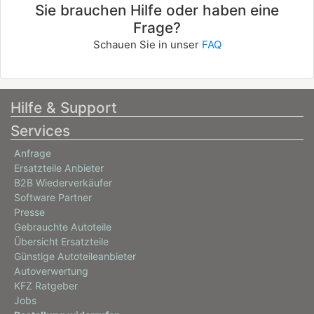
Sie brauchen Hilfe oder haben eine
03/2000 - 11/2006
Frage?
Schauen Sie in unser
FAQ
Hilfe & Support
Services
Anfrage
Ersatzteile Anbieter
B2B Wiederverkäufer
Software Partner
Presse
Gebrauchte Autoteile
Übersicht Ersatzteile
Günstige Autoteileanbieter
Autoverwertung
KFZ Ratgeber
Jobs