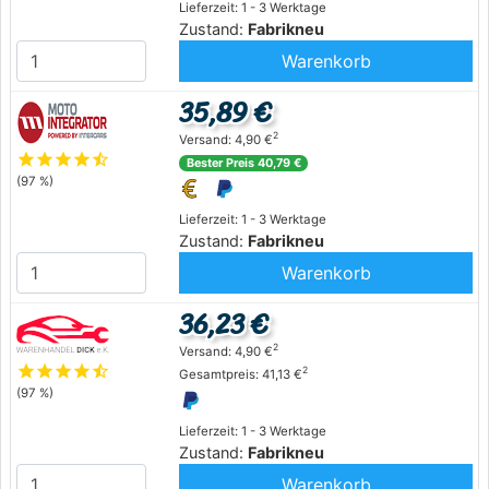
Lieferzeit: 1 - 3 Werktage
Zustand:
Fabrikneu
Warenkorb
35,89 €
2
Versand: 4,90 €
star
star
star
star
star_half
Bester Preis 40,79 €
(97 %)
Lieferzeit: 1 - 3 Werktage
Zustand:
Fabrikneu
Warenkorb
36,23 €
2
Versand: 4,90 €
star
star
star
star
star_half
2
Gesamtpreis: 41,13 €
(97 %)
Lieferzeit: 1 - 3 Werktage
Zustand:
Fabrikneu
Warenkorb