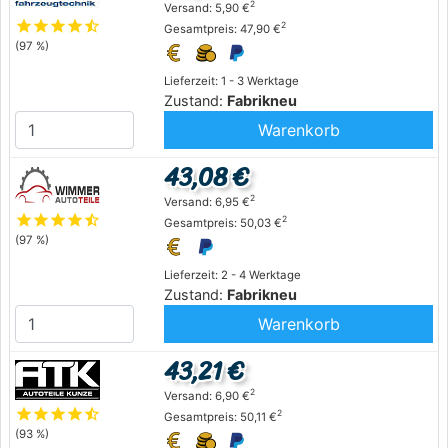
2
Versand: 5,90 €
star
star
star
star
star_half
2
Gesamtpreis: 47,90 €
(97 %)
Lieferzeit: 1 - 3 Werktage
Zustand:
Fabrikneu
Warenkorb
43,08 €
2
Versand: 6,95 €
star
star
star
star
star_half
2
Gesamtpreis: 50,03 €
(97 %)
Lieferzeit: 2 - 4 Werktage
Zustand:
Fabrikneu
Warenkorb
43,21 €
2
Versand: 6,90 €
star
star
star
star
star_half
2
Gesamtpreis: 50,11 €
(93 %)