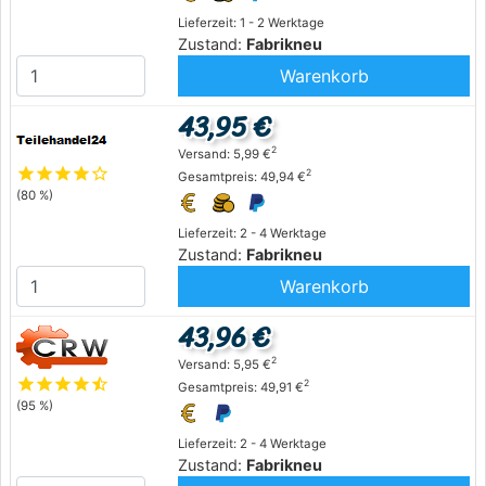
Lieferzeit: 1 - 2 Werktage
Zustand:
Fabrikneu
Warenkorb
43,95 €
2
Versand: 5,99 €
star
star
star
star
star_outline
2
Gesamtpreis: 49,94 €
(80 %)
Lieferzeit: 2 - 4 Werktage
Zustand:
Fabrikneu
Warenkorb
43,96 €
2
Versand: 5,95 €
star
star
star
star
star_half
2
Gesamtpreis: 49,91 €
(95 %)
Lieferzeit: 2 - 4 Werktage
Zustand:
Fabrikneu