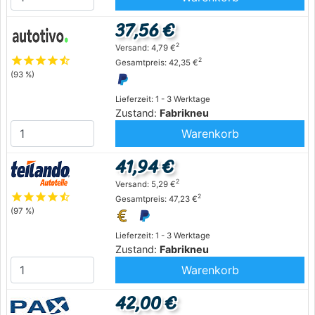
37,56 €
2
Versand: 4,79 €
star
star
star
star
star_half
2
Gesamtpreis: 42,35 €
(93 %)
Lieferzeit: 1 - 3 Werktage
Zustand:
Fabrikneu
Warenkorb
41,94 €
2
Versand: 5,29 €
star
star
star
star
star_half
2
Gesamtpreis: 47,23 €
(97 %)
Lieferzeit: 1 - 3 Werktage
Zustand:
Fabrikneu
Warenkorb
42,00 €