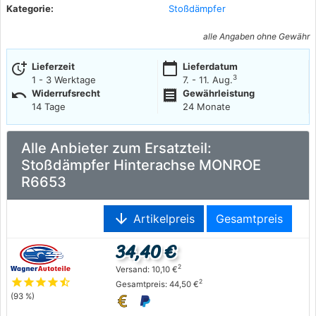
Kategorie:
Stoßdämpfer
alle Angaben ohne Gewähr
more_time
calendar_today
Lieferzeit
Lieferdatum
3
1 - 3 Werktage
7. - 11. Aug.
undo
receipt
Widerrufsrecht
Gewährleistung
14 Tage
24 Monate
Alle Anbieter zum Ersatzteil:
Stoßdämpfer Hinterachse MONROE
R6653
arrow_downward
Artikelpreis
Gesamtpreis
34,40 €
2
Versand: 10,10 €
star
star
star
star
star_half
2
Gesamtpreis: 44,50 €
(93 %)