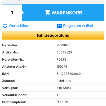
shopping_cart
WARENKORB
favorite_border
email
Wunschliste
Frage zum Artikel
Fahrzeugprüfung
Hersteller:
MONROE
Artikel-Nr.:
6V5PYJ25
Hersteller-Nr.:
R6653
Anbieter Art.-Nr.:
159276
EAN:
5412096492860
Zustand:
Fabrikneu
Verfügbar:
>10 Stück
Verkaufseinheit:
1
Stoßdämpferart:
Öldruck