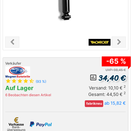
chevron_left
chevron_right
Previous
Next
-65 %
Verkäufer
UVP: 98,45 €
34,40 €
insert_chart_outlined
star
star
star
star
star_half
(93 %)
Auf Lager
2
Versand: 10,10 €
2
Gesamt: 44,50 €
6 Beobachten diesen Artikel
ab 15,82 €
fabrikneu