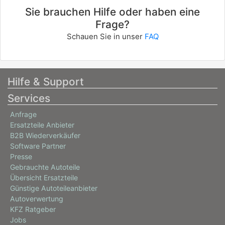
Sie brauchen Hilfe oder haben eine
Frage?
Schauen Sie in unser
FAQ
Hilfe & Support
Services
Anfrage
Ersatzteile Anbieter
B2B Wiederverkäufer
Software Partner
Presse
Gebrauchte Autoteile
Übersicht Ersatzteile
Günstige Autoteileanbieter
Autoverwertung
KFZ Ratgeber
Jobs