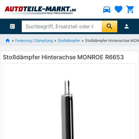
directions_car
favorite
shopping_cart
search
ballot
person
Federung / Dämpfung
Stoßdämpfer
Stoßdämpfer Hinterachse MO
Stoßdämpfer Hinterachse MONROE R6653