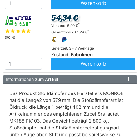
Warenkorb
54,34 €
2
Versand: 6,90 €
star
star
star
star
star_half
2
Gesamtpreis: 61,24 €
(96 %)
Lieferzeit: 3 - 7 Werktage
Zustand:
Fabrikneu
Warenkorb
Informationen zum Artikel
Das Produkt Stoßdämpfer des Herstellers MONROE
hat die Länge2 von 579 mm. Die Stoßdämpferart ist
Öldruck, die Länge 1 beträgt 402 mm und die
Artikelnummer des empfohlenen Zubehörs lautet
MK186 PK103. Das Gewicht beträgt 2,800 kg.
Stoßdämpfer hat die Stoßdämpferbefestigungsart
unten Auge oben Stift und passt beispielsweise zu