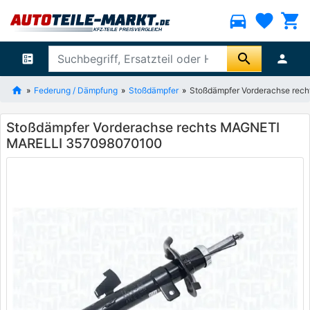
directions_car
favorite
shopping_cart
search
ballot
person
Federung / Dämpfung
Stoßdämpfer
Stoßdämpfer Vorderachse re
Stoßdämpfer Vorderachse rechts MAGNETI
MARELLI 357098070100