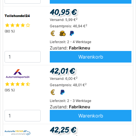
40,95 €
2
Versand: 5,99 €
star
star
star
star
star_outline
2
Gesamtpreis: 46,94 €
(80 %)
Lieferzeit: 2 - 4 Werktage
Zustand:
Fabrikneu
Warenkorb
42,01 €
2
Versand: 6,00 €
star
star
star
star
star_half
2
Gesamtpreis: 48,01 €
(95 %)
Lieferzeit: 2 - 3 Werktage
Zustand:
Fabrikneu
Warenkorb
42,25 €