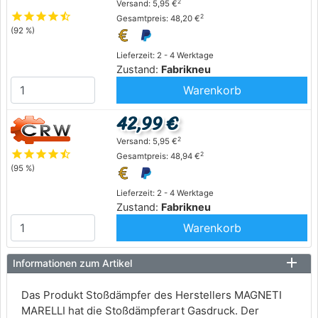
2
Versand: 5,95 €
star
star
star
star
star_half
2
Gesamtpreis: 48,20 €
(92 %)
Lieferzeit: 2 - 4 Werktage
Zustand:
Fabrikneu
Warenkorb
42,99 €
2
Versand: 5,95 €
star
star
star
star
star_half
2
Gesamtpreis: 48,94 €
(95 %)
Lieferzeit: 2 - 4 Werktage
Zustand:
Fabrikneu
Warenkorb
Informationen zum Artikel
Das Produkt Stoßdämpfer des Herstellers MAGNETI
MARELLI hat die Stoßdämpferart Gasdruck. Der