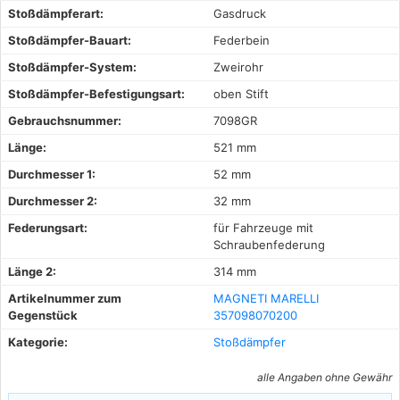
Stoßdämpferart:
Gasdruck
Stoßdämpfer-Bauart:
Federbein
Stoßdämpfer-System:
Zweirohr
Stoßdämpfer-Befestigungsart:
oben Stift
Gebrauchsnummer:
7098GR
Länge:
521 mm
Durchmesser 1:
52 mm
Durchmesser 2:
32 mm
Federungsart:
für Fahrzeuge mit
Schraubenfederung
Länge 2:
314 mm
Artikelnummer zum
MAGNETI MARELLI
Gegenstück
357098070200
Kategorie:
Stoßdämpfer
alle Angaben ohne Gewähr