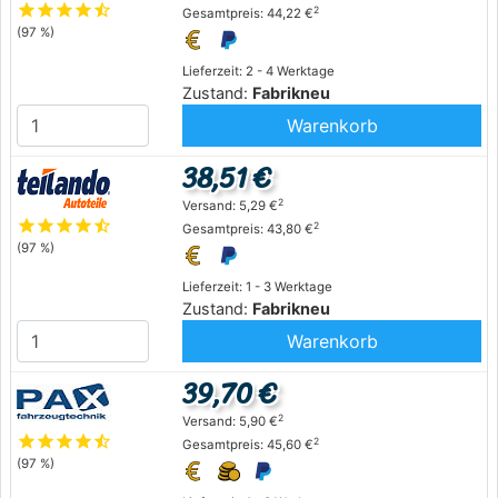
star
star
star
star
star_half
2
Gesamtpreis: 44,22 €
(97 %)
Lieferzeit: 2 - 4 Werktage
Zustand:
Fabrikneu
Warenkorb
38,51 €
2
Versand: 5,29 €
star
star
star
star
star_half
2
Gesamtpreis: 43,80 €
(97 %)
Lieferzeit: 1 - 3 Werktage
Zustand:
Fabrikneu
Warenkorb
39,70 €
2
Versand: 5,90 €
star
star
star
star
star_half
2
Gesamtpreis: 45,60 €
(97 %)