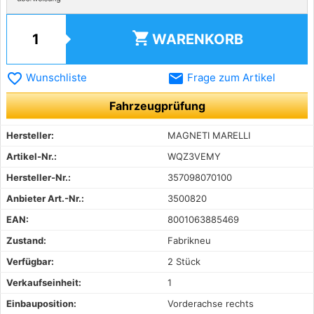
shopping_cart
WARENKORB
favorite_border
email
Wunschliste
Frage zum Artikel
Fahrzeugprüfung
Hersteller:
MAGNETI MARELLI
Artikel-Nr.:
WQZ3VEMY
Hersteller-Nr.:
357098070100
Anbieter Art.-Nr.:
3500820
EAN:
8001063885469
Zustand:
Fabrikneu
Verfügbar:
2 Stück
Verkaufseinheit:
1
Einbauposition:
Vorderachse rechts