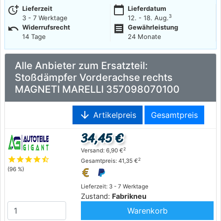
more_time
calendar_today
Lieferzeit
Lieferdatum
3
3 - 7 Werktage
12. - 18. Aug.
undo
receipt
Widerrufsrecht
Gewährleistung
14 Tage
24 Monate
Alle Anbieter zum Ersatzteil:
Stoßdämpfer Vorderachse rechts
MAGNETI MARELLI 357098070100
arrow_downward
Artikelpreis
Gesamtpreis
34,45 €
2
Versand: 6,90 €
star
star
star
star
star_half
2
Gesamtpreis: 41,35 €
(96 %)
Lieferzeit: 3 - 7 Werktage
Zustand:
Fabrikneu
Warenkorb