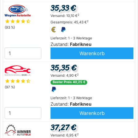
35,33 €
2
Versand: 10,10 €
star
star
star
star
star_half
2
Gesamtpreis: 45,43 €
(93 %)
Lieferzeit: 1 - 3 Werktage
Zustand:
Fabrikneu
Warenkorb
35,35 €
2
Versand: 4,90 €
star
star
star
star
star_half
Bester Preis 40,25 €
(97 %)
Lieferzeit: 1 - 3 Werktage
Zustand:
Fabrikneu
Warenkorb
37,27 €
2
Versand: 6,95 €