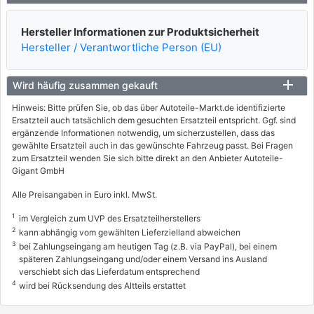
103 / 140
Hersteller Informationen zur Produktsicherheit
03/2010 - 11/2012
Hersteller / Verantwortliche Person (EU)
8566AOM
FORD
Wird häufig zusammen gekauft
KUGA I
Hinweis: Bitte prüfen Sie, ob das über Autoteile-Markt.de identifizierte
Ersatzteil auch tatsächlich dem gesuchten Ersatzteil entspricht. Ggf. sind
2.0 TDCi 4x4
ergänzende Informationen notwendig, um sicherzustellen, dass das
100 / 136
gewählte Ersatzteil auch in das gewünschte Fahrzeug passt. Bei Fragen
zum Ersatzteil wenden Sie sich bitte direkt an den Anbieter Autoteile-
03/2008 - 11/2012
Gigant GmbH
8566ATQ
Alle Preisangaben in Euro inkl. MwSt.
FORD
1
im Vergleich zum UVP des Ersatzteilherstellers
KUGA I
2
kann abhängig vom gewählten Lieferzielland abweichen
2.0 TDCi 4x4
3
bei Zahlungseingang am heutigen Tag (z.B. via PayPal), bei einem
späteren Zahlungseingang und/oder einem Versand ins Ausland
103 / 140
verschiebt sich das Lieferdatum entsprechend
4
03/2010 - 11/2012
wird bei Rücksendung des Altteils erstattet
8566ATO