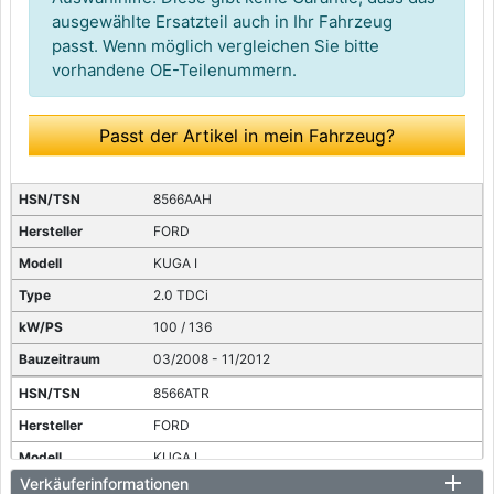
ausgewählte Ersatzteil auch in Ihr Fahrzeug
passt. Wenn möglich vergleichen Sie bitte
vorhandene OE-Teilenummern.
Passt der Artikel in mein Fahrzeug?
8566AAH
FORD
KUGA I
2.0 TDCi
100 / 136
03/2008 - 11/2012
8566ATR
FORD
KUGA I
Verkäuferinformationen
2.0 TDCi