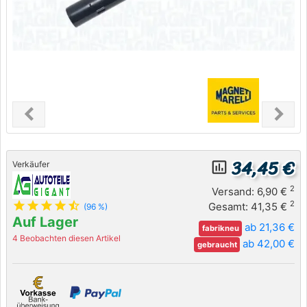
chevron_left
chevron_right
Previous
Next
34,45 €
insert_chart_outlined
Verkäufer
2
Versand: 6,90 €
star
star
star
star
star_half
2
Gesamt: 41,35 €
(96 %)
Auf Lager
ab 21,36 €
fabrikneu
4 Beobachten diesen Artikel
ab 42,00 €
gebraucht