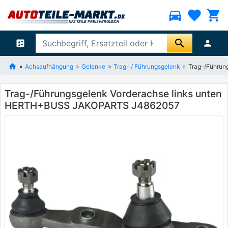
directions_car
favorite
shopping_cart
search
ballot
person
Achsaufhängung
Gelenke
Trag- / Führungsgelenk
Trag-/Führu
Trag-/Führungsgelenk Vorderachse links unten
HERTH+BUSS JAKOPARTS J4862057