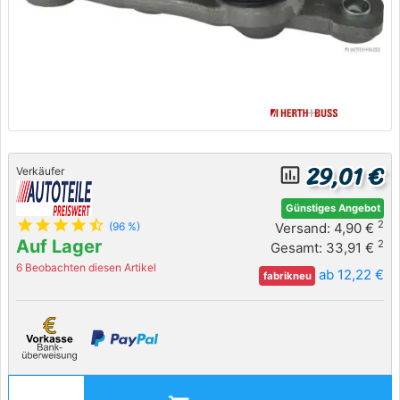
29,01 €
insert_chart_outlined
Verkäufer
Günstiges Angebot
star
star
star
star
star_half
2
Versand: 4,90 €
(96 %)
Auf Lager
2
Gesamt: 33,91 €
6 Beobachten diesen Artikel
ab 12,22 €
fabrikneu