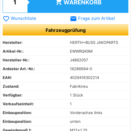
shopping_cart
WARENKORB
favorite_border
email
Wunschliste
Frage zum Artikel
Fahrzeugprüfung
Hersteller:
HERTH+BUSS JAKOPARTS
Artikel-Nr.:
EWWRQK9M
Hersteller-Nr.:
J4862057
Anbieter Art.-Nr.:
16286694-0
EAN:
4029416302214
Zustand:
Fabrikneu
Verfügbar:
1 Stück
Verkaufseinheit:
1
Einbauposition:
Vorderachse links
Einbauposition:
unten
Gewindemaß 1:
M12x1,25