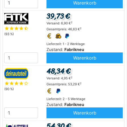
Warenkorb
39,73 €
2
Versand: 6,90 €
star
star
star
star
star_half
2
Gesamtpreis: 46,63 €
(93 %)
Lieferzeit: 1 - 2 Werktage
Zustand:
Fabrikneu
Warenkorb
48,34 €
2
Versand: 4,95 €
star
star
star
star
star_outline
2
Gesamtpreis: 53,29 €
(90 %)
Lieferzeit: 2 - 5 Werktage
Zustand:
Fabrikneu
Warenkorb
54,30 €