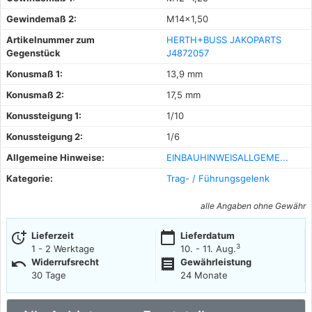
Gewindemaß 2:
M14x1,50
Artikelnummer zum
HERTH+BUSS JAKOPARTS
Gegenstück
J4872057
Konusmaß 1:
13,9 mm
Konusmaß 2:
17,5 mm
Konussteigung 1:
1/10
Konussteigung 2:
1/6
Allgemeine Hinweise:
EINBAUHINWEISALLGEME...
Kategorie:
Trag- / Führungsgelenk
alle Angaben ohne Gewähr
more_time
calendar_today
Lieferzeit
Lieferdatum
3
1 - 2 Werktage
10. - 11. Aug.
undo
receipt
Widerrufsrecht
Gewährleistung
30 Tage
24 Monate