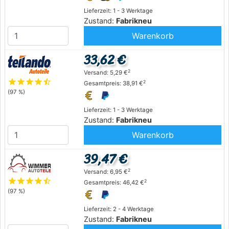
Lieferzeit: 1 - 3 Werktage
Zustand:
Fabrikneu
Warenkorb
33,62 €
2
Versand: 5,29 €
star
star
star
star
star_half
2
Gesamtpreis: 38,91 €
(97 %)
Lieferzeit: 1 - 3 Werktage
Zustand:
Fabrikneu
Warenkorb
39,47 €
2
Versand: 6,95 €
star
star
star
star
star_half
2
Gesamtpreis: 46,42 €
(97 %)
Lieferzeit: 2 - 4 Werktage
Zustand:
Fabrikneu