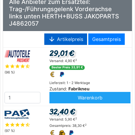
Alle Anbieter zum Ersatzteil:
Trag-/Führungsgelenk Vorderachse
links unten HERTH+BUSS JAKOPARTS
J4862057
arrow_downward
Artikelpreis
Gesamtpreis
29,01 €
2
Versand: 4,90 €
star
star
star
star
star_half
Bester Preis 33,91 €
(96 %)
Lieferzeit: 1 - 2 Werktage
Zustand:
Fabrikneu
Warenkorb
32,40 €
2
Versand: 5,90 €
star
star
star
star
star_half
2
Gesamtpreis: 38,30 €
(97 %)