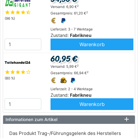
2
Versand: 6,90 €
star
star
star
star
star_half
2
Gesamtpreis: 61,20 €
(96 %)
Lieferzeit: 3 - 7 Werktage
Zustand:
Fabrikneu
Warenkorb
60,95 €
2
Versand: 5,99 €
star
star
star
star
star_outline
2
Gesamtpreis: 66,94 €
(80 %)
Lieferzeit: 2 - 4 Werktage
Zustand:
Fabrikneu
Warenkorb
Informationen zum Artikel
Das Produkt Trag-/Führungsgelenk des Herstellers