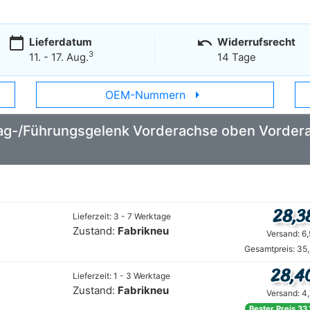
calendar_today
undo
Lieferdatum
Widerrufsrecht
3
11. - 17. Aug.
14 Tage
arrow_right
OEM-Nummern
Trag-/Führungsgelenk Vorderachse oben Vorder
28,3
Lieferzeit: 3 - 7 Werktage
Zustand:
Fabrikneu
Versand: 6
Gesamtpreis: 35
28,4
Lieferzeit: 1 - 3 Werktage
Zustand:
Fabrikneu
Versand: 4
Bester Preis 33