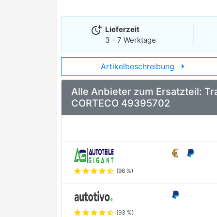
more_time
Lieferzeit
3 - 7 Werktage
arrow_right
Artikelbeschreibung
Alle Anbieter zum Ersatzteil: 
CORTECO 49395702
star
star
star
star
star_half
(96 %)
star
star
star
star
star_half
(93 %)