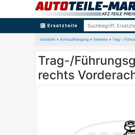
ballot
Ersatzteile
Autoteile
Achsaufhängung
Gelenke
Trag- / Führ
Trag-/Führungsg
rechts Vordera