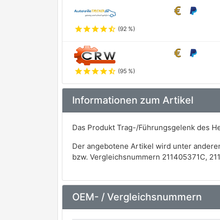
star
star
star
star
star_half
(92 %)
star
star
star
star
star_half
(95 %)
Informationen zum Artikel
Das Produkt Trag-/Führungsgelenk des H
Der angebotene Artikel wird unter andere
bzw. Vergleichsnummern 211405371C, 21
OEM- / Vergleichsnummern