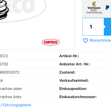
favorite_border
Wunschliste
TECO
Artikel-Nr.:
5702
Anbieter Art.-Nr.:
960553072
Zustand:
ck
Verkaufseinheit:
rachse oben
Einbauposition:
rachse links
Einbaudurchmesser:
 / Führungsgelenk