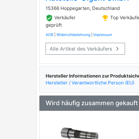
15366 Hoppegarten, Deutschland
verified_user
emoji_events
Verkäufer
Top Verkäufe
geprüft
AGB
|
Widerrufsbelehrung
|
Impressum
keyboard_arrow_right
Alle Artikel des Verkäufers
Hersteller Informationen zur Produktsich
Hersteller / Verantwortliche Person (EU)
Wird häufig zusammen gekauft