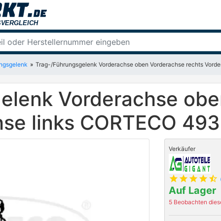
ungsgelenk
Trag-/Führungsgelenk Vorderachse oben Vorderachse rechts Vor
elenk Vorderachse obe
chse links CORTECO 49
Verkäufer
star
star
star
star
star_half
Auf Lager
5 Beobachten diese