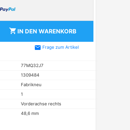
shopping_cart
IN DEN
WARENKORB
email
Frage zum Artikel
77MQ32J7
1309484
Fabrikneu
1
Vorderachse rechts
48,6 mm