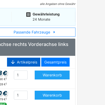
alle Angaben ohne Gewähr
receipt
Gewährleistung
24 Monate
arrow_right
Passende Fahrzeuge
achse rechts Vorderachse links
arrow_downward
Artikelpreis
Gesamtpreis
8 €
Warenkorb
2
,90 €
2
,28 €
0 €
Warenkorb
2
,79 €
,19 €