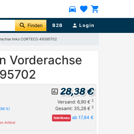
directions_car
favorite
shopping_cart
search
Finden
B2B
person
Login
derachse links CORTECO 49395702
n Vorderachse
395702
28,38 €
insert_chart_outlined
2
Versand: 6,90 €
2
Gesamt: 35,28 €
(96 %)
ab 17,84 €
fabrikneu
n Artikel