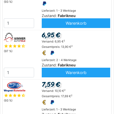
(93 %)
Lieferzeit: 1 - 3 Werktage
Zustand:
Fabrikneu
Warenkorb
6,95 €
2
Versand: 6,95 €
star
star
star
star
star_half
2
Gesamtpreis: 13,90 €
(97 %)
Lieferzeit: 2 - 4 Werktage
Zustand:
Fabrikneu
Warenkorb
7,59 €
2
Versand: 10,10 €
star
star
star
star
star_half
2
Gesamtpreis: 17,69 €
(93 %)
Lieferzeit: 1 - 3 Werktage