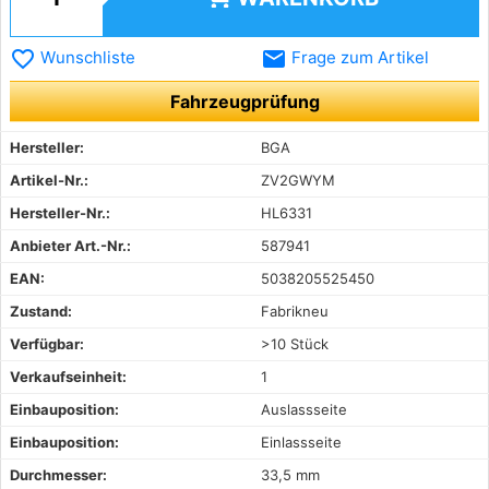
favorite_border
email
Wunschliste
Frage zum Artikel
Fahrzeugprüfung
Hersteller:
BGA
Artikel-Nr.:
ZV2GWYM
Hersteller-Nr.:
HL6331
Anbieter Art.-Nr.:
587941
EAN:
5038205525450
Zustand:
Fabrikneu
Verfügbar:
>10 Stück
Verkaufseinheit:
1
Einbauposition:
Auslassseite
Einbauposition:
Einlassseite
Durchmesser:
33,5 mm