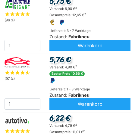
5,75 €
2
Versand: 6,90 €
star
star
star
star
star_half
2
Gesamtpreis: 12,65 €
(96 %)
Lieferzeit: 3 - 7 Werktage
Zustand:
Fabrikneu
Warenkorb
5,76 €
2
Versand: 4,90 €
star
star
star
star
star_half
Bester Preis 10,66 €
(97 %)
Lieferzeit: 1 - 3 Werktage
Zustand:
Fabrikneu
Warenkorb
6,22 €
2
Versand: 4,79 €
star
star
star
star
star_half
2
Gesamtpreis: 11,01 €