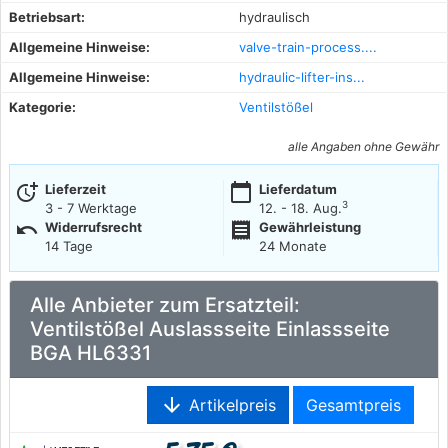
Betriebsart:
hydraulisch
Allgemeine Hinweise:
valve-train-process....
Allgemeine Hinweise:
hydraulic-lifter-ins...
Kategorie:
Ventilstößel
alle Angaben ohne Gewähr
more_time
calendar_today
Lieferzeit
Lieferdatum
3
3 - 7 Werktage
12. - 18. Aug.
undo
receipt
Widerrufsrecht
Gewährleistung
14 Tage
24 Monate
Alle Anbieter zum Ersatzteil:
Ventilstößel Auslassseite Einlassseite
BGA HL6331
arrow_downward
Artikelpreis
Gesamtpreis