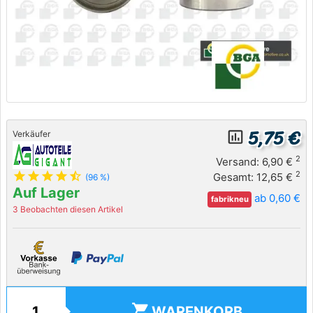
5,75 €
insert_chart_outlined
Verkäufer
2
Versand: 6,90 €
star
star
star
star
star_half
2
Gesamt: 12,65 €
(96 %)
Auf Lager
ab 0,60 €
fabrikneu
3 Beobachten diesen Artikel
shopping_cart
WARENKORB