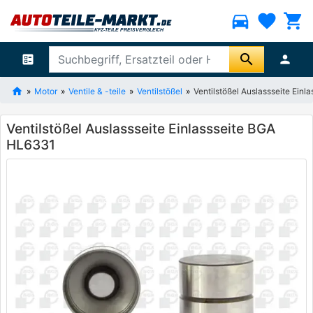
directions_car
favorite
shopping_cart
search
ballot
person
Motor
Ventile & -teile
Ventilstößel
Ventilstößel Auslassseite Ein
Ventilstößel Auslassseite Einlassseite BGA
HL6331