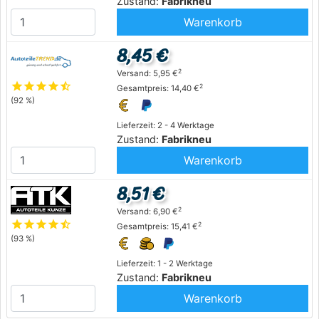
Zustand:
Fabrikneu
Warenkorb
8,45 €
2
Versand: 5,95 €
star
star
star
star
star_half
2
Gesamtpreis: 14,40 €
(92 %)
Lieferzeit: 2 - 4 Werktage
Zustand:
Fabrikneu
Warenkorb
8,51 €
2
Versand: 6,90 €
star
star
star
star
star_half
2
Gesamtpreis: 15,41 €
(93 %)
Lieferzeit: 1 - 2 Werktage
Zustand:
Fabrikneu
Warenkorb