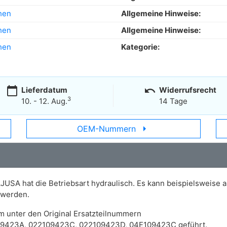
hen
Allgemeine Hinweise:
hen
Allgemeine Hinweise:
hen
Kategorie:
calendar_today
undo
Lieferdatum
Widerrufsrecht
3
10. - 12. Aug.
14 Tage
arrow_right
OEM-Nummern
AJUSA hat die Betriebsart hydraulisch. Es kann beispielsweise
werden.
m unter den Original Ersatzteilnummern
09423A, 022109423C, 022109423D, 04E109423C geführt.