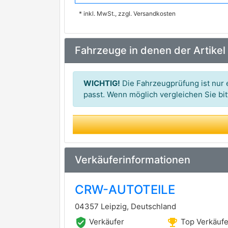
* inkl. MwSt., zzgl. Versandkosten
OEMparts
PAYEN
Fahrzeuge in denen der Artikel
RUVILLE
WICHTIG!
Die Fahrzeugprüfung ist nur e
passt. Wenn möglich vergleichen Sie b
Verkäuferinformationen
CRW-AUTOTEILE
04357 Leipzig, Deutschland
verified_user
emoji_events
Verkäufer
Top Verkäufe