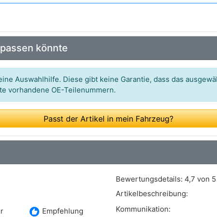
Art.-Nr.: 9464396380
Art.-Nr.: 18672
 passen könnte
Art.-Nr.: 265165
ine Auswahlhilfe. Diese gibt keine Garantie, dass das ausgewäh
itte vorhandene OE-Teilenummern.
Passt der Artikel in mein Fahrzeug?
Bewertungsdetails:
4,7 von 5
Artikelbeschreibung:
Kommunikation:
recommend
r
Empfehlung