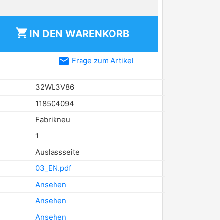
shopping_cart
IN DEN
WARENKORB
email
Frage zum Artikel
32WL3V86
118504094
Fabrikneu
1
Auslassseite
03_EN.pdf
Ansehen
Ansehen
Ansehen