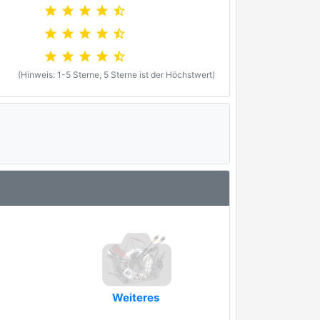
star
star
star
star
star_half
star
star
star
star
star_half
star
star
star
star
star_half
(Hinweis: 1-5 Sterne, 5 Sterne ist der Höchstwert)
Weiteres