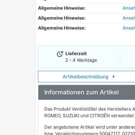
Allgemeine Hinweise:
Anse
Allgemeine Hinweise:
Anse
Allgemeine Hinweise:
Anse
more_time
Lieferzeit
2 - 4 Werktage
arrow_right
Artikelbeschreibung
Informationen zum Artikel
Das Produkt Ventilstößel des Herstellers 
ROMEO, SUZUKI und CITROËN verwendet 
Der angebotene Artikel wird unter andere
bzw. Vergleichsnummern 50047117, 0221