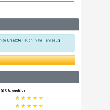
lte Ersatzteil auch in Ihr Fahrzeug
(95 % positiv)
star
star
star
star
star_half
star
star
star
star
star_half