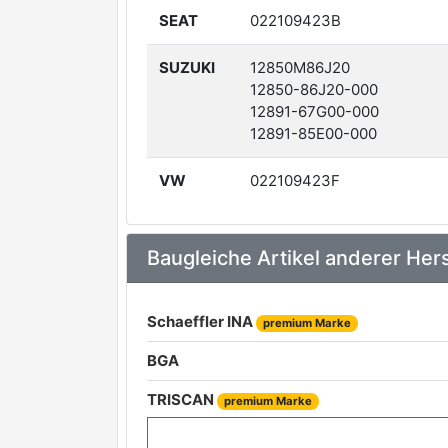
SEAT
022109423B
SUZUKI
12850M86J20
12850-86J20-000
12891-67G00-000
12891-85E00-000
VW
022109423F
Baugleiche Artikel anderer Hers
Schaeffler INA
premium Marke
BGA
TRISCAN
premium Marke
MAHLE