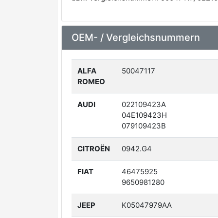
OEM- / Vergleichsnummern
ALFA
50047117
ROMEO
AUDI
022109423A
04E109423H
079109423B
CITROËN
0942.G4
FIAT
46475925
9650981280
JEEP
K05047979AA