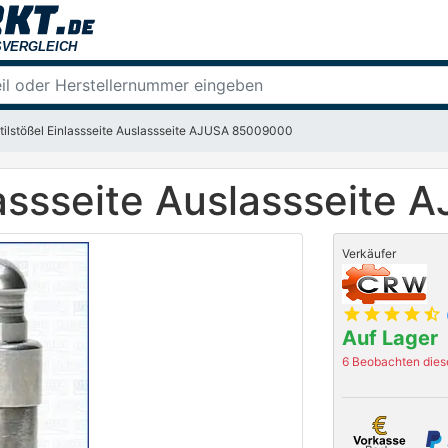
tilstößel Einlassseite Auslassseite AJUSA 85009000
nlassseite Auslassseit
Verkäufer
star
star
star
star
star_half
Auf Lager
6 Beobachten diese