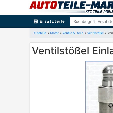
ballot
Ersatzteile
Autoteile
Motor
Ventile & -teile
Ventilstößel
Ven
Ventilstößel Ei