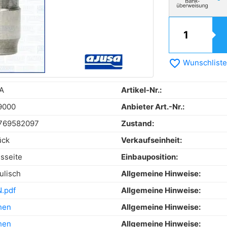
favorite_border
Wunschliste
A
Artikel-Nr.:
9000
Anbieter Art.-Nr.:
769582097
Zustand:
ück
Verkaufseinheit:
ssseite
Einbauposition:
ulisch
Allgemeine Hinweise:
.pdf
Allgemeine Hinweise:
hen
Allgemeine Hinweise:
hen
Allgemeine Hinweise: