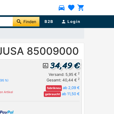
directions_car
favorite
shopping_cart
search
Finden
B2B
person
Login
e AJUSA 85009000
34,49 €
insert_chart_outlined
2
Versand: 5,95 €
2
Gesamt: 40,44 €
(95 %)
ab 2,09 €
fabrikneu
n Artikel
ab 11,50 €
gebraucht