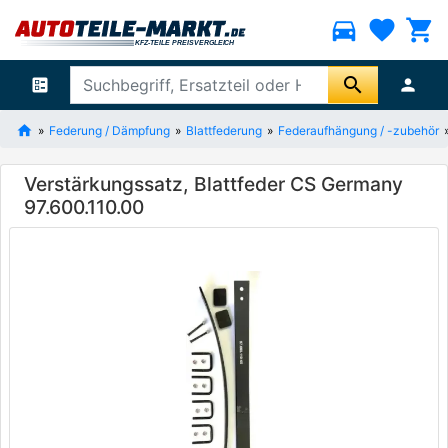
directions_car
favorite
shopping_cart
search
ballot
person
Federung / Dämpfung
Blattfederung
Federaufhängung / -zubehör
Verstärkungssatz, Blattfeder CS Germany
97.600.110.00