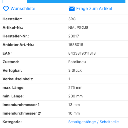
favorite_border
email
Wunschliste
Frage zum Artikel
Hersteller:
3RG
Artikel-Nr.:
NMJPG2J8
Hersteller-Nr.:
23017
Anbieter Art.-Nr.:
1585016
EAN:
8433819011318
Zustand:
Fabrikneu
Verfügbar:
3 Stück
Verkaufseinheit:
1
max. Länge:
275 mm
min. Länge:
230 mm
Innendurchmesser 1:
13 mm
Innendurchmesser 2:
10 mm
Kategorie:
Schaltgestänge / Schaltseile