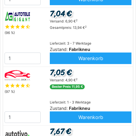
7,04 €
2
Versand: 6,90 €
star
star
star
star
star_half
2
Gesamtpreis: 13,94 €
(96 %)
Lieferzeit: 3 - 7 Werktage
Zustand:
Fabrikneu
Warenkorb
7,05 €
2
Versand: 4,90 €
star
star
star
star
star_half
Bester Preis 11,95 €
(97 %)
Lieferzeit: 1 - 3 Werktage
Zustand:
Fabrikneu
Warenkorb
7,67 €