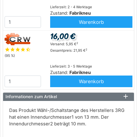
Lieferzeit: 2 - 4 Werktage
Zustand:
Fabrikneu
Warenkorb
16,00 €
2
Versand: 5,95 €
star
star
star
star
star_half
2
Gesamtpreis: 21,95 €
(95 %)
Lieferzeit: 3 - 5 Werktage
Zustand:
Fabrikneu
Warenkorb
Informationen zum Artikel
Das Produkt Wähl-/Schaltstange des Herstellers 3RG
hat einen Innendurchmesser1 von 13 mm. Der
Innendurchmesser2 beträgt 10 mm.