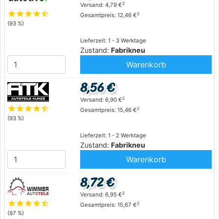
2
Versand: 4,79 €
star
star
star
star
star_half
2
Gesamtpreis: 12,46 €
(93 %)
Lieferzeit: 1 - 3 Werktage
Zustand:
Fabrikneu
Warenkorb
8,56 €
2
Versand: 6,90 €
star
star
star
star
star_half
2
Gesamtpreis: 15,46 €
(93 %)
Lieferzeit: 1 - 2 Werktage
Zustand:
Fabrikneu
Warenkorb
8,72 €
2
Versand: 6,95 €
star
star
star
star
star_half
2
Gesamtpreis: 15,67 €
(97 %)