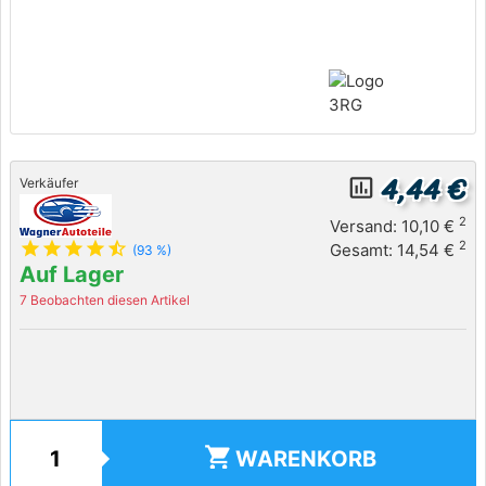
4,44 €
insert_chart_outlined
Verkäufer
2
Versand: 10,10 €
star
star
star
star
star_half
2
Gesamt: 14,54 €
(93 %)
Auf Lager
7 Beobachten diesen Artikel
shopping_cart
WARENKORB