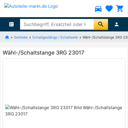
directions_car
favorite
shopping_cart
search
ballot
person
Getriebe
Schaltgestänge / Schaltseile
Wähl-/Schaltstange 3RG 23
Wähl-/Schaltstange 3RG 23017