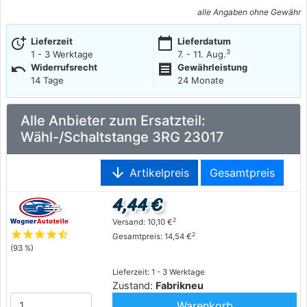
alle Angaben ohne Gewähr
more_time
calendar_today
Lieferzeit
Lieferdatum
3
1 - 3 Werktage
7. - 11. Aug.
undo
receipt
Widerrufsrecht
Gewährleistung
14 Tage
24 Monate
Alle Anbieter zum Ersatzteil:
Wähl-/Schaltstange 3RG 23017
arrow_downward
Artikelpreis
Gesamtpreis
4,44 €
2
Versand: 10,10 €
star
star
star
star
star_half
2
Gesamtpreis: 14,54 €
(93 %)
Lieferzeit: 1 - 3 Werktage
Zustand:
Fabrikneu
Warenkorb