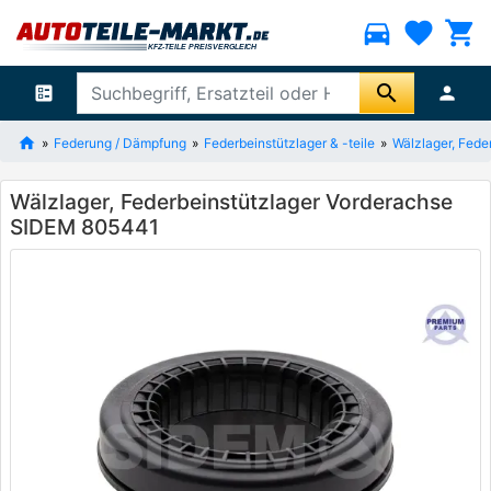
directions_car
favorite
shopping_cart
search
ballot
person
Federung / Dämpfung
Federbeinstützlager & -teile
Wälzlager, Fede
Wälzlager, Federbeinstützlager Vorderachse
SIDEM 805441