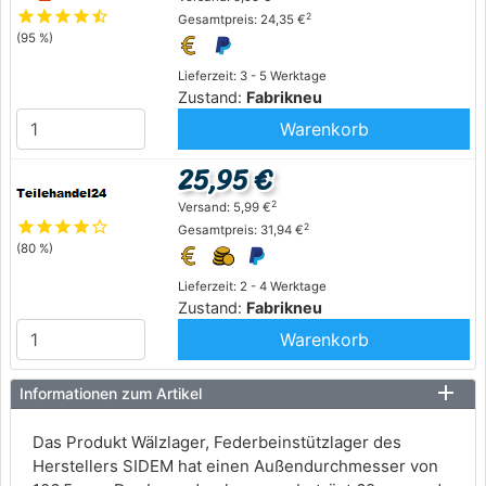
star
star
star
star
star_half
2
Gesamtpreis: 24,35 €
(95 %)
Lieferzeit: 3 - 5 Werktage
Zustand:
Fabrikneu
Warenkorb
25,95 €
2
Versand: 5,99 €
star
star
star
star
star_outline
2
Gesamtpreis: 31,94 €
(80 %)
Lieferzeit: 2 - 4 Werktage
Zustand:
Fabrikneu
Warenkorb
Informationen zum Artikel
Das Produkt Wälzlager, Federbeinstützlager des
Herstellers SIDEM hat einen Außendurchmesser von