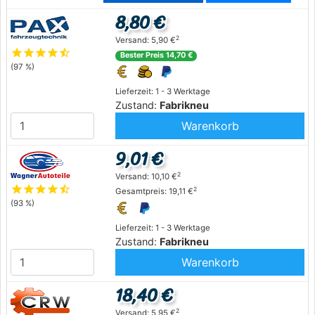
8,80 €
2
Versand: 5,90 €
star
star
star
star
star_half
Bester Preis 14,70 €
(97 %)
Lieferzeit: 1 - 3 Werktage
Zustand:
Fabrikneu
Warenkorb
9,01 €
2
Versand: 10,10 €
star
star
star
star
star_half
2
Gesamtpreis: 19,11 €
(93 %)
Lieferzeit: 1 - 3 Werktage
Zustand:
Fabrikneu
Warenkorb
18,40 €
2
Versand: 5,95 €