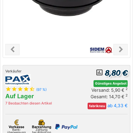
chevron_left
chevron_right
Previous
Next
8,80 €
insert_chart_outlined
Verkäufer
Günstiges Angebot
star
star
star
star
star_half
2
Versand: 5,90 €
(97 %)
Auf Lager
2
Gesamt: 14,70 €
7 Beobachten diesen Artikel
ab 4,33 €
fabrikneu