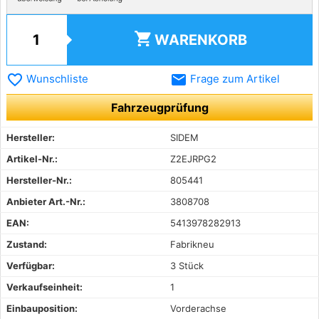
shopping_cart
WARENKORB
favorite_border
email
Wunschliste
Frage zum Artikel
Fahrzeugprüfung
Hersteller:
SIDEM
Artikel-Nr.:
Z2EJRPG2
Hersteller-Nr.:
805441
Anbieter Art.-Nr.:
3808708
EAN:
5413978282913
Zustand:
Fabrikneu
Verfügbar:
3 Stück
Verkaufseinheit:
1
Einbauposition:
Vorderachse