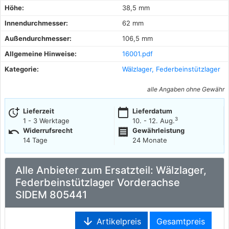
Höhe:
38,5 mm
Innendurchmesser:
62 mm
Außendurchmesser:
106,5 mm
Allgemeine Hinweise:
16001.pdf
Kategorie:
Wälzlager, Federbeinstützlager
alle Angaben ohne Gewähr
more_time
calendar_today
Lieferzeit
Lieferdatum
3
1 - 3 Werktage
10. - 12. Aug.
undo
receipt
Widerrufsrecht
Gewährleistung
14 Tage
24 Monate
Alle Anbieter zum Ersatzteil: Wälzlager,
Federbeinstützlager Vorderachse
SIDEM 805441
arrow_downward
Artikelpreis
Gesamtpreis