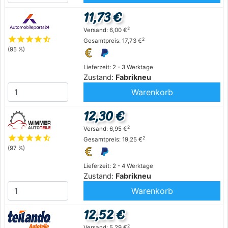
11,73 €
2
Versand: 6,00 €
star
star
star
star
star_half
2
Gesamtpreis: 17,73 €
(95 %)
Lieferzeit: 2 - 3 Werktage
Zustand:
Fabrikneu
Warenkorb
12,30 €
2
Versand: 6,95 €
star
star
star
star
star_half
2
Gesamtpreis: 19,25 €
(97 %)
Lieferzeit: 2 - 4 Werktage
Zustand:
Fabrikneu
Warenkorb
12,52 €
2
Versand: 5,29 €