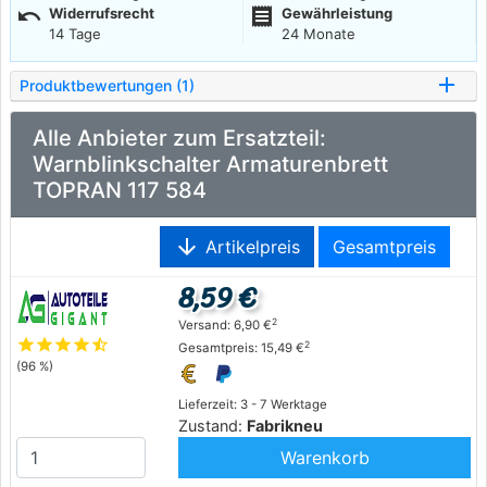
undo
receipt
Widerrufsrecht
Gewährleistung
14 Tage
24 Monate
Produktbewertungen (1)
Alle Anbieter zum Ersatzteil:
Warnblinkschalter Armaturenbrett
TOPRAN 117 584
arrow_downward
Artikelpreis
Gesamtpreis
8,59 €
2
Versand: 6,90 €
star
star
star
star
star_half
2
Gesamtpreis: 15,49 €
(96 %)
Lieferzeit: 3 - 7 Werktage
Zustand:
Fabrikneu
Warenkorb