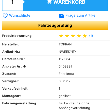
shopping_cart
WARENKORB
favorite_border
email
Wunschliste
Frage zum Artikel
Fahrzeugprüfung
star
star
star
star
star
Produktbewertung
(1)
Hersteller:
TOPRAN
Artikel-Nr.:
NWEEKYEY
Hersteller-Nr.:
117 584
Anbieter Art.-Nr.:
5409891
Zustand:
Fabrikneu
Verfügbar:
6 Stück
Verkaufseinheit:
1
Montageart:
geclipst
Fahrzeugausstattung:
für Fahrzeuge ohne
Anhängevorrichtung