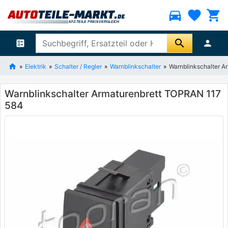
directions_car
favorite
shopping_cart
search
ballot
person
Elektrik
Schalter / Regler
Warnblinkschalter
Warnblinkschalter 
Warnblinkschalter Armaturenbrett TOPRAN 117
584