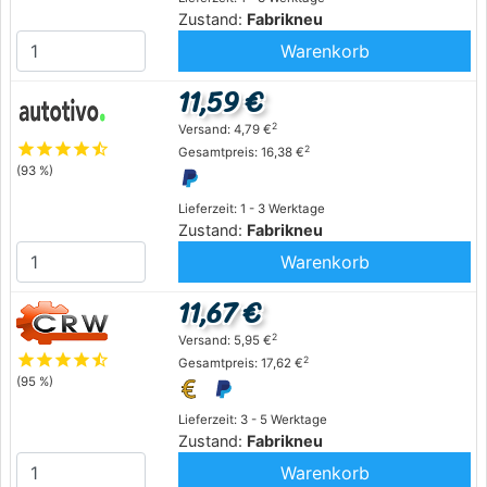
Zustand:
Fabrikneu
Warenkorb
11,59 €
2
Versand: 4,79 €
star
star
star
star
star_half
2
Gesamtpreis: 16,38 €
(93 %)
Lieferzeit: 1 - 3 Werktage
Zustand:
Fabrikneu
Warenkorb
11,67 €
2
Versand: 5,95 €
star
star
star
star
star_half
2
Gesamtpreis: 17,62 €
(95 %)
Lieferzeit: 3 - 5 Werktage
Zustand:
Fabrikneu
Warenkorb