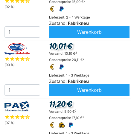
star
star
star
star
star_half
2
Gesamtpreis: 15,90 €
(92 %)
Lieferzeit: 2 - 4 Werktage
Zustand:
Fabrikneu
Warenkorb
10,01 €
2
Versand: 10,10 €
star
star
star
star
star_half
2
Gesamtpreis: 20,11 €
(93 %)
Lieferzeit: 1 - 3 Werktage
Zustand:
Fabrikneu
Warenkorb
11,20 €
2
Versand: 5,90 €
star
star
star
star
star_half
2
Gesamtpreis: 17,10 €
(97 %)
Lieferzeit: 1 - 3 Werktage