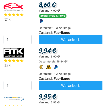
8,60 €
2
Versand: 4,90 €
star
star
star
star
star_half
Bester Preis 13,50 €
(97 %)
Lieferzeit: 1 - 3 Werktage
Zustand:
Fabrikneu
Warenkorb
9,94 €
2
Versand: 6,90 €
star
star
star
star
star_half
2
Gesamtpreis: 16,84 €
(93 %)
Lieferzeit: 1 - 2 Werktage
Zustand:
Fabrikneu
Warenkorb
9,95 €
2
Versand: 5,95 €