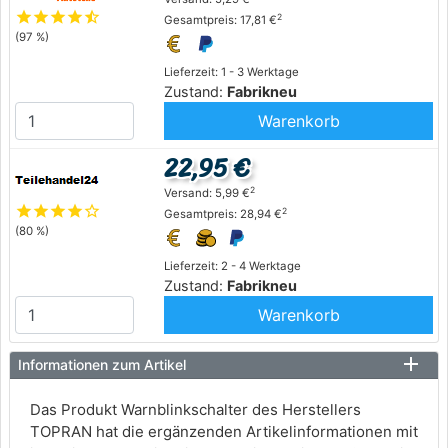
star
star
star
star
star_half
2
Gesamtpreis: 17,81 €
(97 %)
Lieferzeit: 1 - 3 Werktage
Zustand:
Fabrikneu
Warenkorb
22,95 €
2
Versand: 5,99 €
star
star
star
star
star_outline
2
Gesamtpreis: 28,94 €
(80 %)
Lieferzeit: 2 - 4 Werktage
Zustand:
Fabrikneu
Warenkorb
Informationen zum Artikel
Das Produkt Warnblinkschalter des Herstellers
TOPRAN hat die ergänzenden Artikelinformationen mit