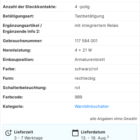
Anzahl der Steckkontakte:
4 -polig
Betätigungsart:
Tastbetätigung
Ergänzungsartikel /
mit integriertem Relais
Ergänzende Info 2:
Gebrauchsnummer:
117 584 001
Nennleistung:
4 x 21 W
Einbauposition:
Armaturenbrett
Farbe:
schwarz/rot
Form:
rechteckig
Schalterbeleuchtung:
rot
Farbcode:
9B9
Kategorie:
Warnblinkschalter
alle Angaben ohne Gewähr
more_time
calendar_today
Lieferzeit
Lieferdatum
3
3 - 7 Werktage
13. - 19. Aug.