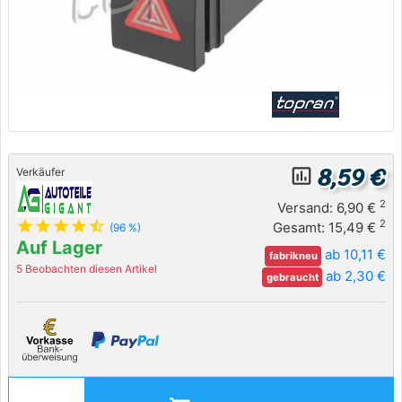
8,59 €
insert_chart_outlined
Verkäufer
2
Versand: 6,90 €
star
star
star
star
star_half
2
Gesamt: 15,49 €
(96 %)
Auf Lager
ab 10,11 €
fabrikneu
5 Beobachten diesen Artikel
ab 2,30 €
gebraucht