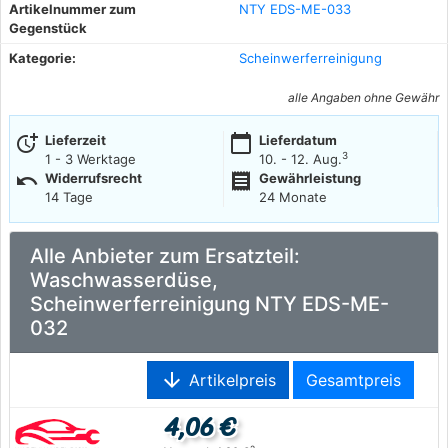
Artikelnummer zum
NTY EDS-ME-033
Gegenstück
Kategorie:
Scheinwerferreinigung
alle Angaben ohne Gewähr
more_time
calendar_today
Lieferzeit
Lieferdatum
3
1 - 3 Werktage
10. - 12. Aug.
undo
receipt
Widerrufsrecht
Gewährleistung
14 Tage
24 Monate
Alle Anbieter zum Ersatzteil:
Waschwasserdüse,
Scheinwerferreinigung NTY EDS-ME-
032
arrow_downward
Artikelpreis
Gesamtpreis
4,06 €