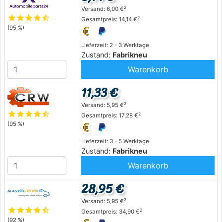
2
Versand: 6,00 €
star
star
star
star
star_half
2
Gesamtpreis: 14,14 €
(95 %)
Lieferzeit: 2 - 3 Werktage
Zustand:
Fabrikneu
Warenkorb
11,33 €
2
Versand: 5,95 €
star
star
star
star
star_half
2
Gesamtpreis: 17,28 €
(95 %)
Lieferzeit: 3 - 5 Werktage
Zustand:
Fabrikneu
Warenkorb
28,95 €
2
Versand: 5,95 €
star
star
star
star
star_half
2
Gesamtpreis: 34,90 €
(92 %)