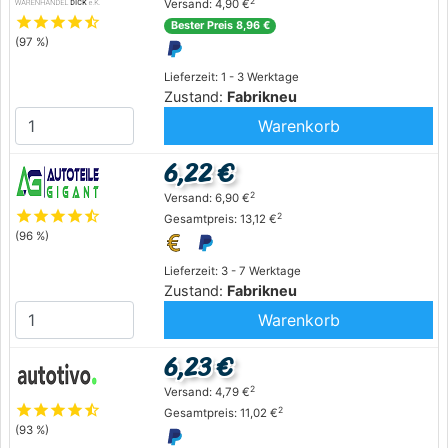
2
Versand: 4,90 €
star
star
star
star
star_half
Bester Preis 8,96 €
(97 %)
Lieferzeit: 1 - 3 Werktage
Zustand:
Fabrikneu
Warenkorb
6,22 €
2
Versand: 6,90 €
star
star
star
star
star_half
2
Gesamtpreis: 13,12 €
(96 %)
Lieferzeit: 3 - 7 Werktage
Zustand:
Fabrikneu
Warenkorb
6,23 €
2
Versand: 4,79 €
star
star
star
star
star_half
2
Gesamtpreis: 11,02 €
(93 %)