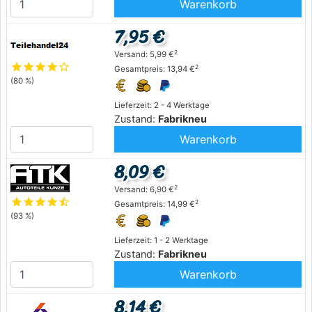
Warenkorb
7,95 €
2
Versand: 5,99 €
star
star
star
star
star_outline
2
Gesamtpreis: 13,94 €
(80 %)
Lieferzeit: 2 - 4 Werktage
Zustand:
Fabrikneu
Warenkorb
8,09 €
2
Versand: 6,90 €
star
star
star
star
star_half
2
Gesamtpreis: 14,99 €
(93 %)
Lieferzeit: 1 - 2 Werktage
Zustand:
Fabrikneu
Warenkorb
8,14 €