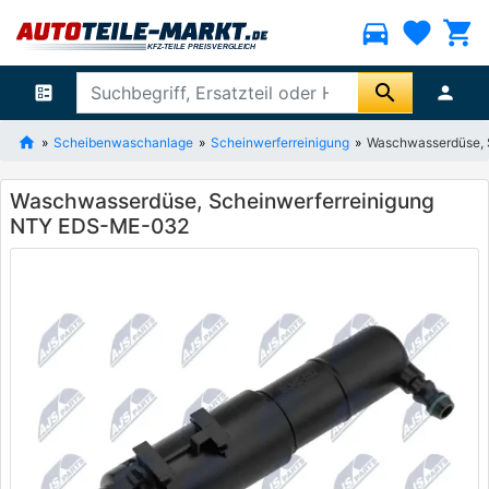
directions_car
favorite
shopping_cart
search
ballot
person
Scheibenwaschanlage
Scheinwerferreinigung
Waschwasserdüse, 
Waschwasserdüse, Scheinwerferreinigung
NTY EDS-ME-032