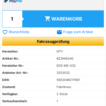
shopping_cart
WARENKORB
favorite_border
email
Wunschliste
Frage zum Artikel
Fahrzeugprüfung
Hersteller:
NTY
Artikel-Nr.:
8Z2NNG4G
Hersteller-Nr.:
EDS-ME-032
Anbieter Art.-Nr.:
3253532
EAN:
5902048217691
Zustand:
Fabrikneu
Verfügbar:
2 Stück
Verkaufseinheit:
1