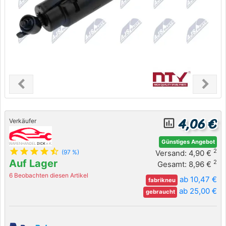
chevron_left
chevron_right
Previous
Next
4,06 €
insert_chart_outlined
Verkäufer
Günstiges Angebot
star
star
star
star
star_half
2
Versand: 4,90 €
(97 %)
Auf Lager
2
Gesamt: 8,96 €
6 Beobachten diesen Artikel
ab 10,47 €
fabrikneu
ab 25,00 €
gebraucht