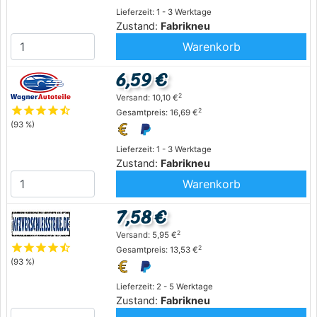
Lieferzeit: 1 - 3 Werktage
Zustand:
Fabrikneu
Warenkorb
6,59 €
2
Versand: 10,10 €
star
star
star
star
star_half
2
Gesamtpreis: 16,69 €
(93 %)
Lieferzeit: 1 - 3 Werktage
Zustand:
Fabrikneu
Warenkorb
7,58 €
2
Versand: 5,95 €
star
star
star
star
star_half
2
Gesamtpreis: 13,53 €
(93 %)
Lieferzeit: 2 - 5 Werktage
Zustand:
Fabrikneu