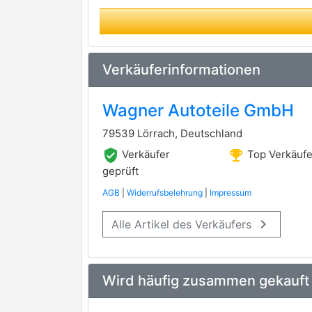
Verkäuferinformationen
Wagner Autoteile GmbH
79539 Lörrach, Deutschland
verified_user
emoji_events
Verkäufer
Top Verkäufe
geprüft
AGB
|
Widerrufsbelehrung
|
Impressum
keyboard_arrow_right
Alle Artikel des Verkäufers
Wird häufig zusammen gekauft