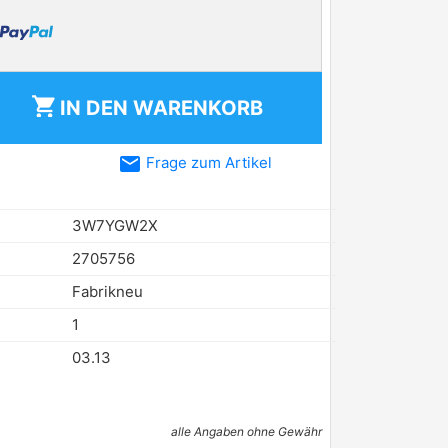
shopping_cart
IN DEN
WARENKORB
email
Frage zum Artikel
3W7YGW2X
2705756
Fabrikneu
1
03.13
alle Angaben ohne Gewähr