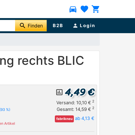
directions_car
favorite
shopping_cart
search
Finden
B2B
person
Login
ng rechts BLIC
4,49 €
insert_chart_outlined
2
Versand: 10,10 €
2
Gesamt: 14,59 €
(93 %)
ab 4,13 €
fabrikneu
n Artikel