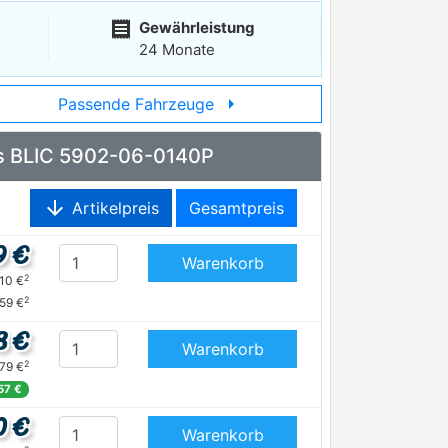
receipt
Gewährleistung
24 Monate
arrow_right
Passende Fahrzeuge
ts BLIC 5902-06-0140P
arrow_downward
Artikelpreis
Gesamtpreis
9 €
Warenkorb
2
,10 €
2
,59 €
8 €
Warenkorb
2
,79 €
,57 €
0 €
Warenkorb