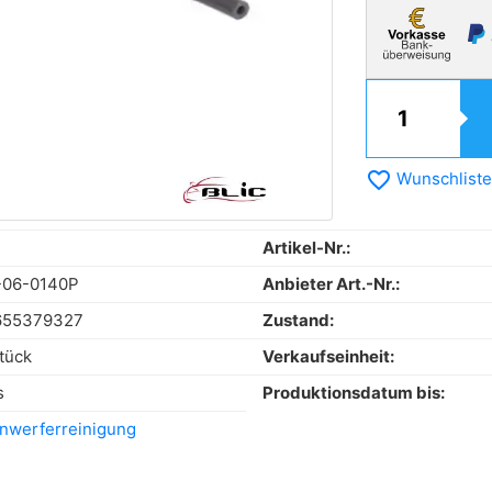
favorite_border
Wunschliste
Artikel-Nr.:
-06-0140P
Anbieter Art.-Nr.:
655379327
Zustand:
tück
Verkaufseinheit:
s
Produktionsdatum bis:
nwerferreinigung