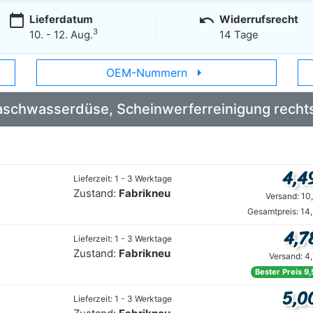
calendar_today
undo
Lieferdatum
Widerrufsrecht
3
10. - 12. Aug.
14 Tage
arrow_right
OEM-Nummern
 Waschwasserdüse, Scheinwerferreinigung rech
4,4
Lieferzeit: 1 - 3 Werktage
Zustand:
Fabrikneu
Versand: 10
Gesamtpreis: 14
4,7
Lieferzeit: 1 - 3 Werktage
Zustand:
Fabrikneu
Versand: 4
Bester Preis 9
5,0
Lieferzeit: 1 - 3 Werktage