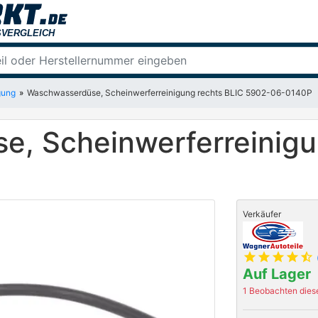
gung
Waschwasserdüse, Scheinwerferreinigung rechts BLIC 5902-06-0140P
, Scheinwerferreinigu
Verkäufer
star
star
star
star
star_half
Auf Lager
1 Beobachten diese