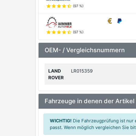
star
star
star
star
star_half
(97 %)
star
star
star
star
star_half
(97 %)
OEM- / Vergleichsnummern
LAND
LR015359
ROVER
Fahrzeuge in denen der Artikel
WICHTIG!
Die Fahrzeugprüfung ist nur e
passt. Wenn möglich vergleichen Sie b