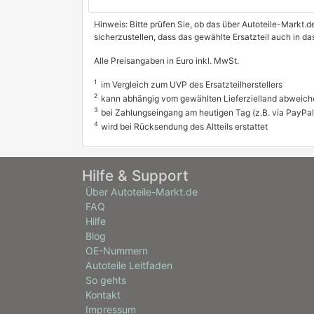
Hinweis: Bitte prüfen Sie, ob das über Autoteile-Markt.d
sicherzustellen, dass das gewählte Ersatzteil auch in 
Alle Preisangaben in Euro inkl. MwSt.
1
im Vergleich zum UVP des Ersatzteilherstellers
2
kann abhängig vom gewählten Lieferzielland abweich
3
bei Zahlungseingang am heutigen Tag (z.B. via PayPal
4
wird bei Rücksendung des Altteils erstattet
Hilfe & Support
Über Autoteile-Markt.de
FAQ
Hilfe
Blog
OE-Nummern
Autoteile Leitfaden
So gehts
Kontakt
Impressum