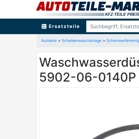
ballot
Ersatzteile
Autoteile
Scheibenwaschanlage
Scheinwerferreini
Waschwasserdüse
5902-06-0140P