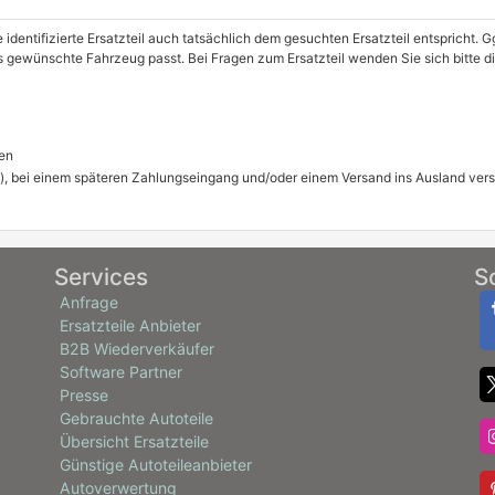
e identifizierte Ersatzteil auch tatsächlich dem gesuchten Ersatzteil entspricht.
das gewünschte Fahrzeug passt. Bei Fragen zum Ersatzteil wenden Sie sich bitte 
en
), bei einem späteren Zahlungseingang und/oder einem Versand ins Ausland ver
Services
S
Anfrage
Ersatzteile Anbieter
B2B Wiederverkäufer
Software Partner
Presse
Gebrauchte Autoteile
Übersicht Ersatzteile
Günstige Autoteileanbieter
Autoverwertung