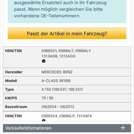
ausgewählte Ersatzteil auch in Ihr Fahrzeug
passt. Wenn möglich vergleichen Sie bitte
vorhandene OE-Teilenummern.
Passt der Artikel in mein Fahrzeug?
0999301, 0999ALT, 0999ALY
1313AGB, 1313AGG
info
MERCEDES-BENZ
A-CLASS (W169)
A 150 (169.031, 169.331)
70 / 95
09/2004 - 06/2012
0999304, 0999ALP, 1313AFX
info
Verkäuferinformationen
MERCEDES-BENZ