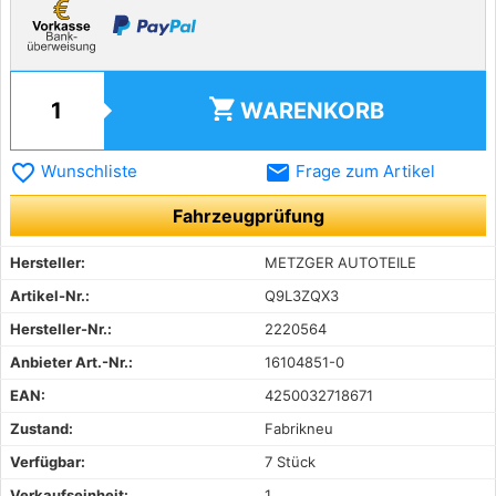
shopping_cart
WARENKORB
favorite_border
email
Wunschliste
Frage zum Artikel
Fahrzeugprüfung
Hersteller:
METZGER AUTOTEILE
Artikel-Nr.:
Q9L3ZQX3
Hersteller-Nr.:
2220564
Anbieter Art.-Nr.:
16104851-0
EAN:
4250032718671
Zustand:
Fabrikneu
Verfügbar:
7 Stück
Verkaufseinheit:
1