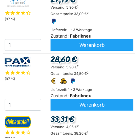
2
Versand: 5,90 €
star
star
star
star
star_half
2
Gesamtpreis: 33,09 €
(97 %)
Lieferzeit: 1 - 3 Werktage
Zustand:
Fabrikneu
Warenkorb
28,60 €
2
Versand: 5,90 €
star
star
star
star
star_half
2
Gesamtpreis: 34,50 €
(97 %)
Lieferzeit: 1 - 3 Werktage
Zustand:
Fabrikneu
Warenkorb
33,31 €
2
Versand: 4,95 €
star
star
star
star
star_outline
2
Gesamtpreis: 38,26 €