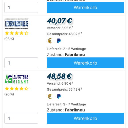
Warenkorb
40,07 €
2
Versand: 5,95 €
star
star
star
star
star_half
2
Gesamtpreis: 46,02 €
(93 %)
Lieferzeit: 2 - 5 Werktage
Zustand:
Fabrikneu
Warenkorb
48,58 €
2
Versand: 6,90 €
star
star
star
star
star_half
2
Gesamtpreis: 55,48 €
(96 %)
Lieferzeit: 3 - 7 Werktage
Zustand:
Fabrikneu
Warenkorb