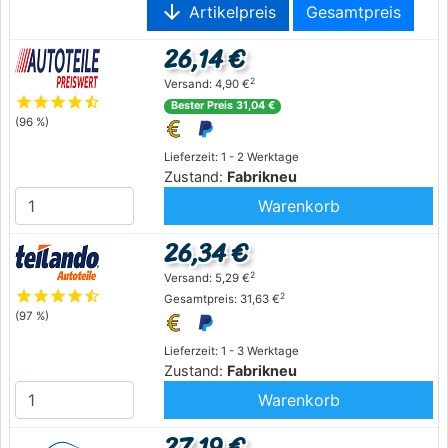
arrow_downward
Artikelpreis
Gesamtpreis
26,14 €
2
Versand: 4,90 €
star
star
star
star
star_half
Bester Preis 31,04 €
(96 %)
Lieferzeit: 1 - 2 Werktage
Zustand:
Fabrikneu
Warenkorb
26,34 €
2
Versand: 5,29 €
star
star
star
star
star_half
2
Gesamtpreis: 31,63 €
(97 %)
Lieferzeit: 1 - 3 Werktage
Zustand:
Fabrikneu
Warenkorb
27,19 €