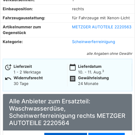
Einbauposition:
rechts
Fahrzeugausstattung:
für Fahrzeuge mit Xenon-Licht
Artikelnummer zum
METZGER AUTOTEILE 2220563
Gegenstück
Kategorie:
Scheinwerferreinigung
alle Angaben ohne Gewähr
more_time
calendar_today
Lieferzeit
Lieferdatum
3
1 - 2 Werktage
10. - 11. Aug.
undo
receipt
Widerrufsrecht
Gewährleistung
30 Tage
24 Monate
Alle Anbieter zum Ersatzteil:
Waschwasserdüse,
Scheinwerferreinigung rechts METZGER
AUTOTEILE 2220564