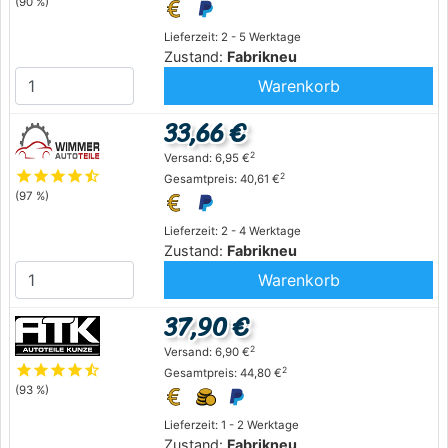
(90 %)
Lieferzeit: 2 - 5 Werktage
Zustand:
Fabrikneu
Warenkorb
33,66 €
2
Versand: 6,95 €
star
star
star
star
star_half
2
Gesamtpreis: 40,61 €
(97 %)
Lieferzeit: 2 - 4 Werktage
Zustand:
Fabrikneu
Warenkorb
37,90 €
2
Versand: 6,90 €
star
star
star
star
star_half
2
Gesamtpreis: 44,80 €
(93 %)
Lieferzeit: 1 - 2 Werktage
Zustand:
Fabrikneu