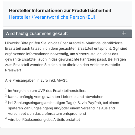
A-CLASS (W169)
Hersteller Informationen zur Produktsicherheit
A 160 CDI (169.006, 169.306)
Hersteller / Verantwortliche Person (EU)
60 / 82
09/2004 - 06/2012
Wird häufig zusammen gekauft
0999302, 0999ALU, 1313AGC
Hinweis: Bitte prüfen Sie, ob das über Autoteile-Markt.de identifizierte
info
Ersatzteil auch tatsächlich dem gesuchten Ersatzteil entspricht. Ggf. sind
ergänzende Informationen notwendig, um sicherzustellen, dass das
MERCEDES-BENZ
gewählte Ersatzteil auch in das gewünschte Fahrzeug passt. Bei Fragen
zum Ersatzteil wenden Sie sich bitte direkt an den Anbieter Autoteile
A-CLASS (W169)
Preiswert
A 170 (169.032, 169.332)
Alle Preisangaben in Euro inkl. MwSt.
85 / 116
1
im Vergleich zum UVP des Ersatzteilherstellers
09/2004 - 06/2012
2
kann abhängig vom gewählten Lieferzielland abweichen
3
0999305, 0999ALQ, 0999ALX
bei Zahlungseingang am heutigen Tag (z.B. via PayPal), bei einem
1313AFY, 1313AGF
späteren Zahlungseingang und/oder einem Versand ins Ausland
info
verschiebt sich das Lieferdatum entsprechend
4
wird bei Rücksendung des Altteils erstattet
MERCEDES-BENZ
A-CLASS (W169)