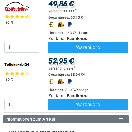
49,86 €
2
Versand: 10,90 €
star
star
star
star
star_half
2
Gesamtpreis: 60,76 €
(95 %)
Lieferzeit: 1 - 3 Werktage
Zustand:
Fabrikneu
Warenkorb
52,95 €
2
Versand: 5,99 €
star
star
star
star
star_outline
2
Gesamtpreis: 58,94 €
(80 %)
Lieferzeit: 2 - 4 Werktage
Zustand:
Fabrikneu
Warenkorb
Informationen zum Artikel