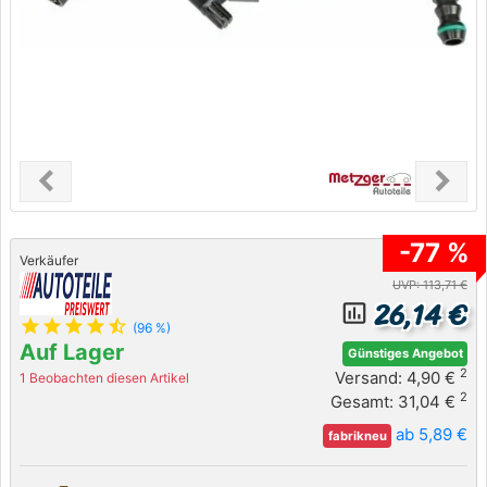
chevron_left
chevron_right
Previous
Next
-77 %
Verkäufer
UVP: 113,71 €
26,14 €
insert_chart_outlined
star
star
star
star
star_half
(96 %)
Auf Lager
Günstiges Angebot
2
Versand: 4,90 €
1 Beobachten diesen Artikel
2
Gesamt: 31,04 €
ab 5,89 €
fabrikneu