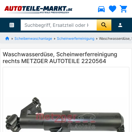
directions_car
favorite
shopping_cart
search
ballot
person
Scheibenwaschanlage
Scheinwerferreinigung
Waschwasserdüse, 
Waschwasserdüse, Scheinwerferreinigung
rechts METZGER AUTOTEILE 2220564