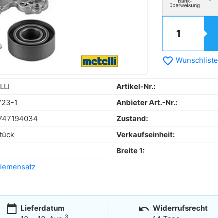
favorite_border
Wunschliste
LLI
Artikel-Nr.:
723-1
Anbieter Art.-Nr.:
747194034
Zustand:
tück
Verkaufseinheit:
Breite 1:
iemensatz
calendar_today
undo
Lieferdatum
Widerrufsrecht
3