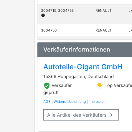
3004719, 3004755
RENAULT
LA
GK
info
3004756
RENAULT
LA
HELLA
3004736
HEPU
RENAULT
L
premium Marke
info
Verkäuferinformationen
HUTCHINSON
3004753
RENAULT
L
Autoteile-Gigant GmbH
IPD
3004778
RENAULT
S
15366 Hoppegarten, Deutschland
KWP
verified_user
emoji_events
Verkäufer
Top Verkäufe
geprüft
NISSENS
AGB
|
Widerrufsbelehrung
|
Impressum
OMB
keyboard_arrow_right
Alle Artikel des Verkäufers
OPTIBELT