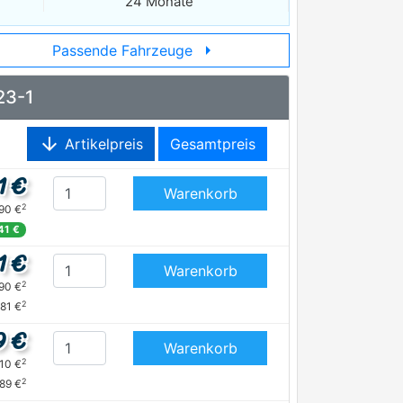
24 Monate
arrow_right
Passende Fahrzeuge
23-1
arrow_downward
Artikelpreis
Gesamtpreis
1 €
Warenkorb
2
,90 €
41 €
1 €
Warenkorb
2
,90 €
2
,81 €
9 €
Warenkorb
2
,10 €
2
,89 €