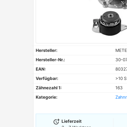
Hersteller:
METE
Hersteller-Nr.:
30-0
EAN:
8032
Verfügbar:
>10 S
Zähnezahl 1:
163
Kategorie:
Zahnr
more_time
Lieferzeit