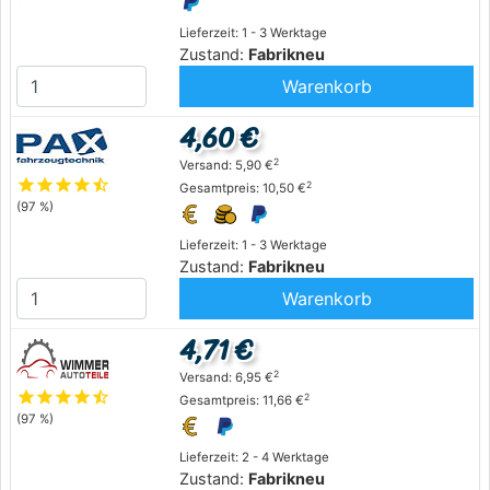
Lieferzeit: 1 - 3 Werktage
Zustand:
Fabrikneu
Warenkorb
4,60 €
2
Versand: 5,90 €
star
star
star
star
star_half
2
Gesamtpreis: 10,50 €
(97 %)
Lieferzeit: 1 - 3 Werktage
Zustand:
Fabrikneu
Warenkorb
4,71 €
2
Versand: 6,95 €
star
star
star
star
star_half
2
Gesamtpreis: 11,66 €
(97 %)
Lieferzeit: 2 - 4 Werktage
Zustand:
Fabrikneu