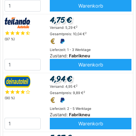
Warenkorb
4,75 €
2
Versand: 5,29 €
star
star
star
star
star_half
2
Gesamtpreis: 10,04 €
(97 %)
Lieferzeit: 1 - 3 Werktage
Zustand:
Fabrikneu
Warenkorb
4,94 €
2
Versand: 4,95 €
star
star
star
star
star_outline
2
Gesamtpreis: 9,89 €
(90 %)
Lieferzeit: 2 - 5 Werktage
Zustand:
Fabrikneu
Warenkorb