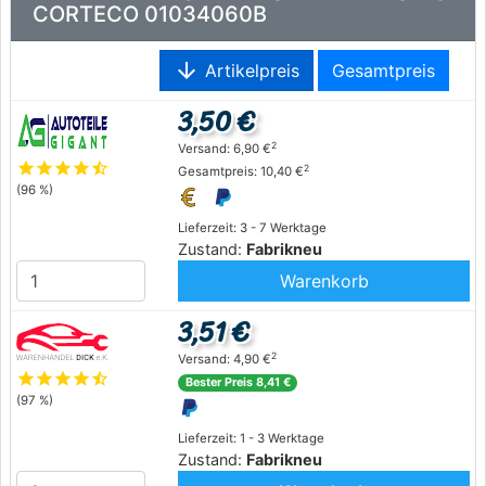
CORTECO 01034060B
arrow_downward
Artikelpreis
Gesamtpreis
3,50 €
2
Versand: 6,90 €
star
star
star
star
star_half
2
Gesamtpreis: 10,40 €
(96 %)
Lieferzeit: 3 - 7 Werktage
Zustand:
Fabrikneu
Warenkorb
3,51 €
2
Versand: 4,90 €
star
star
star
star
star_half
Bester Preis 8,41 €
(97 %)
Lieferzeit: 1 - 3 Werktage
Zustand:
Fabrikneu