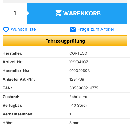
shopping_cart
WARENKORB
favorite_border
email
Wunschliste
Frage zum Artikel
Fahrzeugprüfung
Hersteller:
CORTECO
Artikel-Nr.:
Y2X841G7
Hersteller-Nr.:
01034060B
Anbieter Art.-Nr.:
1291769
EAN:
3358960214775
Zustand:
Fabrikneu
Verfügbar:
>10 Stück
Verkaufseinheit:
1
Höhe:
8 mm