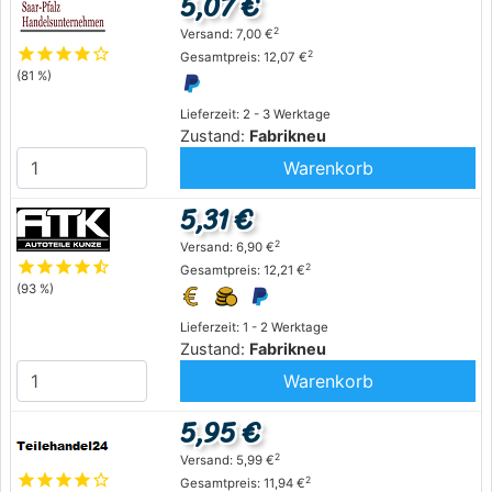
5,07 €
2
Versand: 7,00 €
star
star
star
star
star_outline
2
Gesamtpreis: 12,07 €
(81 %)
Lieferzeit: 2 - 3 Werktage
Zustand:
Fabrikneu
Warenkorb
5,31 €
2
Versand: 6,90 €
star
star
star
star
star_half
2
Gesamtpreis: 12,21 €
(93 %)
Lieferzeit: 1 - 2 Werktage
Zustand:
Fabrikneu
Warenkorb
5,95 €
2
Versand: 5,99 €
star
star
star
star
star_outline
2
Gesamtpreis: 11,94 €