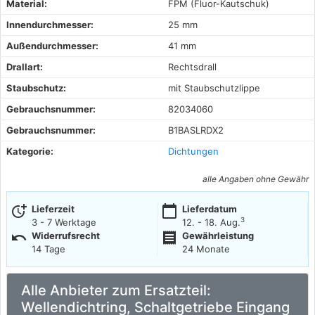
Material:
FPM (Fluor-Kautschuk)
Innendurchmesser:
25 mm
Außendurchmesser:
41 mm
Drallart:
Rechtsdrall
Staubschutz:
mit Staubschutzlippe
Gebrauchsnummer:
82034060
Gebrauchsnummer:
B1BASLRDX2
Kategorie:
Dichtungen
alle Angaben ohne Gewähr
more_time
calendar_today
Lieferzeit
Lieferdatum
3
3 - 7 Werktage
12. - 18. Aug.
undo
receipt
Widerrufsrecht
Gewährleistung
14 Tage
24 Monate
Alle Anbieter zum Ersatzteil:
Wellendichtring, Schaltgetriebe Eingang