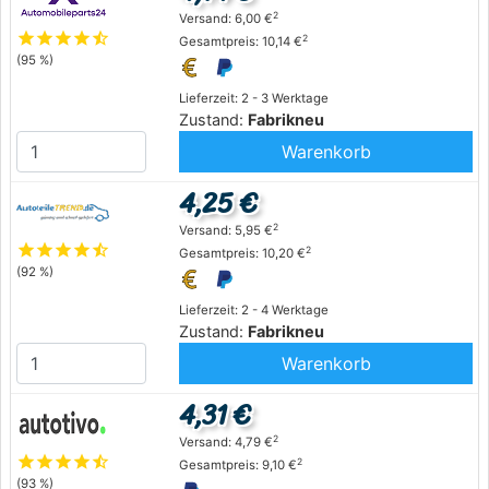
2
Versand: 6,00 €
star
star
star
star
star_half
2
Gesamtpreis: 10,14 €
(95 %)
Lieferzeit: 2 - 3 Werktage
Zustand:
Fabrikneu
Warenkorb
4,25 €
2
Versand: 5,95 €
star
star
star
star
star_half
2
Gesamtpreis: 10,20 €
(92 %)
Lieferzeit: 2 - 4 Werktage
Zustand:
Fabrikneu
Warenkorb
4,31 €
2
Versand: 4,79 €
star
star
star
star
star_half
2
Gesamtpreis: 9,10 €
(93 %)