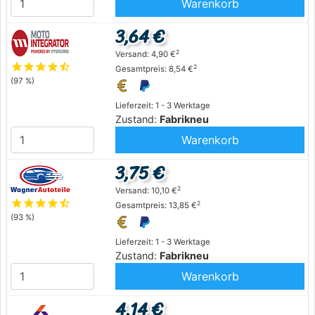
Warenkorb
3,64 €
2
Versand: 4,90 €
star
star
star
star
star_half
2
Gesamtpreis: 8,54 €
(97 %)
Lieferzeit: 1 - 3 Werktage
Zustand:
Fabrikneu
Warenkorb
3,75 €
2
Versand: 10,10 €
star
star
star
star
star_half
2
Gesamtpreis: 13,85 €
(93 %)
Lieferzeit: 1 - 3 Werktage
Zustand:
Fabrikneu
Warenkorb
4,14 €