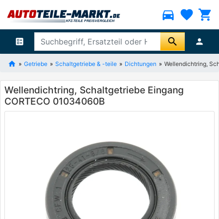
directions_car
favorite
shopping_cart
search
ballot
person
Getriebe
Schaltgetriebe & -teile
Dichtungen
Wellendichtring, 
Wellendichtring, Schaltgetriebe Eingang
CORTECO 01034060B