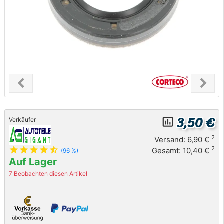
chevron_left
chevron_right
Previous
Next
3,50 €
insert_chart_outlined
Verkäufer
2
Versand: 6,90 €
star
star
star
star
star_half
2
Gesamt: 10,40 €
(96 %)
Auf Lager
7 Beobachten diesen Artikel