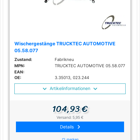
Wischergestänge TRUCKTEC AUTOMOTIVE
05.58.077
Zustand:
Fabrikneu
MPN:
TRUCKTEC AUTOMOTIVE 05.58.077
EAN:
OE:
3.35013, 023.244
Artikelinformationen
104,93 €
Versand: 5,95 €
keyboard_arrow_right
Details
merken
favorite_border