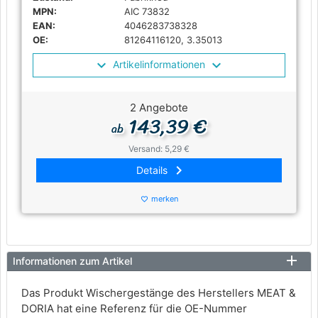
MPN:
AIC 73832
EAN:
4046283738328
OE:
81264116120, 3.35013
Artikelinformationen
2 Angebote
143,39 €
ab
Versand: 5,29 €
keyboard_arrow_right
Details
merken
favorite_border
Informationen zum Artikel
Das Produkt Wischergestänge des Herstellers MEAT &
DORIA hat eine Referenz für die OE-Nummer