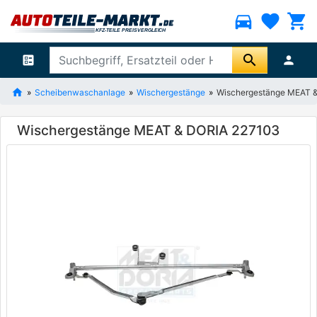
directions_car
favorite
shopping_cart
search
ballot
person
Scheibenwaschanlage
Wischergestänge
Wischergestänge MEAT 
Wischergestänge MEAT & DORIA 227103