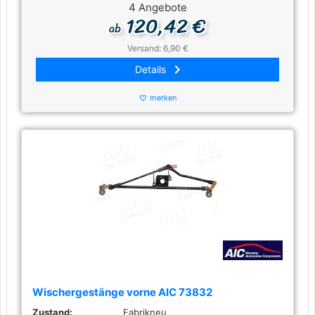
4 Angebote
120,42 €
ab
Versand: 6,90 €
keyboard_arrow_right
Details
merken
favorite_border
Wischergestänge vorne AIC 73832
Zustand:
Fabrikneu