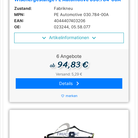
Zustand:
Fabrikneu
MPN:
PE Automotive 030.784-00A
EAN:
4044407403206
OE:
023244, 05.58.077
Artikelinformationen
6 Angebote
94,83 €
ab
Versand: 5,29 €
keyboard_arrow_right
Details
merken
favorite_border