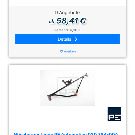
9 Angebote
58,41 €
ab
Versand: 4,90 €
keyboard_arrow_right
Details
merken
favorite_border
Wischergestänge PE Automotive 030.784-00A