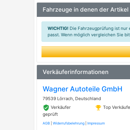
METZGER AUTOTEILE
Fahrzeuge in denen der Artikel
NK
TRISCAN
premium Marke
WICHTIG!
Die Fahrzeugprüfung ist nur e
ALANKO
passt. Wenn möglich vergleichen Sie b
AUTOFREN SEINSA
BORG & BECK
BREMBO
premium Marke
Verkäuferinformationen
BUDWEG CALIPER
Wagner Autoteile GmbH
CARRAB BRAKE PARTS
79539 Lörrach, Deutschland
HELLA PAGID
verified_user
emoji_events
Verkäufer
Top Verkäufe
KAWE
geprüft
AGB
|
Widerrufsbelehrung
|
Impressum
OJD (QUICK BRAKE)