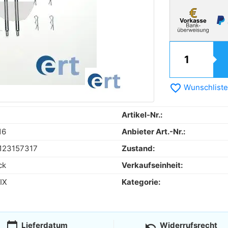
favorite_border
Wunschliste
Artikel-Nr.:
16
Anbieter Art.-Nr.:
123157317
Zustand:
ck
Verkaufseinheit:
IX
Kategorie:
calendar_today
undo
Lieferdatum
Widerrufsrecht