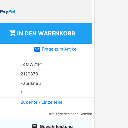
shopping_cart
IN DEN
WARENKORB
email
Frage zum Artikel
L4MW21P1
2129878
Fabrikneu
1
Zubehör / Einzelteile
alle Angaben ohne Gewähr
receipt
Gewährleistung