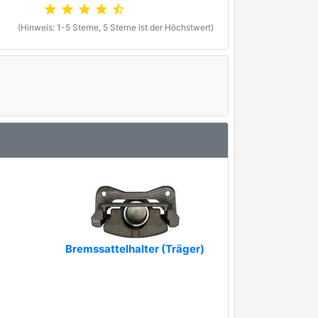
star
star
star
star
star_half
(Hinweis: 1-5 Sterne, 5 Sterne ist der Höchstwert)
Bremssattelhalter (Träger)