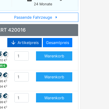
24 Monate
arrow_right
Passende Fahrzeuge
 ERT 420016
arrow_downward
Artikelpreis
Gesamtpreis
5 €
Warenkorb
2
,10 €
,85 €
9 €
Warenkorb
2
,95 €
2
,94 €
5 €
Warenkorb
2
,99 €
2
,94 €