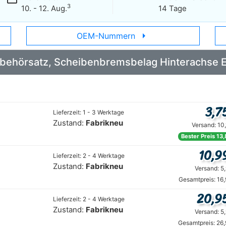
3
10. - 12. Aug.
14 Tage
arrow_right
OEM-Nummern
 Zubehörsatz, Scheibenbremsbelag Hinterachse
3,7
Lieferzeit: 1 - 3 Werktage
Zustand:
Fabrikneu
Versand: 10
Bester Preis 13
10,9
Lieferzeit: 2 - 4 Werktage
Zustand:
Fabrikneu
Versand: 5
Gesamtpreis: 16
20,9
Lieferzeit: 2 - 4 Werktage
Zustand:
Fabrikneu
Versand: 5
Gesamtpreis: 26