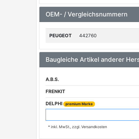
OEM- / Vergleichsnummern
PEUGEOT
442760
Baugleiche Artikel anderer Hers
A.B.S.
FRENKIT
DELPHI
premium Marke
BOSCH
premium Marke
* inkl. MwSt., zzgl. Versandkosten
ATE
premium Marke