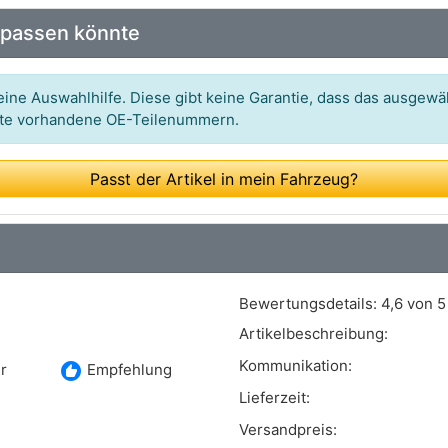
Art.-Nr.: 1091149
 passen könnte
Art.-Nr.: 7937149
Art.-Nr.: 8105 281590
ine Auswahlhilfe. Diese gibt keine Garantie, dass das ausgewäh
itte vorhandene OE-Teilenummern.
Art.-Nr.: 315098
Art.-Nr.: 420016
Passt der Artikel in mein Fahrzeug?
Art.-Nr.: BBK1120
Art.-Nr.: A 02 281
Art.-Nr.: 411070
Bewertungsdetails:
4,6 von 5
Art.-Nr.: 2205
Artikelbeschreibung:
Art.-Nr.: 8DZ355202-401
Kommunikation:
recommend
r
Empfehlung
Art.-Nr.: 109-1149
Lieferzeit:
Versandpreis:
Art.-Nr.: 109-1149