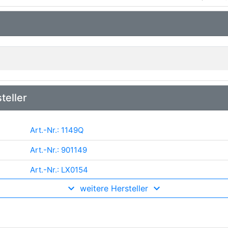
teller
Art.-Nr.: 1149Q
Art.-Nr.: 901149
Art.-Nr.: LX0154
weitere Hersteller
Art.-Nr.: 1 987 474 223
Art.-Nr.: 13.0460-0409.2