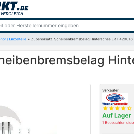
hör / Einzelteile
Zubehörsatz, Scheibenbremsbelag Hinterachse ERT 420016
heibenbremsbelag Hint
Verkäufer
star
star
star
star
star_half
Auf Lager
1 Beobachten diese