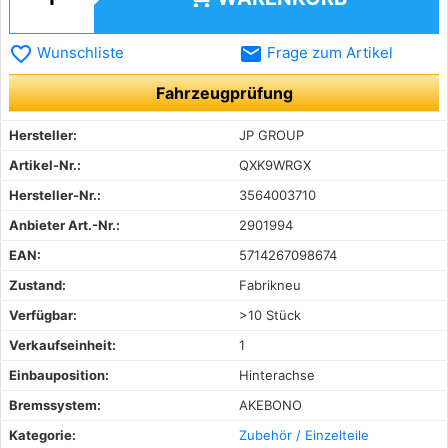
favorite_border
email
Wunschliste
Frage zum Artikel
Fahrzeugprüfung
Hersteller:
JP GROUP
Artikel-Nr.:
QXK9WRGX
Hersteller-Nr.:
3564003710
Anbieter Art.-Nr.:
2901994
EAN:
5714267098674
Zustand:
Fabrikneu
Verfügbar:
>10 Stück
Verkaufseinheit:
1
Einbauposition:
Hinterachse
Bremssystem:
AKEBONO
Kategorie:
Zubehör / Einzelteile