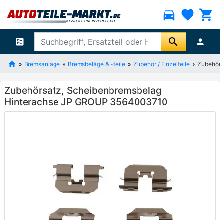
directions_car
favorite
shopping_cart
search
ballot
person
Bremsanlage
Bremsbeläge & -teile
Zubehör / Einzelteile
Zubehör
Zubehörsatz, Scheibenbremsbelag
Hinterachse JP GROUP 3564003710