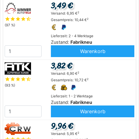
3,49 €
2
Versand: 6,95 €
star
star
star
star
star_half
2
Gesamtpreis: 10,44 €
(97 %)
Lieferzeit: 2 - 4 Werktage
Zustand:
Fabrikneu
Warenkorb
3,82 €
2
Versand: 6,90 €
star
star
star
star
star_half
2
Gesamtpreis: 10,72 €
(93 %)
Lieferzeit: 1 - 2 Werktage
Zustand:
Fabrikneu
Warenkorb
9,96 €
2
Versand: 5,95 €