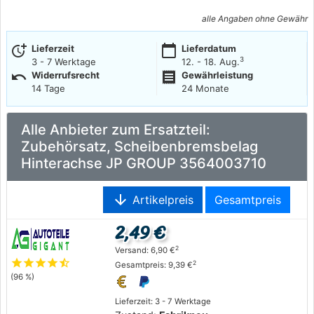
alle Angaben ohne Gewähr
more_time
calendar_today
Lieferzeit
Lieferdatum
3
3 - 7 Werktage
12. - 18. Aug.
undo
receipt
Widerrufsrecht
Gewährleistung
14 Tage
24 Monate
Alle Anbieter zum Ersatzteil:
Zubehörsatz, Scheibenbremsbelag
Hinterachse JP GROUP 3564003710
arrow_downward
Artikelpreis
Gesamtpreis
2,49 €
2
Versand: 6,90 €
star
star
star
star
star_half
2
Gesamtpreis: 9,39 €
(96 %)
Lieferzeit: 3 - 7 Werktage