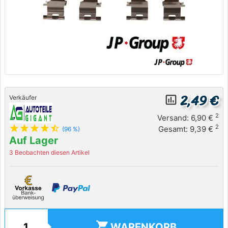
2,49 €
insert_chart_outlined
Verkäufer
2
Versand: 6,90 €
star
star
star
star
star_half
2
Gesamt: 9,39 €
(96 %)
Auf Lager
3 Beobachten diesen Artikel
shopping_cart
WARENKORB