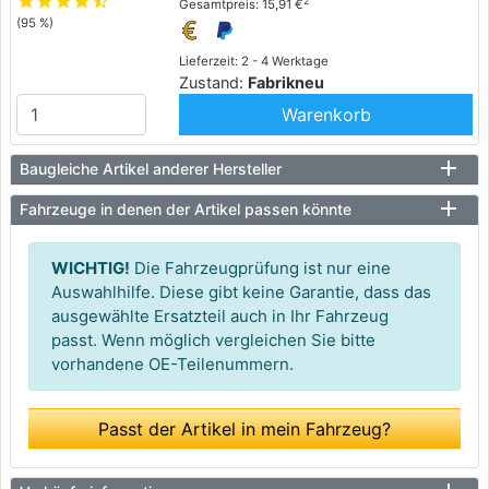
star
star
star
star
star_half
2
Gesamtpreis: 15,91 €
(95 %)
Lieferzeit: 2 - 4 Werktage
Zustand:
Fabrikneu
Warenkorb
Baugleiche Artikel anderer Hersteller
Fahrzeuge in denen der Artikel passen könnte
WICHTIG!
Die Fahrzeugprüfung ist nur eine
Auswahlhilfe. Diese gibt keine Garantie, dass das
ausgewählte Ersatzteil auch in Ihr Fahrzeug
passt. Wenn möglich vergleichen Sie bitte
vorhandene OE-Teilenummern.
Passt der Artikel in mein Fahrzeug?