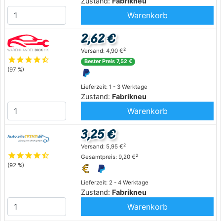
Zustand:
Fabrikneu
Warenkorb
2,62 €
2
Versand: 4,90 €
star
star
star
star
star_half
Bester Preis 7,52 €
(97 %)
Lieferzeit: 1 - 3 Werktage
Zustand:
Fabrikneu
Warenkorb
3,25 €
2
Versand: 5,95 €
star
star
star
star
star_half
2
Gesamtpreis: 9,20 €
(92 %)
Lieferzeit: 2 - 4 Werktage
Zustand:
Fabrikneu
Warenkorb