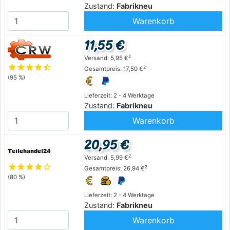
Zustand:
Fabrikneu
Warenkorb
11,55 €
2
Versand: 5,95 €
star
star
star
star
star_half
2
Gesamtpreis: 17,50 €
(95 %)
Lieferzeit: 2 - 4 Werktage
Zustand:
Fabrikneu
Warenkorb
20,95 €
2
Versand: 5,99 €
star
star
star
star
star_outline
2
Gesamtpreis: 26,94 €
(80 %)
Lieferzeit: 2 - 4 Werktage
Zustand:
Fabrikneu
Warenkorb