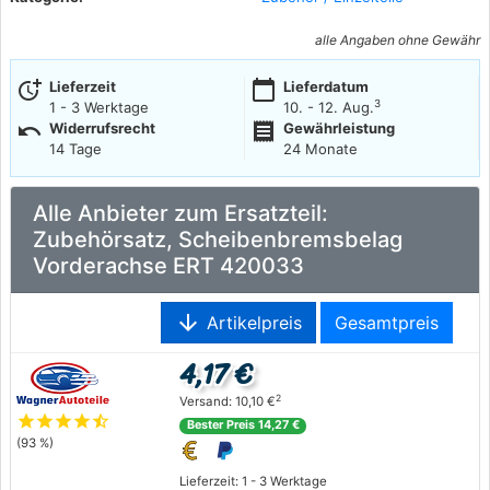
alle Angaben ohne Gewähr
more_time
calendar_today
Lieferzeit
Lieferdatum
3
1 - 3 Werktage
10. - 12. Aug.
undo
receipt
Widerrufsrecht
Gewährleistung
14 Tage
24 Monate
Alle Anbieter zum Ersatzteil:
Zubehörsatz, Scheibenbremsbelag
Vorderachse ERT 420033
arrow_downward
Artikelpreis
Gesamtpreis
4,17 €
2
Versand: 10,10 €
star
star
star
star
star_half
Bester Preis 14,27 €
(93 %)
Lieferzeit: 1 - 3 Werktage