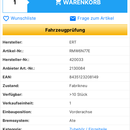
shopping_cart
WARENKORB
favorite_border
email
Wunschliste
Frage zum Artikel
Fahrzeugprüfung
Hersteller:
ERT
Artikel-Nr.:
RMW6N77E
Hersteller-Nr.:
420033
Anbieter Art.-Nr.:
2130084
EAN:
8435123208149
Zustand:
Fabrikneu
Verfügbar:
>10 Stück
Verkaufseinheit:
1
Einbauposition:
Vorderachse
Bremssystem:
Ate
Kategorie:
Zubehör / Einzelteile