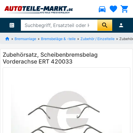
directions_car
favorite
shopping_cart
search
ballot
person
Bremsanlage
Bremsbeläge & -teile
Zubehör / Einzelteile
Zubehör
Zubehörsatz, Scheibenbremsbelag
Vorderachse ERT 420033