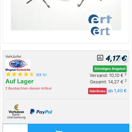
4,17 €
insert_chart_outlined
Verkäufer
Günstiges Angebot
star
star
star
star
star_half
2
Versand: 10,10 €
(93 %)
Auf Lager
2
Gesamt: 14,27 €
2 Beobachten diesen Artikel
ab 1,40 €
fabrikneu