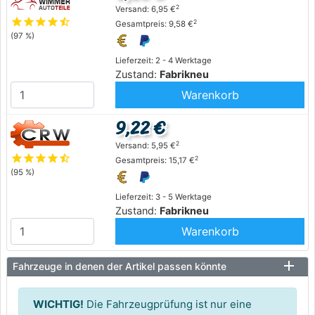
2
Versand: 6,95 €
star
star
star
star
star_half
2
Gesamtpreis: 9,58 €
(97 %)
Lieferzeit: 2 - 4 Werktage
Zustand:
Fabrikneu
Warenkorb
9,22 €
2
Versand: 5,95 €
star
star
star
star
star_half
2
Gesamtpreis: 15,17 €
(95 %)
Lieferzeit: 3 - 5 Werktage
Zustand:
Fabrikneu
Warenkorb
Fahrzeuge in denen der Artikel passen könnte
WICHTIG!
Die Fahrzeugprüfung ist nur eine