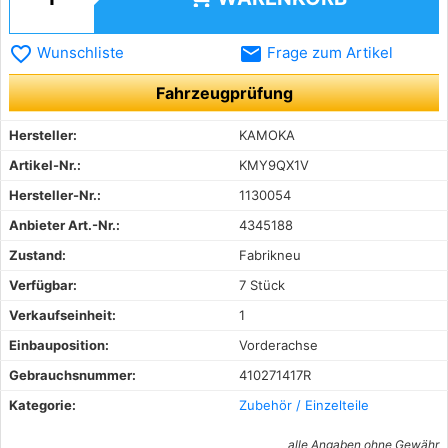
favorite_border
email
Wunschliste
Frage zum Artikel
Fahrzeugprüfung
Hersteller:
KAMOKA
Artikel-Nr.:
KMY9QX1V
Hersteller-Nr.:
1130054
Anbieter Art.-Nr.:
4345188
Zustand:
Fabrikneu
Verfügbar:
7 Stück
Verkaufseinheit:
1
Einbauposition:
Vorderachse
Gebrauchsnummer:
410271417R
Kategorie:
Zubehör / Einzelteile
alle Angaben ohne Gewähr