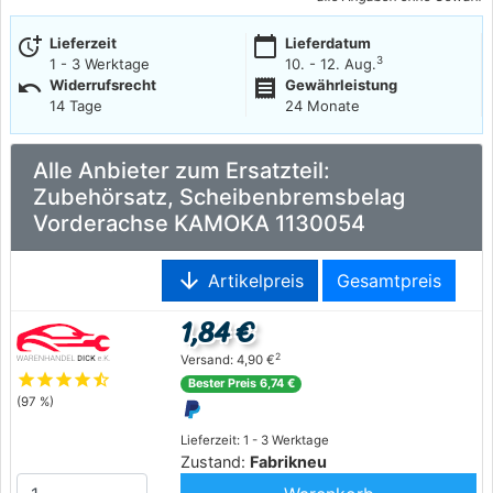
more_time
calendar_today
Lieferzeit
Lieferdatum
3
1 - 3 Werktage
10. - 12. Aug.
undo
receipt
Widerrufsrecht
Gewährleistung
14 Tage
24 Monate
Alle Anbieter zum Ersatzteil:
Zubehörsatz, Scheibenbremsbelag
Vorderachse KAMOKA 1130054
arrow_downward
Artikelpreis
Gesamtpreis
1,84 €
2
Versand: 4,90 €
star
star
star
star
star_half
Bester Preis 6,74 €
(97 %)
Lieferzeit: 1 - 3 Werktage
Zustand:
Fabrikneu