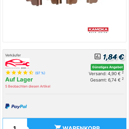
1,84 €
insert_chart_outlined
Verkäufer
Günstiges Angebot
star
star
star
star
star_half
2
Versand: 4,90 €
(97 %)
Auf Lager
2
Gesamt: 6,74 €
5 Beobachten diesen Artikel
shopping_cart
WARENKORB