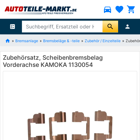
directions_car
favorite
shopping_cart
search
ballot
person
Bremsanlage
Bremsbeläge & -teile
Zubehör / Einzelteile
Zubehör
Zubehörsatz, Scheibenbremsbelag
Vorderachse KAMOKA 1130054