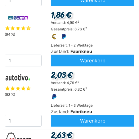
Warenkorb
1,86 €
2
Versand: 4,90 €
star
star
star
star
star_half
2
Gesamtpreis: 6,76 €
(94 %)
Lieferzeit: 1 - 2 Werktage
Zustand:
Fabrikneu
Warenkorb
2,03 €
2
Versand: 4,79 €
star
star
star
star
star_half
2
Gesamtpreis: 6,82 €
(93 %)
Lieferzeit: 1 - 3 Werktage
Zustand:
Fabrikneu
Warenkorb
2,63 €