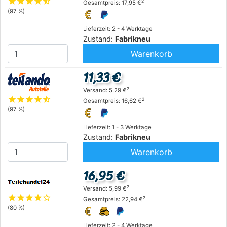
star
star
star
star
star_half
2
Gesamtpreis: 17,95 €
(97 %)
Lieferzeit: 2 - 4 Werktage
Zustand:
Fabrikneu
Warenkorb
11,33 €
2
Versand: 5,29 €
star
star
star
star
star_half
2
Gesamtpreis: 16,62 €
(97 %)
Lieferzeit: 1 - 3 Werktage
Zustand:
Fabrikneu
Warenkorb
16,95 €
2
Versand: 5,99 €
star
star
star
star
star_outline
2
Gesamtpreis: 22,94 €
(80 %)
Lieferzeit: 2 - 4 Werktage