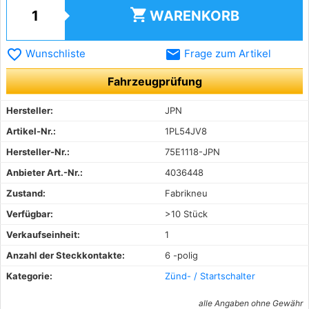
shopping_cart
WARENKORB
favorite_border
email
Wunschliste
Frage zum Artikel
Fahrzeugprüfung
Hersteller:
JPN
Artikel-Nr.:
1PL54JV8
Hersteller-Nr.:
75E1118-JPN
Anbieter Art.-Nr.:
4036448
Zustand:
Fabrikneu
Verfügbar:
>10 Stück
Verkaufseinheit:
1
Anzahl der Steckkontakte:
6 -polig
Kategorie:
Zünd- / Startschalter
alle Angaben ohne Gewähr