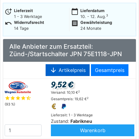
more_time
calendar_today
Lieferzeit
Lieferdatum
3
1 - 3 Werktage
10. - 12. Aug.
undo
receipt
Widerrufsrecht
Gewährleistung
14 Tage
24 Monate
Alle Anbieter zum Ersatzteil:
Zünd-/Startschalter JPN 75E1118-JPN
arrow_downward
Artikelpreis
Gesamtpreis
9,52 €
2
Versand: 10,10 €
star
star
star
star
star_half
2
Gesamtpreis: 19,62 €
(93 %)
Lieferzeit: 1 - 3 Werktage
Zustand:
Fabrikneu
Warenkorb