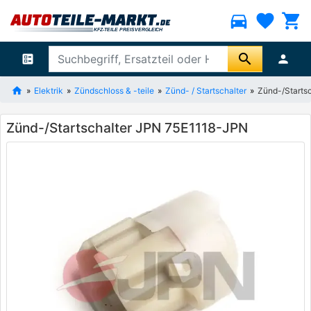
directions_car
favorite
shopping_cart
search
ballot
person
Elektrik
Zündschloss & -teile
Zünd- / Startschalter
Zünd-/Starts
Zünd-/Startschalter JPN 75E1118-JPN