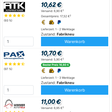
10,62 €
2
Versand: 6,90 €
star
star
star
star
star_half
2
Gesamtpreis: 17,52 €
(93 %)
Lieferzeit: 1 - 2 Werktage
Zustand:
Fabrikneu
Warenkorb
10,70 €
2
Versand: 5,90 €
star
star
star
star
star_half
Bester Preis 16,60 €
(97 %)
Lieferzeit: 1 - 3 Werktage
Zustand:
Fabrikneu
Warenkorb
11,00 €
2
Versand: 6,95 €