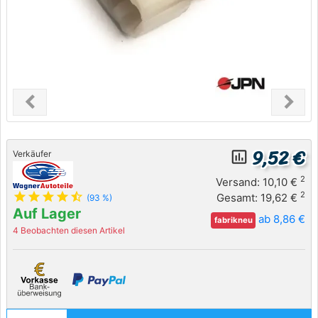
chevron_left
chevron_right
Previous
Next
9,52 €
insert_chart_outlined
Verkäufer
2
Versand: 10,10 €
star
star
star
star
star_half
2
Gesamt: 19,62 €
(93 %)
Auf Lager
ab 8,86 €
fabrikneu
4 Beobachten diesen Artikel