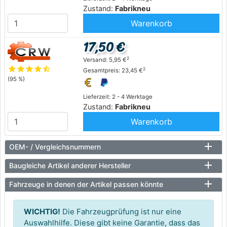
Zustand:
Fabrikneu
Warenkorb
17,50 €
2
Versand: 5,95 €
star
star
star
star
star_half
2
Gesamtpreis: 23,45 €
(95 %)
Lieferzeit: 2 - 4 Werktage
Zustand:
Fabrikneu
Warenkorb
OEM- / Vergleichsnummern
Baugleiche Artikel anderer Hersteller
Fahrzeuge in denen der Artikel passen könnte
WICHTIG!
Die Fahrzeugprüfung ist nur eine
Auswahlhilfe. Diese gibt keine Garantie, dass das