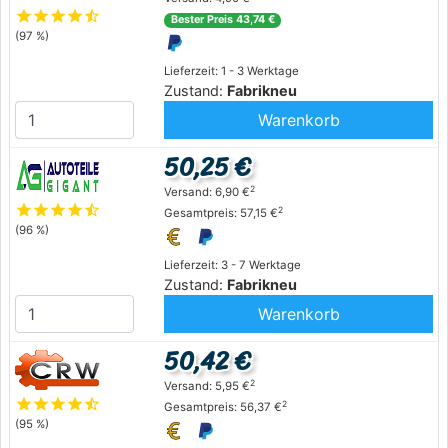
star
star
star
star
star_half
Bester Preis 43,74 €
(97 %)
Lieferzeit: 1 - 3 Werktage
Zustand:
Fabrikneu
Warenkorb
50,25 €
2
Versand: 6,90 €
star
star
star
star
star_half
2
Gesamtpreis: 57,15 €
(96 %)
Lieferzeit: 3 - 7 Werktage
Zustand:
Fabrikneu
Warenkorb
50,42 €
2
Versand: 5,95 €
star
star
star
star
star_half
2
Gesamtpreis: 56,37 €
(95 %)