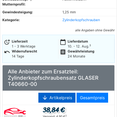
Mutternprofil:
Gewindesteigung:
1,25 mm
Kategorie:
Zylinderkopfschrauben
alle Angaben ohne Gewähr
more_time
calendar_today
Lieferzeit
Lieferdatum
3
1 - 3 Werktage
10. - 12. Aug.
undo
receipt
Widerrufsrecht
Gewährleistung
14 Tage
24 Monate
Alle Anbieter zum Ersatzteil:
Zylinderkopfschraubensatz GLASER
T40660-00
arrow_downward
Artikelpreis
Gesamtpreis
38,84 €
2
Versand: 4,90 €