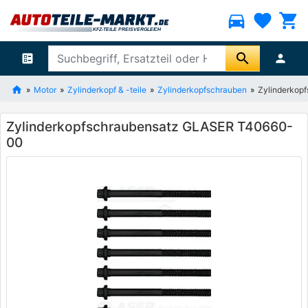
directions_car
favorite
shopping_cart
search
ballot
person
Motor
Zylinderkopf & -teile
Zylinderkopfschrauben
Zylinderkop
Zylinderkopfschraubensatz GLASER T40660-
00