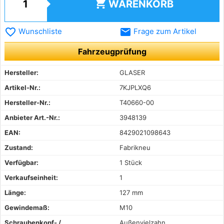
shopping_cart
WARENKORB
favorite_border
email
Wunschliste
Frage zum Artikel
Fahrzeugprüfung
Hersteller:
GLASER
Artikel-Nr.:
7KJPLXQ6
Hersteller-Nr.:
T40660-00
Anbieter Art.-Nr.:
3948139
EAN:
8429021098643
Zustand:
Fabrikneu
Verfügbar:
1 Stück
Verkaufseinheit:
1
Länge:
127 mm
Gewindemaß:
M10
Schraubenkopf- /
Außenvielzahn