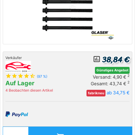
38,84 €
insert_chart_outlined
Verkäufer
Günstiges Angebot
star
star
star
star
star_half
2
Versand: 4,90 €
(97 %)
Auf Lager
2
Gesamt: 43,74 €
4 Beobachten diesen Artikel
ab 34,75 €
fabrikneu