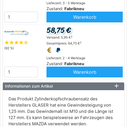
Lieferzeit: 3 - 5 Werktage
Zustand:
Fabrikneu
Warenkorb
58,75 €
2
Versand: 5,95 €
star
star
star
star
star_half
2
Gesamtpreis: 64,70 €
(92 %)
Lieferzeit: 2 - 4 Werktage
Zustand:
Fabrikneu
Warenkorb
Informationen zum Artikel
Das Produkt Zylinderkopfschraubensatz des
Herstellers GLASER hat eine Gewindesteigung von
1,25 mm. Das Gewindemaß ist M10 und die Länge ist
127 mm. Es kann beispielsweise an Fahrzeugen des
Herstellers MAZDA verwendet werden.